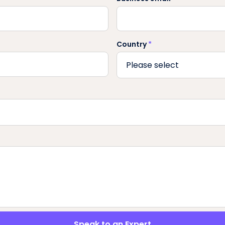
Country
*
Speak to an Expert