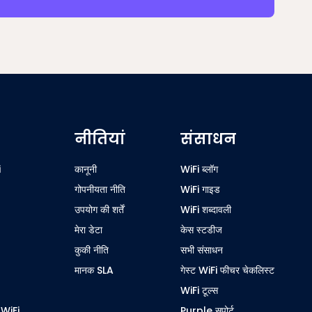
नीतियां
संसाधन
i
कानूनी
WiFi ब्लॉग
गोपनीयता नीति
WiFi गाइड
उपयोग की शर्तें
WiFi शब्दावली
मेरा डेटा
केस स्टडीज
कुकी नीति
सभी संसाधन
मानक SLA
गेस्ट WiFi फीचर चेकलिस्ट
WiFi टूल्स
ए WiFi
Purple सपोर्ट