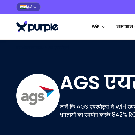
हिन्दी
🇮🇳
WiFi
समाधान
होम
>
केस स्टडीज
>
AGS एयरपोर्ट्स
AGS एयर
जानें कि AGS एयरपोर्ट्स ने WiFi उपय
क्षमताओं का उपयोग करके 842% ROI 