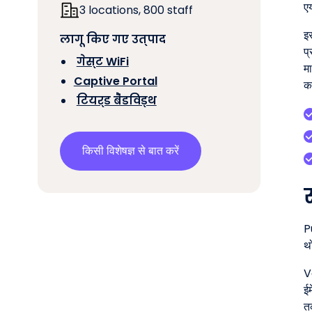
ए
3 locations, 800 staff
इस
लागू किए गए उत्पाद
प्
‍
गेस्ट WiFi
मा
Captive Portal
‍
क
‍
टियर्ड बैंडविड्थ
किसी विशेषज्ञ से बात करें
P
थ
V
ईम
त