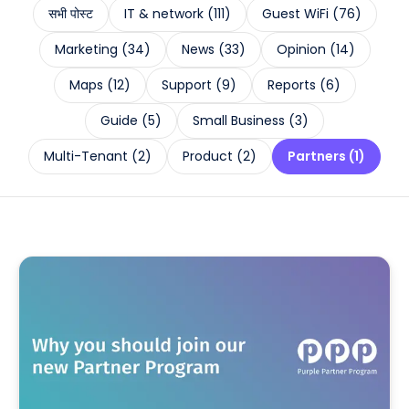
सभी पोस्ट
IT & network
(
111
)
Guest WiFi
(
76
)
Marketing
(
34
)
News
(
33
)
Opinion
(
14
)
Maps
(
12
)
Support
(
9
)
Reports
(
6
)
Guide
(
5
)
Small Business
(
3
)
Multi-Tenant
(
2
)
Product
(
2
)
Partners
(
1
)