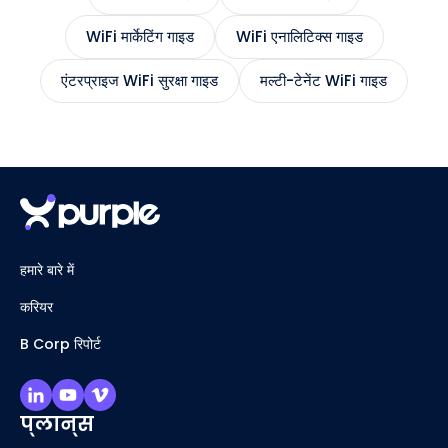
WiFi मार्केटिंग गाइड
WiFi एनालिटिक्स गाइड
एंटरप्राइज WiFi सुरक्षा गाइड
मल्टी-टेनेंट WiFi गाइड
हमारे बारे में
करियर
B Corp रिपोर्ट
प्लान्स