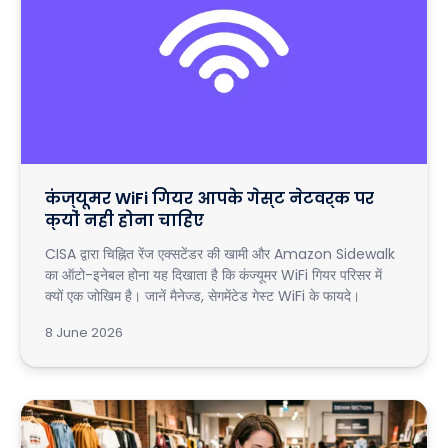
कंज्यूमर WiFi गियर आपके गेस्ट नेटवर्क पर
क्यों नहीं होना चाहिए
CISA द्वारा चिह्नित रेंज एक्सटेंडर की खामी और Amazon Sidewalk
का ऑटो-इनेबल होना यह दिखाता है कि कंज्यूमर WiFi गियर परिसर में
क्यों एक जोखिम है। जानें मैनेज्ड, सेगमेंटेड गेस्ट WiFi के फायदे।
8 June 2026