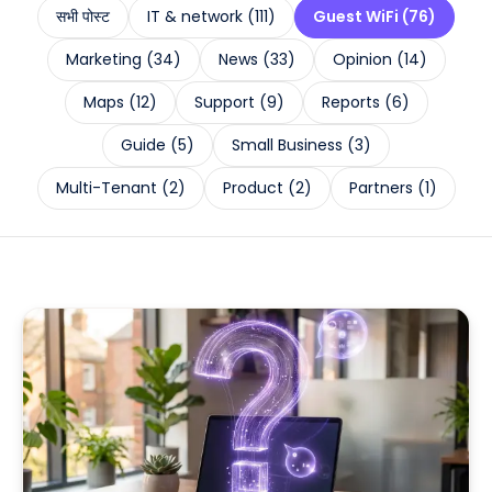
सभी पोस्ट
IT & network
(
111
)
Guest WiFi
(
76
)
Marketing
(
34
)
News
(
33
)
Opinion
(
14
)
Maps
(
12
)
Support
(
9
)
Reports
(
6
)
Guide
(
5
)
Small Business
(
3
)
Multi-Tenant
(
2
)
Product
(
2
)
Partners
(
1
)