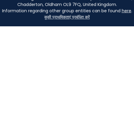
Chadderton, Oldham OL9 7FQ, United Kingdom.
Information regarding other group entities can be found
here
.
कुकी प्राथमिकताएं प्रबंधित करें