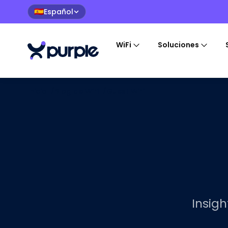
Español
🇪🇸
WiFi
Soluciones
Inicio
/
Blog de WiFi
/
Guest WiFi
Insigh