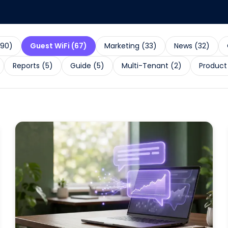
90
)
Guest WiFi
(
67
)
Marketing
(
33
)
News
(
32
)
Reports
(
5
)
Guide
(
5
)
Multi-Tenant
(
2
)
Product