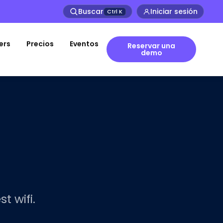
Buscar
Iniciar sesión
Ctrl
K
ers
Precios
Eventos
Reservar una
demo
t wifi.