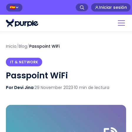
Iniciar sesión
🇪🇸
Inicio
/
Blog
/
Passpoint WiFi
IT & NETWORK
Passpoint WiFi
Por Devi Jina
·
29 November 2023
·
10 min de lectura