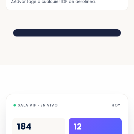
AAdvantage o cualquier IDP de aerolínea.
9:41
●●●
SALA VIP · EN EL LUGAR
CONCORDE ROOM · BIENVENIDA
🥂
Su suite de ducha está reservada
para las 14:30. Restauración abierta
hasta las 15:45.
BA286 · CAMBIO DE PUERTA
✈️
Ahora sale por la A12 - a 47 min a pie
desde esta sala VIP.
SALA VIP · EN VIVO
HOY
MEJORA · PASE DE DÍA +
🚿
Escala de 5 horas - mejore a
184
12
Concorde Room por 12.500 Avios.