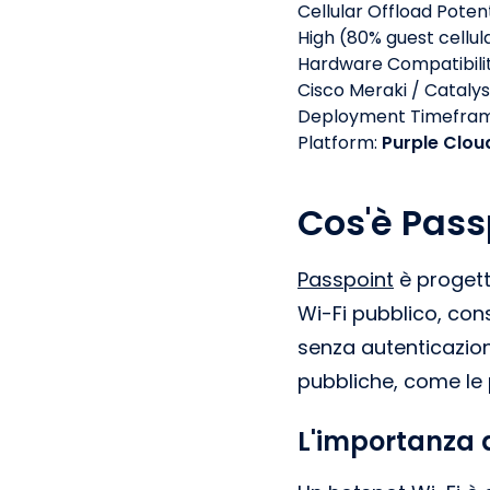
Cellular Offload Potent
High (80% guest cellul
Hardware Compatibili
Cisco Meraki / Cataly
Deployment Timefra
Platform:
Purple Clou
Cos'è Pass
Passpoint
è progetta
Wi-Fi pubblico, con
senza autenticazion
pubbliche, come le p
L'importanza d