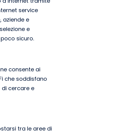
a Internet tramite
ternet service
, aziende e
 selezione e
 poco sicuro.
one consente ai
-Fi che soddisfano
i di cercare e
starsi tra le aree di