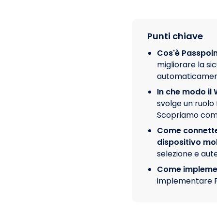
Punti chiave
Cos'è Passpoin
migliorare la si
automaticament
In che modo il
svolge un ruolo 
Scopriamo com
Come connetter
dispositivo mo
selezione e aut
Come implement
implementare Pa