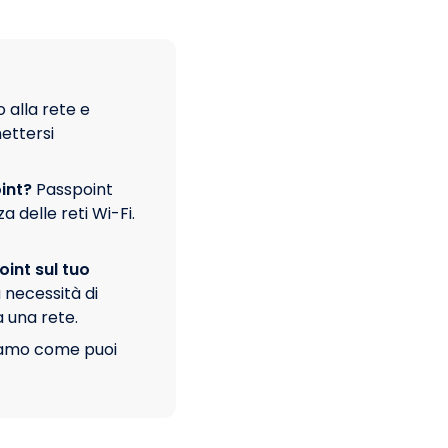
 alla rete e
nettersi
int?
Passpoint
a delle reti Wi-Fi.
int sul tuo
 necessità di
 una rete.
amo come puoi