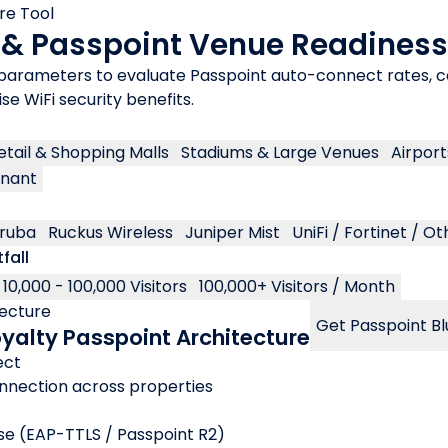
re Tool
 & Passpoint Venue Readiness
parameters to evaluate Passpoint auto-connect rates, ce
se WiFi security benefits.
etail & Shopping Malls
Stadiums & Large Venues
Airport
enant
ruba
Ruckus Wireless
Juniper Mist
UniFi / Fortinet / Ot
fall
10,000 - 100,000 Visitors
100,000+ Visitors / Month
ecture
Get Passpoint B
oyalty Passpoint Architecture
ect
nection across properties
 (EAP-TTLS / Passpoint R2)