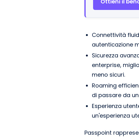
Ottieni il be
Connettività flui
autenticazione m
Sicurezza avanzata
enterprise, migli
meno sicuri.
Roaming efficien
di passare da una
Esperienza utente
un'esperienza ut
Passpoint rappresen