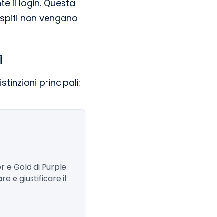
e il login. Questa
 ospiti non vengano
i
tinzioni principali:
r e Gold di Purple.
e e giustificare il