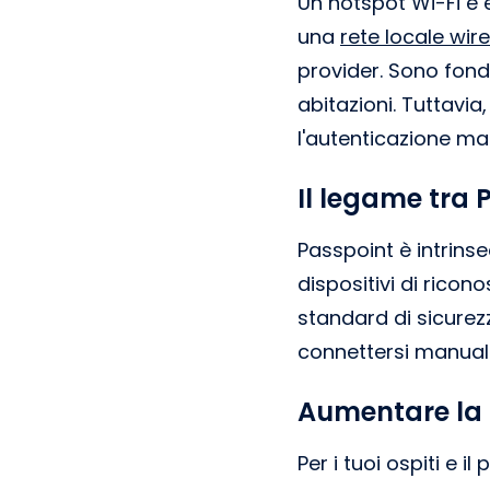
Un hotspot Wi-Fi è 
una
rete locale wir
provider. Sono fond
abitazioni. Tuttavia
l'autenticazione ma
Il legame tra 
Passpoint è intrin
dispositivi di rico
standard di sicurezz
connettersi manualm
Aumentare la 
Per i tuoi ospiti e i