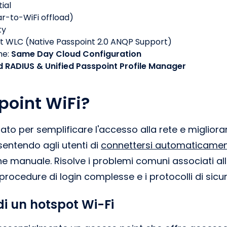
ial
ar-to-WiFi offload)
ty
st WLC (Native Passpoint 2.0 ANQP Support)
me:
Same Day Cloud Configuration
d RADIUS & Unified Passpoint Profile Manager
point WiFi?
to per semplificare l'accesso alla rete e migliorar
sentendo agli utenti di
connettersi automaticamen
e manuale. Risolve i problemi comuni associati alle
rocedure di login complesse e i protocolli di sicur
i un hotspot Wi-Fi