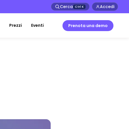
Cerca
Accedi
Ctrl
K
Prezzi
Eventi
Prenota una demo