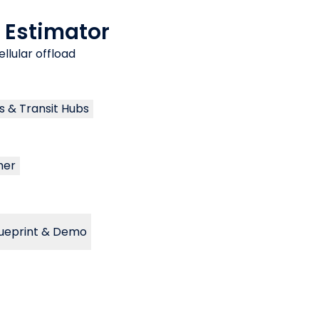
 Estimator
llular offload
s & Transit Hubs
her
lueprint & Demo