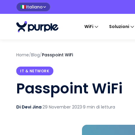
Italiano
🇮🇹
WiFi
Soluzioni
Home
/
Blog
/
Passpoint WiFi
IT & NETWORK
Passpoint WiFi
Di Devi Jina
·
29 November 2023
·
9 min di lettura