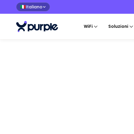
Italiano
🇮🇹
WiFi
Soluzioni
B CORP POSITIVE IMPAC