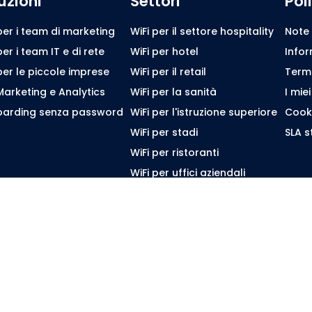
uzioni
Settori
Pol
per i team di marketing
WiFi per il settore hospitality
Note 
per i team IT e di rete
WiFi per hotel
Infor
per le piccole imprese
WiFi per il retail
Termin
Marketing e Analytics
WiFi per la sanità
I miei
arding senza password
WiFi per l'istruzione superiore
Cooki
WiFi per stadi
SLA 
WiFi per ristoranti
WiFi per uffici aziendali
Sfoglia tutti i settori