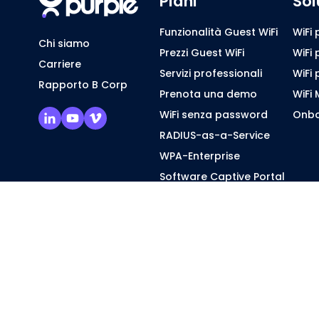
Piani
Sol
Funzionalità Guest WiFi
WiFi 
Chi siamo
Prezzi Guest WiFi
WiFi 
Carriere
Servizi professionali
WiFi 
Rapporto B Corp
Prenota una demo
WiFi 
WiFi senza password
Onbo
RADIUS-as-a-Service
WPA-Enterprise
Software Captive Portal
WiFi multi-tenant
WiFi per il personale