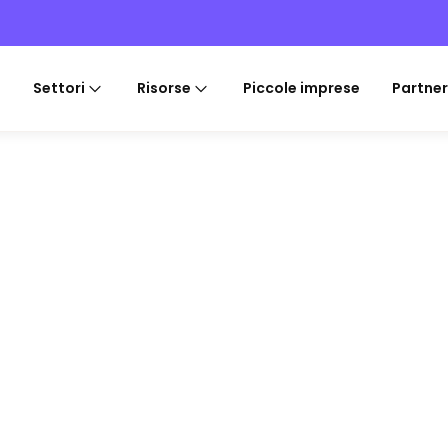
Settori
Risorse
Piccole imprese
Partner
T REPORT 2025