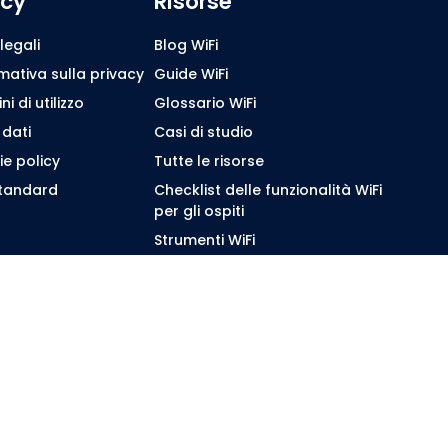
icy
Risorse
legali
Blog WiFi
mativa sulla privacy
Guide WiFi
i di utilizzo
Glossario WiFi
 dati
Casi di studio
e policy
Tutte le risorse
standard
Checklist delle funzionalità WiFi
per gli ospiti
Strumenti WiFi
Supporto Purple
WhatsApp