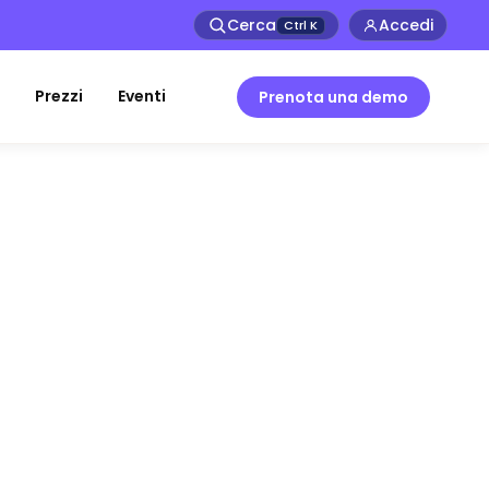
Cerca
Accedi
Ctrl
K
Prezzi
Eventi
Prenota una demo