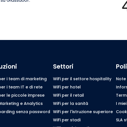
 su Glassdoor.
uzioni
Settori
Pol
per i team di marketing
WiFi per il settore hospitality
Note 
per i team IT e di rete
WiFi per hotel
Infor
per le piccole imprese
WiFi per il retail
Termin
Marketing e Analytics
WiFi per la sanità
I miei
arding senza password
WiFi per l'istruzione superiore
Cooki
WiFi per stadi
SLA 