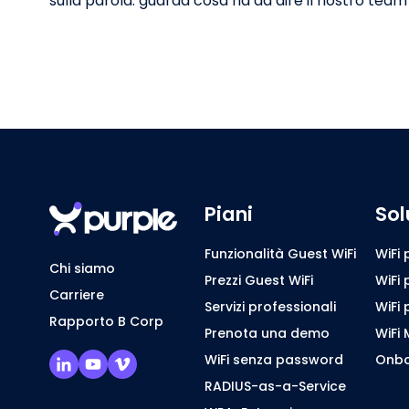
sulla parola: guarda cosa ha da dire il nostro team
Piani
Sol
Funzionalità Guest WiFi
WiFi 
Chi siamo
Prezzi Guest WiFi
WiFi 
Carriere
Servizi professionali
WiFi 
Rapporto B Corp
Prenota una demo
WiFi 
WiFi senza password
Onbo
RADIUS-as-a-Service