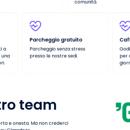
comunità.
Parcheggio gratuito
Caf
i a
Parcheggio senza stress
Godi
i una
presso le nostre sedi.
per 
ri.
gior
tro team
perta e onesta. Ma non crederci