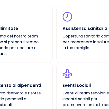
illimitate
Assistenza sanitaria
iamo del nostro team
Copertura sanitaria co
hé si prenda il tempo
per mantenere in salute
ario per riposare e
la tua famiglia.
arsi.
tenza ai dipendenti
Eventi sociali
to riservato e risorse
Eventi di team regolari e
ide personali e
incontri sociali per
ionali.
promuovere un forte se