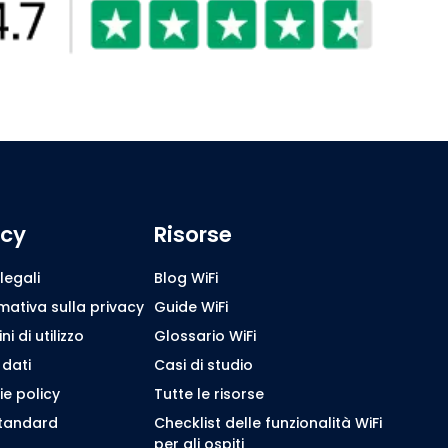
icy
Risorse
legali
Blog WiFi
mativa sulla privacy
Guide WiFi
i di utilizzo
Glossario WiFi
 dati
Casi di studio
e policy
Tutte le risorse
standard
Checklist delle funzionalità WiFi
per gli ospiti