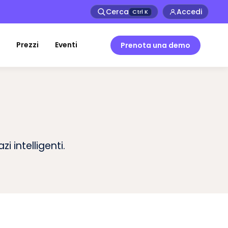
Cerca
Accedi
Ctrl
K
Prezzi
Eventi
Prenota una demo
i intelligenti.