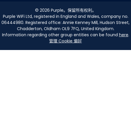
©
2026
Purple。保留所有权利。
Purple WiFi Ltd, registered in England and Wales, company no.
06444980. Registered office: Annie Kenney Mill, Hudson Street,
Chadderton, Oldham OL9 7FQ, United Kingdom.
Information regarding other group entities can be found
here
.
管理 Cookie 偏好