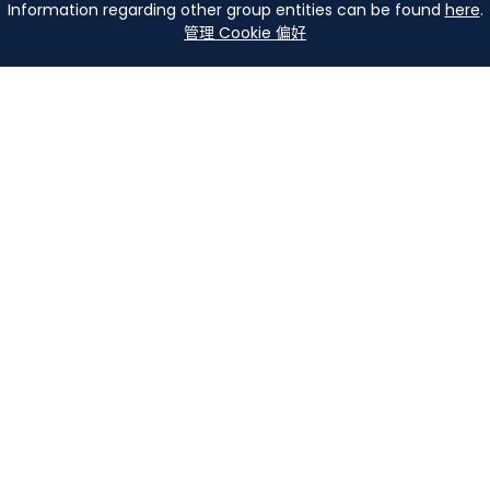
Information regarding other group entities can be found
here
.
管理 Cookie 偏好