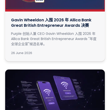
Gavin Wheeldon 入围 2026 年 Allica Bank
Great British Entrepreneur Awards 决赛
Purple 创始人兼 CEO Gavin Wheeldon 入围 2026 年
Allica Bank Great British Entrepreneur Awards "年度
全球企业家"候选名单。
26 June 2026