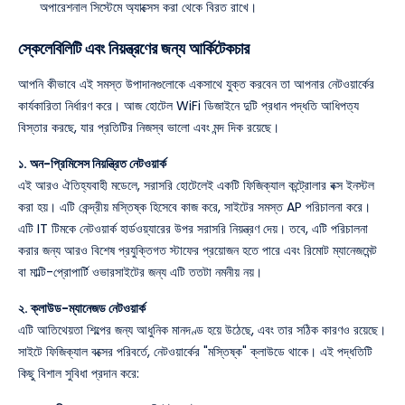
অপারেশনাল সিস্টেমে অ্যাক্সেস করা থেকে বিরত রাখে।
স্কেলেবিলিটি এবং নিয়ন্ত্রণের জন্য আর্কিটেকচার
আপনি কীভাবে এই সমস্ত উপাদানগুলোকে একসাথে যুক্ত করবেন তা আপনার নেটওয়ার্কের
কার্যকারিতা নির্ধারণ করে। আজ হোটেল WiFi ডিজাইনে দুটি প্রধান পদ্ধতি আধিপত্য
বিস্তার করছে, যার প্রতিটির নিজস্ব ভালো এবং মন্দ দিক রয়েছে।
১. অন-প্রিমিসেস নিয়ন্ত্রিত নেটওয়ার্ক
এই আরও ঐতিহ্যবাহী মডেলে, সরাসরি হোটেলেই একটি ফিজিক্যাল কন্ট্রোলার বক্স ইনস্টল
করা হয়। এটি কেন্দ্রীয় মস্তিষ্ক হিসেবে কাজ করে, সাইটের সমস্ত AP পরিচালনা করে।
এটি IT টিমকে নেটওয়ার্ক হার্ডওয়্যারের উপর সরাসরি নিয়ন্ত্রণ দেয়। তবে, এটি পরিচালনা
করার জন্য আরও বিশেষ প্রযুক্তিগত স্টাফের প্রয়োজন হতে পারে এবং রিমোট ম্যানেজমেন্ট
বা মাল্টি-প্রোপার্টি ওভারসাইটের জন্য এটি ততটা নমনীয় নয়।
২. ক্লাউড-ম্যানেজড নেটওয়ার্ক
এটি আতিথেয়তা শিল্পের জন্য আধুনিক মানদণ্ড হয়ে উঠেছে, এবং তার সঠিক কারণও রয়েছে।
সাইটে ফিজিক্যাল বক্সের পরিবর্তে, নেটওয়ার্কের "মস্তিষ্ক" ক্লাউডে থাকে। এই পদ্ধতিটি
কিছু বিশাল সুবিধা প্রদান করে: