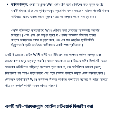
ব্যক্তিগতকৃত:
একটি আধুনিক WiFi নেটওয়ার্ক হলো গেস্টদের সাথে যুক্ত হওয়ার
একটি মাধ্যম, যা তাদের ব্যক্তিগতকৃত প্রমোশন অফার করতে বা তাদের পরবর্তী থাকার
অভিজ্ঞতা আরও ভালো করতে মূল্যবান মতামত সংগ্রহ করতে সাহায্য করে।
একটি সঠিকভাবে বাস্তবায়িত WiFi কৌশল হলো গেস্টদের অভিজ্ঞতায় সরাসরি
বিনিয়োগ। এটি এমন এক অদৃশ্য সুতো যা গেস্টের ডিজিটাল জীবনকে তাদের
বাস্তব অবস্থানের সাথে সংযুক্ত করে, এবং এর মান আধুনিক হসপিটালিটি
স্ট্যান্ডার্ডের প্রতি হোটেলের অঙ্গীকারের একটি স্পষ্ট প্রতিফলন।
একটি উচ্চমানের হোটেল WiFi সলিউশনে বিনিয়োগ করা আপনার কর্মক্ষম সাফল্য এবং
লাভজনকতার জন্য অত্যন্ত জরুরি। আমরা আলোচনা করব কীভাবে সঠিক সিস্টেমটি কেবল
আজকের অতিথিদের চাহিদাপূর্ণ প্রত্যাশা পূরণ করে না, বরং অতিথিদের আচরণ বুঝতে,
ক্রিয়াকলাপকে আরও সহজ করতে এবং নতুন রাজস্ব বাড়াতে অমূল্য ডেটা সরবরাহ করে।
টেইলরড হসপিটালিটি WiFi সলিউশন
কীভাবে আপনার সম্পত্তির সরাসরি উপকারে আসতে
পারে সে সম্পর্কে আপনি আরও জানতে পারেন।
একটি হাই-পারফরম্যান্স হোটেল নেটওয়ার্ক ডিজাইন করা