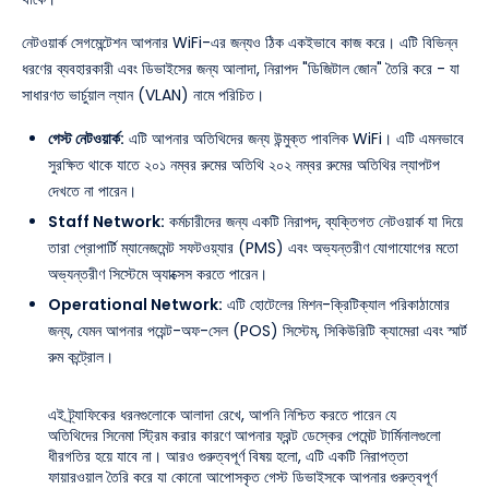
নেটওয়ার্ক সেগমেন্টেশন আপনার WiFi-এর জন্যও ঠিক একইভাবে কাজ করে। এটি বিভিন্ন
ধরণের ব্যবহারকারী এবং ডিভাইসের জন্য আলাদা, নিরাপদ "ডিজিটাল জোন" তৈরি করে - যা
সাধারণত ভার্চুয়াল ল্যান (VLAN) নামে পরিচিত।
গেস্ট নেটওয়ার্ক:
এটি আপনার অতিথিদের জন্য উন্মুক্ত পাবলিক WiFi। এটি এমনভাবে
সুরক্ষিত থাকে যাতে ২০১ নম্বর রুমের অতিথি ২০২ নম্বর রুমের অতিথির ল্যাপটপ
দেখতে না পারেন।
Staff Network:
কর্মচারীদের জন্য একটি নিরাপদ, ব্যক্তিগত নেটওয়ার্ক যা দিয়ে
তারা প্রোপার্টি ম্যানেজমেন্ট সফটওয়্যার (PMS) এবং অভ্যন্তরীণ যোগাযোগের মতো
অভ্যন্তরীণ সিস্টেমে অ্যাক্সেস করতে পারেন।
Operational Network:
এটি হোটেলের মিশন-ক্রিটিক্যাল পরিকাঠামোর
জন্য, যেমন আপনার পয়েন্ট-অফ-সেল (POS) সিস্টেম, সিকিউরিটি ক্যামেরা এবং স্মার্ট
রুম কন্ট্রোল।
এই ট্র্যাফিকের ধরনগুলোকে আলাদা রেখে, আপনি নিশ্চিত করতে পারেন যে
অতিথিদের সিনেমা স্ট্রিম করার কারণে আপনার ফ্রন্ট ডেস্কের পেমেন্ট টার্মিনালগুলো
ধীরগতির হয়ে যাবে না। আরও গুরুত্বপূর্ণ বিষয় হলো, এটি একটি নিরাপত্তা
ফায়ারওয়াল তৈরি করে যা কোনো আপোসকৃত গেস্ট ডিভাইসকে আপনার গুরুত্বপূর্ণ