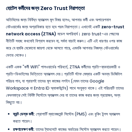
হোটেল কর্মীদের জন্য Zero Trust নিরাপত্তা
অতিথিদের জন্য নির্বিঘ্ন অ্যাক্সেস মূল বিষয় হলেও, আপনার কর্মী এবং অপারেশনাল
নেটওয়ার্কের জন্য অগ্রাধিকার হতে হবে পরম নিরাপত্তা। এখানেই একটি
zero-trust
network access (ZTNA)
মডেল অপরিহার্য। zero trust-এর পেছনের
নীতিটি সহজ: কখনোই বিশ্বাস করবেন না, সর্বদা যাচাই করুন। এটি এই ধারণার ওপর কাজ
করে যে হুমকি যেকোনো জায়গা থেকে আসতে পারে, এমনকি আপনার নিজস্ব নেটওয়ার্কের
ভেতর থেকেও।
একটি একক "কর্মী WiFi" পাসওয়ার্ডের পরিবর্তে, ZTNA কর্মীদের প্রতি-ব্যবহারকারী ও
প্রতি-ডিভাইসের ভিত্তিতে অ্যাক্সেস দেয়। প্রতিটি স্টাফ মেম্বার একটি অনন্য ডিজিটাল
পরিচয় পান, যা প্রায়শই তাদের মূল কাজের লগইন (যেমন তাদের Google
Workspace বা Entra ID অ্যাকাউন্টের) সাথে সংযুক্ত থাকে। এই পরিচয়টি তাদের
কেবলমাত্র
সেই নির্দিষ্ট সিস্টেমে অ্যাক্সেস দেয় যা তাদের কাজ করার জন্য প্রয়োজন, অন্য
কিছুতে নয়।
ফ্রন্ট ডেস্ক কর্মী:
প্রোপার্টি ম্যানেজমেন্ট সিস্টেম (PMS) এবং বুকিং টুলস অ্যাক্সেস
করতে পারেন।
রক্ষণাবেক্ষণ কর্মী:
তাদের ট্যাবলেটে কাজের অর্ডারের সিস্টেম অ্যাক্সেস করতে পারেন।