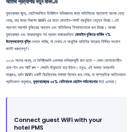
অতিথি প্রত্যাশার নতুন মানদণ্ড
যুক্তরাজ্য জুড়ে, হোটেলগুলিতে ডিজিটাল অভিজ্ঞতার জন্য অতিথিদের প্রত্যাশা অনেক বেড়ে
গেছে, যার মধ্যে নিরাপদ WiFi এর মতো মোবাইল-ফার্স্ট প্রযুক্তি নেতৃত্ব দিচ্ছে। এই
প্রবণতা সরাসরি বুকিংয়ের অভ্যাস এবং অতিথিদের বিশ্বস্ততাকে রূপ দিচ্ছে। আমরা
যুক্তরাজ্য এবং আয়ারল্যান্ড সহ প্রধান বাজারগুলিতে
মোবাইল বুকিংয়ে বার্ষিক ৭%
উল্লেখযোগ্য বৃদ্ধি
দেখতে পাচ্ছি, যা দেখায় যে আধুনিক অতিথির যাত্রায় নির্বিঘ্ন সংযোগ
কতটা গুরুত্বপূর্ণ।
২০২৬ সালের মধ্যে, যে বৈশিষ্ট্যগুলি একসময় ভবিষ্যৎমুখী মনে হতো - যেমন যোগাযোগহীন
চেক-ইন এবং স্মার্ট রুম - সেগুলি স্ট্যান্ডার্ড হয়ে উঠবে। তবুও, এই সমস্ত অগ্রগতি
সত্ত্বেও, দুর্বল WiFi একটি বিরক্তিকর সমস্যা হিসেবে রয়ে গেছে, যা সাম্প্রতিক আতিথেয়তা
প্রতিবেদন অনুসারে,
যুক্তরাজ্যের ২৫% নেতিবাচক হোটেল পর্যালোচনায়
উঠে এসেছে।
Connect guest WiFi with your
hotel PMS