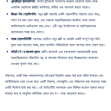
কেন্দ্রীভূত ব্যবস্থাপনা:
আপনি ইন্টারনেট সংযোগের মাধ্যমে যেকোনো স্থান থেকে
একাধিক হোটেলের WiFi কনফিগার, মনিটর এবং আপডেট করতে পারেন।
জিরো-টাচ প্রোভিশনিং:
নতুন AP সরাসরি একটি প্রোপার্টিতে পাঠানো যেতে পারে,
প্লাগ ইন করা যেতে পারে, এবং সেগুলো স্বয়ংক্রিয়ভাবে ক্লাউড থেকে তাদের
কনফিগারেশন ডাউনলোড করে নেবে। এটি নতুন ইনস্টলেশন বা প্রতিস্থাপনকে
ব্যাপকভাবে সহজ করে তোলে।
সহজ স্কেলেবিলিটি:
আপনার হোটেলে নতুন AP বা এমনকি একটি সম্পূর্ণ নতুন উইং
যুক্ত করা অত্যন্ত সহজ, কারণ ক্লাউড পরিকাঠামো কেবল আপনার সাথে স্কেল করে।
সাইটে IT-র ঝামেলা হ্রাস:
রুটিন আপডেট এবং রক্ষণাবেক্ষণ সরবরাহকারী দ্বারা
স্বয়ংক্রিয়ভাবে পরিচালিত হয়, যা আপনার স্টাফদের অন্য বিষয়গুলোতে মনোযোগ
দেওয়ার সুযোগ করে দেয়।
পরিশেষে, একটি উচ্চ-ক্ষমতাসম্পন্ন নেটওয়ার্ক ডিজাইন করার অর্থ হলো সঠিক উপাদান এবং
আর্কিটেকচার বেছে নেওয়া যাতে একটি নিরাপদ, সেগমেন্টেড এবং পরিচালনা করা অত্যন্ত সহজ
একটি সিস্টেম তৈরি করা যায়। এই ভিত্তিটিই আপনাকে এমন নির্বিঘ্ন সংযোগ প্রদান করতে
সাহায্য করে যা আধুনিক অতিথিরা কেবল চান না - তারা প্রত্যাশা করেন।