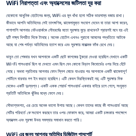
WiFi নিরাপত্তা এবং অ্যাক্সেসের জটিলতা দূর করা
যেকোনো আধুনিক হোটেলের জন্য, WiFi এর মূল ধাঁধা হলো সঠিক ভারসাম্য বজায় রাখা।
কীভাবে আপনি অতিথিদের সেই তাৎক্ষণিক, ঝামেলামুক্ত সংযোগ দেবেন যা তারা আশা করেন,
পাশাপাশি আপনার নেটওয়ার্ককে লৌহবর্মের মতো সুরক্ষায় মুড়ে রাখবেন? প্রায়শই মনে হয় এই
দুটি লক্ষ্য বিপরীত দিকে টানছে। অনেক হোটেল এখনও পুরানো আমলের পদ্ধতিতে আটকে
আছে যা শেষ পর্যন্ত অতিথিদের হতাশ করে এবং সুরক্ষায় মারাত্মক ফাঁক রেখে দেয়।
ভাবুন তো শেষবার যখন আপনাকে একটি ছোট কাগজের টুকরো দেওয়া হয়েছিল যেখানে একটি
Wi-Fi পাসওয়ার্ড ছিল যা দেখতে এমন ছিল যেন কোনো বিড়াল কিবোর্ডের ওপর দিয়ে হেঁটে
গেছে। অথবা প্রতিবার আপনার ফোন স্লিপ মোডে যাওয়ার পর আপনাকে একটি ঝামেলাপূর্ণ
পোর্টালে বারবার লগ ইন করতে হয়েছিল। এটি কেবল বিরক্তিকরই নয়; এটি সুরক্ষার দিক
থেকেও একটি দুঃস্বপ্ন। একটি একক শেয়ার্ড পাসওয়ার্ড একবার বাইরে চলে গেলে, সংযুক্ত
প্রতিটি অতিথিকে ঝুঁকির মধ্যে ফেলে দেয়।
সৌভাগ্যবশত, এর চেয়ে অনেক ভালো উপায় আছে। কেবল তাদের কাছে কী পাসওয়ার্ড আছে
সেটির পরিবর্তে
কে
সংযোগ করছেন তার ওপর ফোকাস করে, আমরা একটি চমৎকার পদক্ষেপে
অ্যাক্সেস এবং সুরক্ষা উভয় সমস্যার সমাধান করতে পারি।
WiFi এর জন্য আপনার অতিথির ডিজিটাল পাসপোর্ট