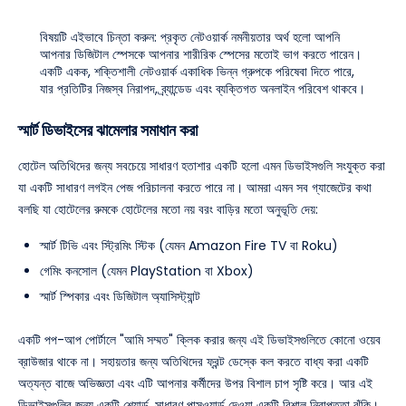
বিষয়টি এইভাবে চিন্তা করুন: প্রকৃত নেটওয়ার্ক নমনীয়তার অর্থ হলো আপনি
আপনার ডিজিটাল স্পেসকে আপনার শারীরিক স্পেসের মতোই ভাগ করতে পারেন।
একটি একক, শক্তিশালী নেটওয়ার্ক একাধিক ভিন্ন গ্রুপকে পরিষেবা দিতে পারে,
যার প্রতিটির নিজস্ব নিরাপদ, ব্র্যান্ডেড এবং ব্যক্তিগত অনলাইন পরিবেশ থাকবে।
স্মার্ট ডিভাইসের ঝামেলার সমাধান করা
হোটেল অতিথিদের জন্য সবচেয়ে সাধারণ হতাশার একটি হলো এমন ডিভাইসগুলি সংযুক্ত করা
যা একটি সাধারণ লগইন পেজ পরিচালনা করতে পারে না। আমরা এমন সব গ্যাজেটের কথা
বলছি যা হোটেলের রুমকে হোটেলের মতো নয় বরং বাড়ির মতো অনুভূতি দেয়:
স্মার্ট টিভি এবং স্ট্রিমিং স্টিক (যেমন Amazon Fire TV বা Roku)
গেমিং কনসোল (যেমন PlayStation বা Xbox)
স্মার্ট স্পিকার এবং ডিজিটাল অ্যাসিস্ট্যান্ট
একটি পপ-আপ পোর্টালে "আমি সম্মত" ক্লিক করার জন্য এই ডিভাইসগুলিতে কোনো ওয়েব
ব্রাউজার থাকে না। সহায়তার জন্য অতিথিদের ফ্রন্ট ডেস্কে কল করতে বাধ্য করা একটি
অত্যন্ত বাজে অভিজ্ঞতা এবং এটি আপনার কর্মীদের উপর বিশাল চাপ সৃষ্টি করে। আর এই
ডিভাইসগুলির জন্য একটি শেয়ার্ড, সাধারণ পাসওয়ার্ড দেওয়া একটি বিশাল নিরাপত্তা ঝুঁকি।