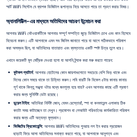
স্মার্ট WiFi সিস্টেম যে ব্যাপক ডিজিটাল রূপান্তর নিয়ে আসতে পারে তা গ্রহণ করার বিষয়।
অ্যানালিটিক্স-এর মাধ্যমে অতিথিদের আচরণ উন্মোচন করা
আপনার WiFi নেটওয়ার্কটিকে আপনার সম্পূর্ণ সম্পত্তি জুড়ে ডিজিটাল চোখ এবং কান হিসেবে
বিবেচনা করুন। এটি আপনাকে এমন সব জিনিস জানাতে পারে যা আগে সঠিকভাবে পরিমাপ
করা অসম্ভব ছিল, যা অতিথিদের যাতায়াত এবং ব্যস্ততার একটি স্পষ্ট চিত্র তুলে ধরে।
এখানে কয়েকটি মূল মেট্রিক দেওয়া হলো যা আপনি ট্র্যাক করা শুরু করতে পারেন:
ফুটফল প্যাটার্ন:
আপনার হোটেলের কোন জায়গাগুলোতে সবচেয়ে বেশি ভিড় থাকে এবং
দিনের কোন সময়ে থাকে তা চিহ্নিত করুন। লবি বারটি কি বিকেল ৫টায় কানায় কানায়
পূর্ণ থাকে কিন্তু সন্ধ্যা ৭টার মধ্যে জনশূন্য হয়ে যায়? এখন আপনার কাছে এটি প্রমাণ
করার জন্য সুনির্দিষ্ট ডেটা রয়েছে।
ডুয়েল টাইম:
অতিথিরা নির্দিষ্ট জোন, যেমন রেস্তোরাঁ, স্পা বা কনফারেন্স এলাকায় ঠিক
কতটা সময় কাটাচ্ছেন তা দেখুন। প্রমোশন বা লেআউট পরিবর্তনের কার্যকারিতা পরিমাপ
করার জন্য এটি অত্যন্ত মূল্যবান।
ভিজিটের ফ্রিকোয়েন্সি:
আপনার WiFi অতিথিদের পুনরায় লগ ইন করার প্রয়োজন
ছাড়াই ফিরে আসা অতিথিদের সনাক্ত করতে পারে, যা আপনাকে আনুগত্য এবং