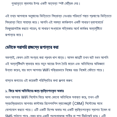
পুনরাবৃত্ত ব্যবসার উপর একটি অত্যন্ত স্পষ্ট মেট্রিক দেয়।
এই তথ্য আপনাকে অনুমানের ভিত্তিতে সিদ্ধান্ত নেওয়ার পরিবর্তে শক্ত প্রমাণের ভিত্তিতে
সিদ্ধান্ত নিতে সাহায্য করে। আপনি এই সমস্ত কার্যকলাপ একটি সাধারণ ড্যাশবোর্ডে
ভিজ্যুয়ালাইজ করতে পারেন, যা সাধারণ সংখ্যাকে সত্যিকার অর্থে কার্যকর অন্তর্দৃষ্টিতে
রূপান্তর করে।
ডেটাকে সরাসরি রাজস্বে রূপান্তর করা
অবশ্যই, কেবল ডেটা সংগ্রহ করা প্রথম ধাপ মাত্র। আসল জাদুটি তখন ঘটে যখন আপনি
এই অন্তর্দৃষ্টিগুলি ব্যবহার করে নতুন আয়ের উৎস তৈরি করেন এবং অতিথিদের অভিজ্ঞতা
উন্নত করেন, যার ফলে আপনার WiFi সক্রিয়ভাবে নিজের খরচ নিজেই মেটাতে পারে।
বাস্তব জগতের এই কয়েকটি পরিস্থিতির কথা কল্পনা করুন:
১. ফিরে আসা অতিথিদের জন্য ব্যক্তিগতকৃত অফার
যখন আপনার WiFi সিস্টেম ফিরে আসা কোনো অতিথিকে সনাক্ত করে, তখন এটি
স্বয়ংক্রিয়ভাবে আপনার কাস্টমার রিলেশনশিপ ম্যানেজমেন্ট (CRM) সিস্টেমের সাথে
যোগাযোগ করতে পারে। এটি একটি বিশেষ অফার সহ একটি ব্যক্তিগতকৃত স্বাগত ইমেল বা
SMS পাঠাতে পারে, যেমন বারে একটি প্রশংসামূলক পানীয় বা স্পা ট্রিটমেন্টে ছাড়। এটি