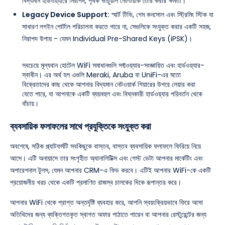
বিদ্যমান হার্ডওয়্যারে নিরাপদ, পৃথক ভার্চুয়াল নেটওয়ার্ক তৈরি করার ক্ষমতা।
Legacy Device Support:
স্মার্ট টিভি, গেম কনসোল এবং স্ট্রিমিং স্টিক যা
সাধারণ লগইন পোর্টাল পরিচালনা করতে পারে না, সেগুলিকে সংযুক্ত করার একটি সহজ,
নিরাপদ উপায় - যেমন Individual Pre-Shared Keys (iPSK)।
সবচেয়ে মূল্যবান হোটেল WiFi সমাধানগুলি সফ্টওয়্যার-সংজ্ঞায়িত এবং হার্ডওয়্যার-
স্বাধীন। এর অর্থ হল এগুলি Meraki, Aruba বা UniFi-এর মতো
বিক্রেতাদের কাছ থেকে আপনার বিদ্যমান নেটওয়ার্ক গিয়ারের উপরে লেয়ার করা
যেতে পারে, যা আপনাকে একটি ব্যয়বহুল এবং বিঘ্নকারী হার্ডওয়্যার পরিবর্তন থেকে
বাঁচায়।
ব্যবসায়িক ফলাফলের সাথে প্রযুক্তিকে সংযুক্ত করা
অবশেষে, সঠিক প্ল্যাটফর্মটি সবকিছুকে বাস্তব, বাস্তব ব্যবসায়িক ফলাফলে ফিরিয়ে নিয়ে
আসে। এটি অনায়াসে তার সংগৃহীত অ্যানালিটিক্স এবং গেস্ট ডেটা আপনার মার্কেটিং এবং
অপারেশনাল টুলস, যেমন আপনার CRM-এ ফিড করবে। এটিই আপনার WiFi-কে একটি
প্রয়োজনীয় খরচ থেকে একটি প্রমাণিত রাজস্ব চালকের দিকে রূপান্তর করে।
আপনার WiFi থেকে প্রাপ্ত অন্তর্দৃষ্টি ব্যবহার করে, আপনি স্বয়ংক্রিয়ভাবে ফিরে আসা
অতিথিদের জন্য ব্যক্তিগতকৃত স্বাগত অফার পাঠাতে পারেন বা আপনার রেস্টুরেন্টের জন্য