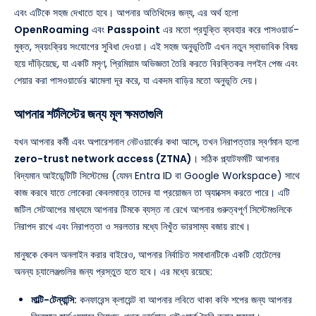
এবং এটিকে সহজ দেখাতে হবে। আপনার অতিথিদের জন্য, এর অর্থ হলো
OpenRoaming
এবং
Passpoint
এর মতো প্রযুক্তি ব্যবহার করে পাসওয়ার্ড-
মুক্ত, স্বয়ংক্রিয় সংযোগের সুবিধা দেওয়া। এই সহজ অনুভূতিটি এখন নতুন স্বাভাবিক বিষয়
হয়ে দাঁড়িয়েছে, যা একটি মসৃণ, প্রিমিয়াম অভিজ্ঞতা তৈরি করতে বিরক্তিকর লগইন পেজ এবং
শেয়ার করা পাসওয়ার্ডের ঝামেলা দূর করে, যা একদম বাড়ির মতো অনুভূতি দেয়।
আপনার শর্টলিস্টের জন্য মূল ক্ষমতাগুলি
যখন আপনার কর্মী এবং অপারেশনাল নেটওয়ার্কের কথা আসে, তখন নিরাপত্তার স্বর্ণমান হলো
zero-trust network access (ZTNA)
। সঠিক প্ল্যাটফর্মটি আপনার
বিদ্যমান আইডেন্টিটি সিস্টেমের (যেমন Entra ID বা Google Workspace) সাথে
কাজ করবে যাতে লোকেরা কেবলমাত্র তাদের যা প্রয়োজন তা অ্যাক্সেস করতে পারে। এটি
জটিল সেটআপের মাধ্যমে আপনার টিমকে ব্যস্ত না রেখে আপনার গুরুত্বপূর্ণ সিস্টেমগুলিকে
নিরাপদ রাখে এবং নিরাপত্তা ও সরলতার মধ্যে নিখুঁত ভারসাম্য বজায় রাখে।
মানুষকে কেবল অনলাইন করার বাইরেও, আপনার নির্বাচিত সমাধানটিকে একটি হোটেলের
অনন্য চ্যালেঞ্জগুলির জন্য প্রস্তুত হতে হবে। এর মধ্যে রয়েছে:
মাল্টি-টেন্যান্সি:
কনফারেন্স ক্লায়েন্ট বা আপনার লবিতে থাকা কফি শপের জন্য আপনার