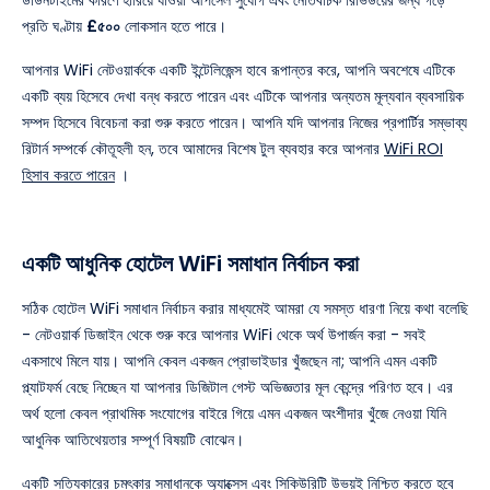
ডাউনটাইমের কারণে হারিয়ে যাওয়া আপসেল সুযোগ এবং নেতিবাচক রিভিউয়ের জন্য গড়ে
প্রতি ঘণ্টায়
£৫০০
লোকসান হতে পারে।
আপনার WiFi নেটওয়ার্ককে একটি ইন্টেলিজেন্স হাবে রূপান্তর করে, আপনি অবশেষে এটিকে
একটি ব্যয় হিসেবে দেখা বন্ধ করতে পারেন এবং এটিকে আপনার অন্যতম মূল্যবান ব্যবসায়িক
সম্পদ হিসেবে বিবেচনা করা শুরু করতে পারেন। আপনি যদি আপনার নিজের প্রপার্টির সম্ভাব্য
রিটার্ন সম্পর্কে কৌতূহলী হন, তবে আমাদের বিশেষ টুল ব্যবহার করে আপনার
WiFi ROI
হিসাব করতে পারেন
।
একটি আধুনিক হোটেল WiFi সমাধান নির্বাচন করা
সঠিক হোটেল WiFi সমাধান নির্বাচন করার মাধ্যমেই আমরা যে সমস্ত ধারণা নিয়ে কথা বলেছি
- নেটওয়ার্ক ডিজাইন থেকে শুরু করে আপনার WiFi থেকে অর্থ উপার্জন করা - সবই
একসাথে মিলে যায়। আপনি কেবল একজন প্রোভাইডার খুঁজছেন না; আপনি এমন একটি
প্ল্যাটফর্ম বেছে নিচ্ছেন যা আপনার ডিজিটাল গেস্ট অভিজ্ঞতার মূল কেন্দ্রে পরিণত হবে। এর
অর্থ হলো কেবল প্রাথমিক সংযোগের বাইরে গিয়ে এমন একজন অংশীদার খুঁজে নেওয়া যিনি
আধুনিক আতিথেয়তার সম্পূর্ণ বিষয়টি বোঝেন।
একটি সত্যিকারের চমৎকার সমাধানকে অ্যাক্সেস এবং সিকিউরিটি উভয়ই নিশ্চিত করতে হবে