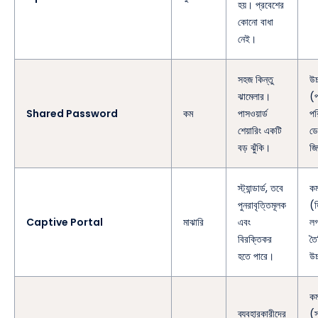
হয়। প্রবেশের
কোনো বাধা
নেই।
সহজ কিন্তু
উচ
ঝামেলার।
(প
Shared Password
কম
পাসওয়ার্ড
পরি
শেয়ারিং একটি
ডে
বড় ঝুঁকি।
জি
স্ট্যান্ডার্ড, তবে
ক
পুনরাবৃত্তিমূলক
(
Captive Portal
মাঝারি
এবং
লগ
বিরক্তিকর
তৈ
হতে পারে।
উচ
ক
ব্যবহারকারীদের
(স