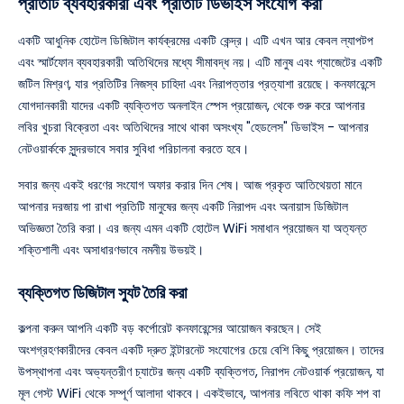
প্রতিটি ব্যবহারকারী এবং প্রতিটি ডিভাইস সংযোগ করা
একটি আধুনিক হোটেল ডিজিটাল কার্যক্রমের একটি কেন্দ্র। এটি এখন আর কেবল ল্যাপটপ
এবং স্মার্টফোন ব্যবহারকারী অতিথিদের মধ্যে সীমাবদ্ধ নয়। এটি মানুষ এবং গ্যাজেটের একটি
জটিল মিশ্রণ, যার প্রতিটির নিজস্ব চাহিদা এবং নিরাপত্তার প্রত্যাশা রয়েছে। কনফারেন্সে
যোগদানকারী যাদের একটি ব্যক্তিগত অনলাইন স্পেস প্রয়োজন, থেকে শুরু করে আপনার
লবির খুচরা বিক্রেতা এবং অতিথিদের সাথে থাকা অসংখ্য "হেডলেস" ডিভাইস - আপনার
নেটওয়ার্ককে সুন্দরভাবে সবার সুবিধা পরিচালনা করতে হবে।
সবার জন্য একই ধরণের সংযোগ অফার করার দিন শেষ। আজ প্রকৃত আতিথেয়তা মানে
আপনার দরজায় পা রাখা প্রতিটি মানুষের জন্য একটি নিরাপদ এবং অনায়াস ডিজিটাল
অভিজ্ঞতা তৈরি করা। এর জন্য এমন একটি হোটেল WiFi সমাধান প্রয়োজন যা অত্যন্ত
শক্তিশালী এবং অসাধারণভাবে নমনীয় উভয়ই।
ব্যক্তিগত ডিজিটাল স্যুট তৈরি করা
কল্পনা করুন আপনি একটি বড় কর্পোরেট কনফারেন্সের আয়োজন করছেন। সেই
অংশগ্রহণকারীদের কেবল একটি দ্রুত ইন্টারনেট সংযোগের চেয়ে বেশি কিছু প্রয়োজন। তাদের
উপস্থাপনা এবং অভ্যন্তরীণ চ্যাটের জন্য একটি ব্যক্তিগত, নিরাপদ নেটওয়ার্ক প্রয়োজন, যা
মূল গেস্ট WiFi থেকে সম্পূর্ণ আলাদা থাকবে। একইভাবে, আপনার লবিতে থাকা কফি শপ বা