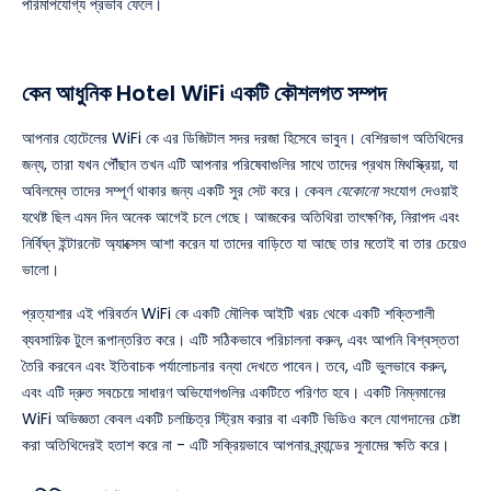
পরিমাপযোগ্য প্রভাব ফেলে।
কেন আধুনিক Hotel WiFi একটি কৌশলগত সম্পদ
আপনার হোটেলের WiFi কে এর ডিজিটাল সদর দরজা হিসেবে ভাবুন। বেশিরভাগ অতিথিদের
জন্য, তারা যখন পৌঁছান তখন এটি আপনার পরিষেবাগুলির সাথে তাদের প্রথম মিথস্ক্রিয়া, যা
অবিলম্বে তাদের সম্পূর্ণ থাকার জন্য একটি সুর সেট করে। কেবল
যেকোনো
সংযোগ দেওয়াই
যথেষ্ট ছিল এমন দিন অনেক আগেই চলে গেছে। আজকের অতিথিরা তাৎক্ষণিক, নিরাপদ এবং
নির্বিঘ্ন ইন্টারনেট অ্যাক্সেস আশা করেন যা তাদের বাড়িতে যা আছে তার মতোই বা তার চেয়েও
ভালো।
প্রত্যাশার এই পরিবর্তন WiFi কে একটি মৌলিক আইটি খরচ থেকে একটি শক্তিশালী
ব্যবসায়িক টুলে রূপান্তরিত করে। এটি সঠিকভাবে পরিচালনা করুন, এবং আপনি বিশ্বস্ততা
তৈরি করবেন এবং ইতিবাচক পর্যালোচনার বন্যা দেখতে পাবেন। তবে, এটি ভুলভাবে করুন,
এবং এটি দ্রুত সবচেয়ে সাধারণ অভিযোগগুলির একটিতে পরিণত হবে। একটি নিম্নমানের
WiFi অভিজ্ঞতা কেবল একটি চলচ্চিত্র স্ট্রিম করার বা একটি ভিডিও কলে যোগদানের চেষ্টা
করা অতিথিদেরই হতাশ করে না - এটি সক্রিয়ভাবে আপনার ব্র্যান্ডের সুনামের ক্ষতি করে।