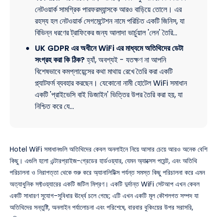
নেটওয়ার্ক সামগ্রিক পারফরম্যান্সকে আরও বাড়িয়ে তোলে। এর
রহস্য হল নেটওয়ার্ক সেগমেন্টেশন নামে পরিচিত একটি জিনিস, যা
বিভিন্ন ধরণের ট্রাফিকের জন্য আলাদা ভার্চুয়াল 'লেন' তৈরি…
UK GDPR এর অধীনে WiFi এর মাধ্যমে অতিথিদের ডেটা
সংগ্রহ করা কি ঠিক?
হ্যাঁ, অবশ্যই - যতক্ষণ না আপনি
বিশেষভাবে কমপ্লায়েন্সের কথা মাথায় রেখে তৈরি করা একটি
প্ল্যাটফর্ম ব্যবহার করছেন। যেকোনো নামী হোটেল WiFi সমাধান
একটি 'প্রাইভেসি বাই ডিজাইন' ভিত্তির উপর তৈরি করা হয়, যা
নিশ্চিত করে যে…
Hotel WiFi সমাধানগুলি অতিথিদের কেবল অনলাইনে নিয়ে আসার চেয়ে আরও অনেক বেশি
কিছু। এগুলি হলো এন্টারপ্রাইজ-গ্রেডের হার্ডওয়্যার, যেমন অ্যাক্সেস পয়েন্ট, এবং অতিথি
পরিচালনা ও নিরাপত্তা থেকে শুরু করে অ্যানালিটিক্স পর্যন্ত সমস্ত কিছু পরিচালনা করে এমন
অত্যাধুনিক সফ্টওয়্যারের একটি জটিল মিশ্রণ। একটি দুর্দান্ত WiFi সেটআপ এখন কেবল
একটি সাধারণ সুযোগ-সুবিধার ঊর্ধ্বে চলে গেছে; এটি এখন একটি মূল কৌশলগত সম্পদ যা
অতিথিদের সন্তুষ্টি, অনলাইন পর্যালোচনা এবং পরিশেষে, বারবার বুকিংয়ের উপর সরাসরি,