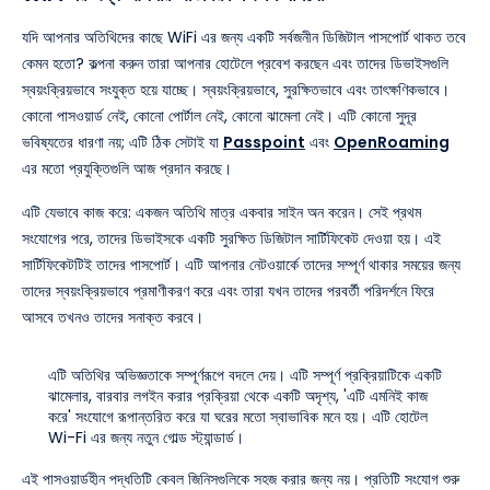
যদি আপনার অতিথিদের কাছে WiFi এর জন্য একটি সর্বজনীন ডিজিটাল পাসপোর্ট থাকত তবে
কেমন হতো? কল্পনা করুন তারা আপনার হোটেলে প্রবেশ করছেন এবং তাদের ডিভাইসগুলি
স্বয়ংক্রিয়ভাবে সংযুক্ত হয়ে যাচ্ছে। স্বয়ংক্রিয়ভাবে, সুরক্ষিতভাবে এবং তাৎক্ষণিকভাবে।
কোনো পাসওয়ার্ড নেই, কোনো পোর্টাল নেই, কোনো ঝামেলা নেই। এটি কোনো সুদূর
ভবিষ্যতের ধারণা নয়; এটি ঠিক সেটাই যা
Passpoint
এবং
OpenRoaming
এর মতো প্রযুক্তিগুলি আজ প্রদান করছে।
এটি যেভাবে কাজ করে: একজন অতিথি মাত্র একবার সাইন অন করেন। সেই প্রথম
সংযোগের পরে, তাদের ডিভাইসকে একটি সুরক্ষিত ডিজিটাল সার্টিফিকেট দেওয়া হয়। এই
সার্টিফিকেটটিই তাদের পাসপোর্ট। এটি আপনার নেটওয়ার্কে তাদের সম্পূর্ণ থাকার সময়ের জন্য
তাদের স্বয়ংক্রিয়ভাবে প্রমাণীকরণ করে এবং তারা যখন তাদের পরবর্তী পরিদর্শনে ফিরে
আসবে তখনও তাদের সনাক্ত করবে।
এটি অতিথির অভিজ্ঞতাকে সম্পূর্ণরূপে বদলে দেয়। এটি সম্পূর্ণ প্রক্রিয়াটিকে একটি
ঝামেলার, বারবার লগইন করার প্রক্রিয়া থেকে একটি অদৃশ্য, 'এটি এমনিই কাজ
করে' সংযোগে রূপান্তরিত করে যা ঘরের মতো স্বাভাবিক মনে হয়। এটি হোটেল
Wi-Fi এর জন্য নতুন গোল্ড স্ট্যান্ডার্ড।
এই পাসওয়ার্ডহীন পদ্ধতিটি কেবল জিনিসগুলিকে সহজ করার জন্য নয়। প্রতিটি সংযোগ শুরু