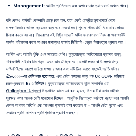
Management:
আর্থিক প্রতিবেদন এবং অপারেশনাল ড্যাশবোর্ড দেখতে পারে।
যদি কোনও কর্মচারী কোম্পানি ছেড়ে চলে যান, তবে একটি কেন্দ্রীয় ড্যাশবোর্ড থেকে
তাৎক্ষণিকভাবে তাদের অ্যাক্সেস বন্ধ করে দেওয়া হয়। পুরনো পাসওয়ার্ড নিয়ে আর কোনও
চিন্তা করতে হয় না। নিয়ন্ত্রণের এই নিখুঁত স্তরটি জটিল ফায়ারওয়াল নিয়ম বা অন-সাইট
সার্ভার পরিচালনা করার সাধারণ মাথাব্যথা ছাড়াই মিলিটারি-গ্রেড নিরাপত্তা প্রদান করে।
আর্থিক এবং আইনি ঝুঁকি এখন সবচেয়ে বেশি। যুক্তরাজ্যের আতিথেয়তা ব্যবসার জন্য,
শক্তিশালী সাইবার নিরাপত্তা এখন আর ঐচ্ছিক নয়। একটি লঙ্ঘন বা উল্লেখযোগ্য
ডাউনটাইমের কারণে হারিয়ে যাওয়া রাজস্ব এবং এটি ঠিক করতে সহজেই প্রতি ঘটনায়
£১০,০০০-এর বেশি খরচ হতে পারে
, এবং ডেটা লঙ্ঘনের জন্য গড় UK GDPR জরিমানা
চমকপ্রদভাবে
£১.২ মিলিয়ন
। যুক্তরাজ্যের আতিথেয়তার ঝুঁকি সম্পর্কিত এই
Gallagher বিশ্লেষণে
বিস্তারিত আলোচনা করা হয়েছে, বিমাকারীরা এখন সাইবার
সুরক্ষার ওপর অনেক বেশি মনোযোগ দিচ্ছেন। আধুনিক নিরাপত্তা কাঠামো গ্রহণ করে আপনি
কেবল আপনার অতিথি এবং আপনার ব্যবসাই রক্ষা করছেন না - আপনি ডেটা সুরক্ষা এবং
সম্মতির প্রতি আপনার প্রতিশ্রুতিও প্রমাণ করছেন।