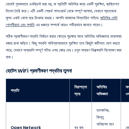
থেকেই পৃথকভাবে এনক্রিপ্ট করা হয়, যা প্রতিটি অতিথির জন্য একটি সুরক্ষিত, ব্যক্তিগত
টানেল তৈরি করে। এটি একটি শেয়ার্ড পাসওয়ার্ড থেকে সম্পূর্ণ আলাদা, যেখানে প্রত্যেকে
মূলত একই খোলা ঘরে চিৎকার করছে। আপনি আমাদের বিস্তারিত গাইডে
অতিথির ডেটা
গোপনীয়তা এবং সম্মতি
এর গুরুত্ব সম্পর্কে আরও গভীরভাবে জানতে পারেন।
সঠিক প্রমাণীকরণ পদ্ধতি নির্বাচন করার ক্ষেত্রে সুরক্ষার সাথে অতিথির অভিজ্ঞতার ভারসাম্য
বজায় রাখা জড়িত। কিছু পদ্ধতি অবিশ্বাস্যভাবে সুরক্ষিত তবে কিছুটা জটিলতা যোগ করতে
পারে, যেখানে অন্যগুলি সম্পূর্ণ গতির ওপর জোর দেয়। চলুন সাধারণ বিকল্পগুলি বিশ্লেষণ করা
যাক।
হোটেল WiFi প্রমাণীকরণ পদ্ধতির তুলনা
নিরাপত্তা
অতিথির
অপ
পদ্ধতি
স্তর
অভিজ্ঞতা
ও
তাৎক্ষণিক,
কিন্তু
অনিরাপদ মনে
Open Network
খুব কম
কো