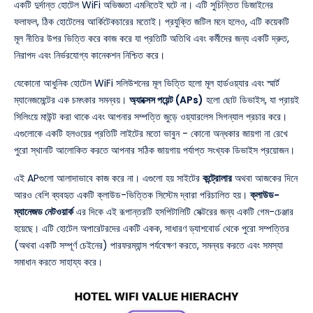
একটি দুর্দান্ত হোটেল WiFi অভিজ্ঞতা এমনিতেই ঘটে না। এটি সুচিন্তিত ডিজাইনের
ফলাফল, ঠিক হোটেলের আর্কিটেকচারের মতোই। প্রযুক্তি জটিল মনে হলেও, এটি কয়েকটি
মূল নীতির উপর ভিত্তি করে কাজ করে যা প্রতিটি অতিথি এবং কর্মীদের জন্য একটি দ্রুত,
নিরাপদ এবং নির্ভরযোগ্য কানেকশন নিশ্চিত করে।
যেকোনো আধুনিক হোটেল WiFi সলিউশনের মূল ভিত্তি হলো মূল হার্ডওয়্যার এবং স্মার্ট
ম্যানেজমেন্টের এক চমৎকার সমন্বয়।
অ্যাক্সেস পয়েন্ট (APs)
হলো ছোট ডিভাইস, যা প্রায়ই
সিলিংয়ে মাউন্ট করা থাকে এবং আপনার সম্পত্তি জুড়ে ওয়্যারলেস সিগন্যাল প্রচার করে।
এগুলোকে একটি হলওয়ের প্রতিটি লাইটের মতো ভাবুন - কোনো অন্ধকার জায়গা না রেখে
পুরো স্থানটি আলোকিত করতে আপনার সঠিক জায়গায় পর্যাপ্ত সংখ্যক ডিভাইস প্রয়োজন।
এই APগুলো আলাদাভাবে কাজ করে না। এগুলো হয় সাইটের
কন্ট্রোলার
অথবা আজকের দিনে
আরও বেশি ব্যবহৃত একটি ক্লাউড-ভিত্তিক সিস্টেম দ্বারা পরিচালিত হয়।
ক্লাউড-
ম্যানেজড নেটওয়ার্ক
এর দিকে এই রূপান্তরটি হসপিটালিটি সেক্টরের জন্য একটি গেম-চেঞ্জার
হয়েছে। এটি হোটেল অপারেটরদের একটি একক, সাধারণ ড্যাশবোর্ড থেকে পুরো সম্পত্তির
(অথবা একটি সম্পূর্ণ চেইনের) পারফরম্যান্স পর্যবেক্ষণ করতে, সমন্বয় করতে এবং সমস্যা
সমাধান করতে সাহায্য করে।