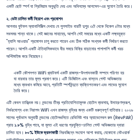
একটি ছোট স্পর্শ যা প্রিমিয়াম অনুভূতি দেয় এবং অবিলম্বে আপসেল-এর সুযোগ তৈরি করে।
২. ডেটা চালিত কর্মী নিয়োগ এবং প্রমোশন
আপনার ফুটফল অ্যানালিটিক্স দেখায় যে পুলসাইড বারটি দুপুর ৩টে থেকে বিকেল ৫টার মধ্যে
সবসময় শান্ত থাকে। সেই জ্ঞানের সাহায্যে, আপনি সেই সময়ের মধ্যে একটি লক্ষ্যযুক্ত
"হ্যাপি আওয়ার" প্রমোশন চালু করতে পারেন এবং ঠিক সঠিক সংখ্যক কর্মী নির্ধারণ করতে
পারেন। আপনি একটি ঐতিহাসিকভাবে ধীর সময়ে বিক্রি বাড়ানোর পাশাপাশি কর্মী খরচ
অপ্টিমাইজ করে নিয়েছেন।
একটি কৌশলগত WiFi প্ল্যাটফর্ম একটি রাজস্ব-উৎপাদনকারী সম্পদে পরিণত হয়
যা বারবার তার মূল্য প্রমাণ করে। এটি ডিজিটাল এবং বাস্তব গেস্ট অভিজ্ঞতার
মধ্যে ব্যবধান কমিয়ে আনে, প্রতিটি স্পর্শবিন্দুতে ব্যক্তিগতকরণ এবং লাভের সুযোগ
তৈরি করে।
এটি কেবল তাত্ত্বিক নয়। লন্ডনের তীব্র প্রতিযোগিতামূলক হোটেল ব্যবসায়, উদাহরণস্বরূপ,
নির্ভরযোগ্য এবং নিরাপদ WiFi এখন রাজস্ব বৃদ্ধির জন্য একটি গুরুত্বপূর্ণ হাতিয়ার। ২০২৬
সালের পূর্বাভাস অনুযায়ী লন্ডনের হোটেলগুলিতে রেভিনিউ পার অ্যাভেলেবল রুম (RevPAR)
প্রায়
১.৮%
বৃদ্ধি পাবে, যা মূলত এই ধরণের প্রযুক্তি-চালিত গেস্ট অভিজ্ঞতার দ্বারা
চালিত হবে।
৮০% ইউকে ভ্রমণকারী
নিরবচ্ছিন্ন সংযোগ আশা করায়, যেকোনো নেটওয়ার্ক