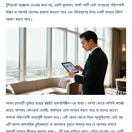
ইন্টারনেট অ্যাক্সেস দেওয়ার জন্য নয়; এগুলি মূল্যবান, ফার্স্ট-পার্টি ডেটা সংগ্রহের শক্তিশালী
ইঞ্জিন যা সরাসরি আপনার রাজস্ব বাড়াতে পারে এবং বিনিয়োগের উপর একটি বাস্তব রিটার্ন
প্রমাণ করতে পারে।
আসল রহস্যটি লুকিয়ে রয়েছে WiFi অ্যানালিটিক্স-এর মধ্যে। যখনই কোনো অতিথি কানেক্ট
করেন, আপনার নেটওয়ার্ক বেনামী, সামগ্রিক ডেটা সংগ্রহ করতে পারে যা তাদের আচরণ
সম্পর্কে শক্তিশালী অন্তর্দৃষ্টি প্রকাশ করে। এটি কেবল কোনো নিরস প্রযুক্তিগত ডেটা নয়;
এটি আসল ব্যবসায়িক বুদ্ধিমত্তা যা আপনাকে বুঝতে সাহায্য করে যে আপনার বাস্তব
স্থানটি আসলে কীভাবে ব্যবহৃত হচ্ছে। এটি খরচ ছাড়িয়ে আরও এগিয়ে যাওয়ার এবং একটি