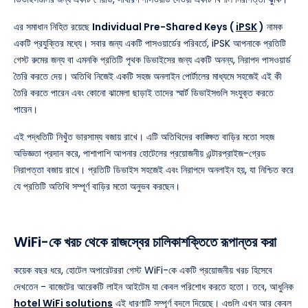
এর সমাধান নিহিত রয়েছে
Individual Pre-Shared Keys (
iPSK
)
নামক
একটি প্রযুক্তির মধ্যে। সবার জন্য একটি পাসওয়ার্ডের পরিবর্তে, iPSK আপনাকে প্রতিটি
গেস্ট রুমের জন্য বা এমনকি প্রতিটি পৃথক ডিভাইসের জন্য একটি অনন্য, নিরাপদ পাসওয়ার্ড
তৈরি করতে দেয়। অতিথি নিজেই একটি সহজ অনলাইন পোর্টালের মাধ্যমে সহজেই এই কী
তৈরি করতে পারেন এবং কোনো ঝামেলা ছাড়াই তাদের স্মার্ট ডিভাইসগুলি সংযুক্ত করতে
পারেন।
এই পদ্ধতিটি নিখুঁত ভারসাম্য বজায় রাখে। এটি অতিথিদের কাঙ্ক্ষিত বাড়ির মতো সহজ
অভিজ্ঞতা প্রদান করে, পাশাপাশি আপনার হোটেলের প্রয়োজনীয় এন্টারপ্রাইজ-গ্রেড
নিরাপত্তা বজায় রাখে। প্রতিটি ডিভাইস সহজেই এবং নিরাপদে অনলাইন হয়, যা নিশ্চিত করে
যে প্রতিটি অতিথি সম্পূর্ণ বাড়ির মতো অনুভব করছেন।
WiFi-কে খরচ থেকে রাজস্বের চালিকাশক্তিতে রূপান্তর করা
কয়েক বছর ধরে, হোটেল অপারেটররা গেস্ট WiFi-কে একটি প্রয়োজনীয় খরচ হিসেবে
দেখতেন - বাজেটের আরেকটি লাইন আইটেম যা কেবল পরিশোধ করতে হতো। তবে, আধুনিক
hotel WiFi solutions
এই ধারণাটি সম্পূর্ণ বদলে দিয়েছে। এগুলি এখন আর কেবল