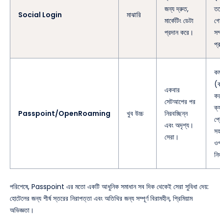
জন্য দ্রুত,
তব
Social Login
মাঝারি
মার্কেটিং ডেটা
গো
প্রদান করে।
সম
প
ক
(ক
একবার
কর
সেটআপের পর
ক্
Passpoint/OpenRoaming
খুব উচ্চ
নিরবচ্ছিন্ন
প্
এবং অদৃশ্য।
সহ
সেরা।
ও
নি
পরিশেষে, Passpoint এর মতো একটি আধুনিক সমাধান সব দিক থেকেই সেরা সুবিধা দেয়:
হোটেলের জন্য শীর্ষ স্তরের নিরাপত্তা এবং অতিথির জন্য সম্পূর্ণ বিরামহীন, প্রিমিয়াম
অভিজ্ঞতা।