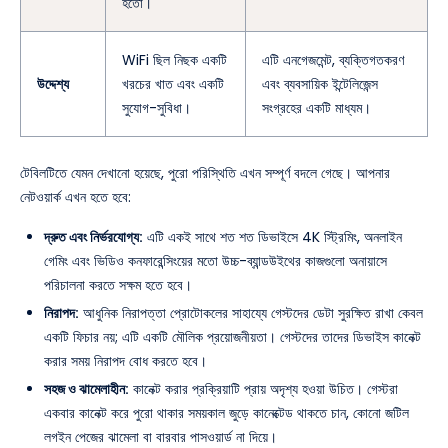
হতো।
WiFi ছিল নিছক একটি
এটি এনগেজমেন্ট, ব্যক্তিগতকরণ
উদ্দেশ্য
খরচের খাত এবং একটি
এবং ব্যবসায়িক ইন্টেলিজেন্স
সুযোগ-সুবিধা।
সংগ্রহের একটি মাধ্যম।
টেবিলটিতে যেমন দেখানো হয়েছে, পুরো পরিস্থিতি এখন সম্পূর্ণ বদলে গেছে। আপনার
নেটওয়ার্ক এখন হতে হবে:
দ্রুত এবং নির্ভরযোগ্য:
এটি একই সাথে শত শত ডিভাইসে 4K স্ট্রিমিং, অনলাইন
গেমিং এবং ভিডিও কনফারেন্সিংয়ের মতো উচ্চ-ব্যান্ডউইথের কাজগুলো অনায়াসে
পরিচালনা করতে সক্ষম হতে হবে।
নিরাপদ:
আধুনিক নিরাপত্তা প্রোটোকলের সাহায্যে গেস্টদের ডেটা সুরক্ষিত রাখা কেবল
একটি ফিচার নয়; এটি একটি মৌলিক প্রয়োজনীয়তা। গেস্টদের তাদের ডিভাইস কানেক্ট
করার সময় নিরাপদ বোধ করতে হবে।
সহজ ও ঝামেলাহীন:
কানেক্ট করার প্রক্রিয়াটি প্রায় অদৃশ্য হওয়া উচিত। গেস্টরা
একবার কানেক্ট করে পুরো থাকার সময়কাল জুড়ে কানেক্টেড থাকতে চান, কোনো জটিল
লগইন পেজের ঝামেলা বা বারবার পাসওয়ার্ড না দিয়ে।