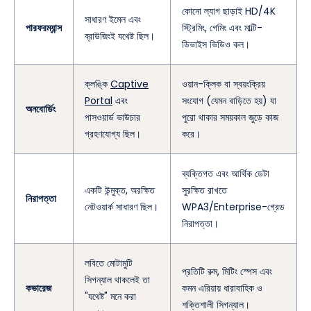
কোনো ল্যাগ ছাড়াই HD/4K
সাধারণ ইমেল এবং
পারফরম্যান্স
স্ট্রিমিং, গেমিং এবং মাল্টি-
ব্রাউজিংই যথেষ্ট ছিল।
ডিভাইস ভিডিও কল।
ক্লঙ্কি
Captive
ওয়ান-ক্লিক বা স্বয়ংক্রিয়
Portal
এবং
সংযোগ (যেমন বাড়িতে হয়) যা
অনবোর্ডিং
পাসওয়ার্ড ভাউচার
পুরো থাকার সময়কাল জুড়ে কাজ
গ্রহণযোগ্য ছিল।
করে।
ব্যক্তিগত এবং আর্থিক ডেটা
একটি উন্মুক্ত, অরক্ষিত
সুরক্ষিত রাখতে
নিরাপত্তা
নেটওয়ার্ক সাধারণ ছিল।
WPA3/Enterprise-গ্রেড
নিরাপত্তা।
লবিতে মোটামুটি
প্রতিটি রুম, মিটিং স্পেস এবং
সিগন্যাল থাকলেই তা
কভারেজ
কমন এরিয়ায় ধারাবাহিক ও
"যথেষ্ট" মনে করা
শক্তিশালী সিগন্যাল।