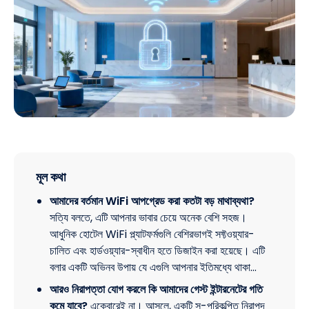
মূল কথা
আমাদের বর্তমান WiFi আপগ্রেড করা কতটা বড় মাথাব্যথা?
সত্যি বলতে, এটি আপনার ভাবার চেয়ে অনেক বেশি সহজ।
আধুনিক হোটেল WiFi প্ল্যাটফর্মগুলি বেশিরভাগই সফ্টওয়্যার-
চালিত এবং হার্ডওয়্যার-স্বাধীন হতে ডিজাইন করা হয়েছে। এটি
বলার একটি অভিনব উপায় যে এগুলি আপনার ইতিমধ্যে থাকা…
আরও নিরাপত্তা যোগ করলে কি আমাদের গেস্ট ইন্টারনেটের গতি
কমে যাবে?
একেবারেই না। আসলে, একটি সু-পরিকল্পিত নিরাপদ