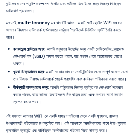
বুটিকের তাদের পয়েন্ট-অফ-সেল সিস্টেম এবং কর্মীদের ডিভাইসের জন্য নিজস্ব বিচ্ছিন্ন
নেটওয়ার্ক প্রয়োজন।
এখানেই
multi-tenancy
এর ধারণাটি আসে। একটি স্মার্ট হোটেল WiFi সমাধান
আপনার বিদ্যমান নেটওয়ার্ক হার্ডওয়্যারে ভার্চুয়াল "প্রাইভেট ডিজিটাল স্যুট" তৈরি করতে
পারে।
কনফারেন্স সেন্টারের জন্য:
আপনি শুধুমাত্র ইভেন্টের জন্য একটি ডেডিকেটেড, ব্র্যান্ডেড
নেটওয়ার্ক নাম (SSID) অফার করতে পারেন, যার লগইন পেজে আয়োজকের লোগো
থাকবে।
খুচরা বিক্রেতাদের জন্য:
একটি দোকান সাধারণ গেস্ট ট্র্যাফিক থেকে সম্পূর্ণ আলাদা রেখে
তার নিজস্ব নিরাপদ নেটওয়ার্কে পেমেন্ট প্রসেসিং এবং কার্যক্রম পরিচালনা করতে পারে।
দীর্ঘস্থায়ী বাসস্থানের জন্য:
আপনি বাসিন্দাদের নিজস্ব ব্যক্তিগত নেটওয়ার্ক সরবরাহ
করতে পারেন, যাতে তাদের ডিভাইসগুলি ঠিক বাড়ির মতো একে অপরের সাথে সংযোগ
স্থাপন করতে পারে।
এই সক্ষমতা আপনার WiFi-কে একটি সাধারণ পরিষেবা থেকে একটি মূল্যবান, রাজস্ব
উৎপাদনকারী পরিষেবাতে রূপান্তরিত করে। এটি আপনাকে আত্মবিশ্বাসের সাথে উচ্চ-মূল্যের
ব্যবসায়িক ক্লায়েন্ট এবং বাণিজ্যিক অংশীদারদের পরিষেবা দিতে সাহায্য করে।