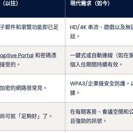
（以往）
現代需求（如今）
子郵件和瀏覽功能即已足
HD/4K 串流、遊戲以及
話。
aptive Portal
和密碼憑
一鍵式或自動連線（如在
接受的。
個入住期間持續有效。
WPA3/企業級安全防護
加密的網路很常見。
據。
在每間客房、會議空間和
尚可就「足夠好」了。
且強勁的訊號。