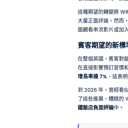
這種期望的轉變將 Wi
大量正面評論。然而，
圖觀看串流影片或加
賓客期望的新標
在整個英國，賓客對飯
在直接影響預訂習慣
增長率達 7%
，這表明
到 2026 年，曾
了這些進展，糟糕的 
國飯店負面評論
中。