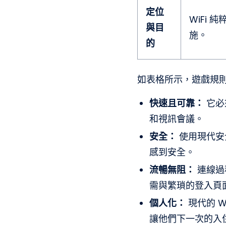
定位
WiFi
與目
施。
的
如表格所示，遊戲規
快速且可靠：
它必
和視訊會議。
安全：
使用現代安
感到安全。
流暢無阻：
連線過
需與繁瑣的登入頁
個人化：
現代的 
讓他們下一次的入