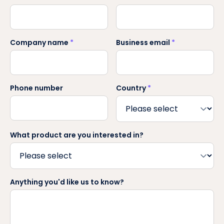
Speak to an expert
Tell us about your venues and we'll show you how
Purple fits.
First name
*
Last name
*
Company name
*
Business email
*
Phone number
Country
*
What product are you interested in?