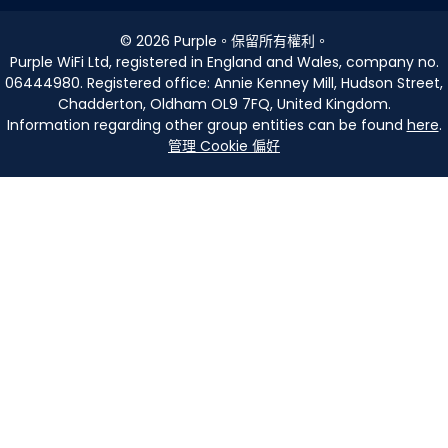
©
2026
Purple。保留所有權利。
Purple WiFi Ltd, registered in England and Wales, company no.
06444980. Registered office: Annie Kenney Mill, Hudson Street,
Chadderton, Oldham OL9 7FQ, United Kingdom.
Information regarding other group entities can be found
here
.
管理 Cookie 偏好