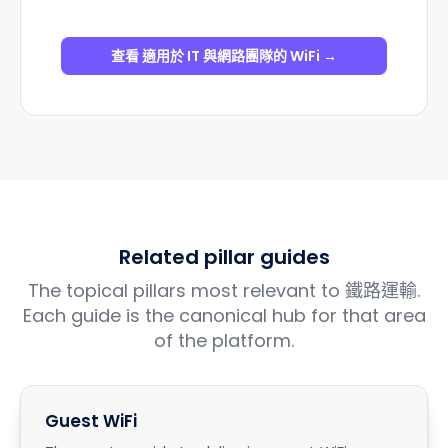
適用於 IT 與網路團隊的 WiFi
.
在 Cisco、
Aruba、Juniper Mist、Meraki 和 Ubiquiti
之上疊加雲端 Captive Portal、RADIUS 和分
析功能。
查看 適用於 IT 與網路團隊的 WiFi →
Related pillar guides
The topical pillars most relevant to 鐵路運輸.
Each guide is the canonical hub for that area