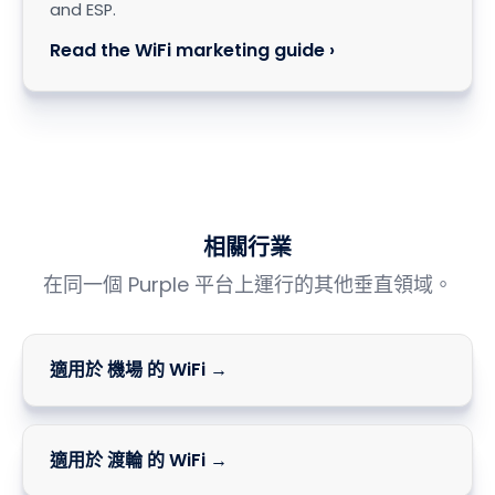
WiFi marketing
Turn captive portal sign-ins into consented
first-party data, activated through your CRM
and ESP.
Read the WiFi marketing guide ›
相關行業
在同一個 Purple 平台上運行的其他垂直領域。
適用於 機場 的 WiFi →