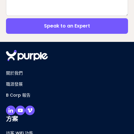
Anything you'd like us to know?
Speak to an Expert
關於我們
職涯發展
B Corp 報告