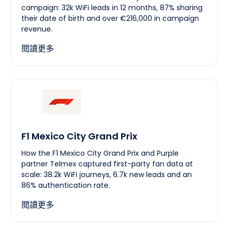
campaign: 32k WiFi leads in 12 months, 87% sharing
their date of birth and over €216,000 in campaign
revenue.
閱讀更多
F1 Mexico City Grand Prix
How the F1 Mexico City Grand Prix and Purple
partner Telmex captured first-party fan data at
scale: 38.2k WiFi journeys, 6.7k new leads and an
86% authentication rate.
閱讀更多