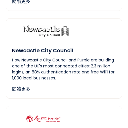
閱讀更多
Newcastle City Council
How Newcastle City Council and Purple are building
one of the UK's most connected cities: 2.3 million
logins, an 88% authentication rate and free WiFi for
1,000 local businesses.
閱讀更多