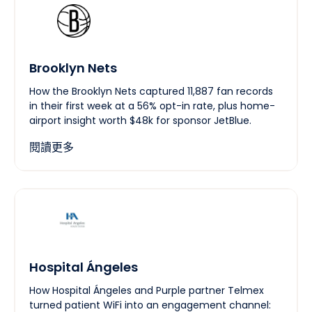
Brooklyn Nets
How the Brooklyn Nets captured 11,887 fan records
in their first week at a 56% opt-in rate, plus home-
airport insight worth $48k for sponsor JetBlue.
閱讀更多
Hospital Ángeles
How Hospital Ángeles and Purple partner Telmex
turned patient WiFi into an engagement channel: