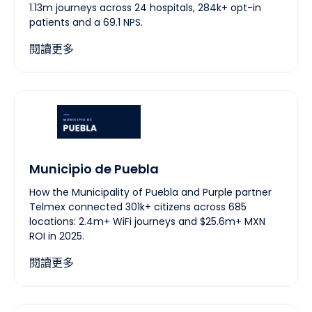
1.13m journeys across 24 hospitals, 284k+ opt-in
patients and a 69.1 NPS.
閱讀更多
Municipio de Puebla
How the Municipality of Puebla and Purple partner
Telmex connected 301k+ citizens across 685
locations: 2.4m+ WiFi journeys and $25.6m+ MXN
ROI in 2025.
閱讀更多