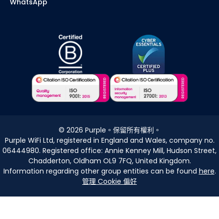
WhatsApp
©
2026
Purple。保留所有權利。
Purple WiFi Ltd, registered in England and Wales, company no.
06444980. Registered office: Annie Kenney Mill, Hudson Street,
Chadderton, Oldham OL9 7FQ, United Kingdom.
Information regarding other group entities can be found
here
.
管理 Cookie 偏好