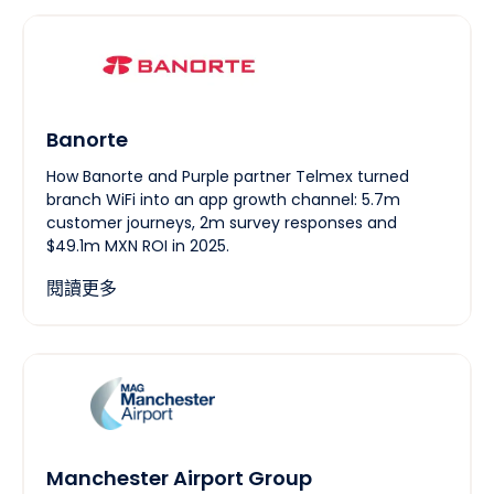
Banorte
How Banorte and Purple partner Telmex turned
branch WiFi into an app growth channel: 5.7m
customer journeys, 2m survey responses and
$49.1m MXN ROI in 2025.
閱讀更多
Manchester Airport Group