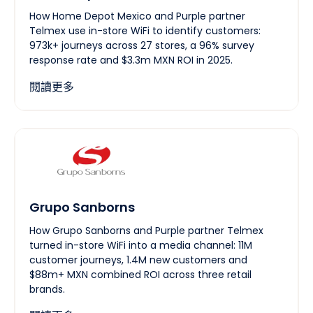
How Home Depot Mexico and Purple partner
Telmex use in-store WiFi to identify customers:
973k+ journeys across 27 stores, a 96% survey
response rate and $3.3m MXN ROI in 2025.
閱讀更多
Grupo Sanborns
How Grupo Sanborns and Purple partner Telmex
turned in-store WiFi into a media channel: 11M
customer journeys, 1.4M new customers and
$88m+ MXN combined ROI across three retail
brands.