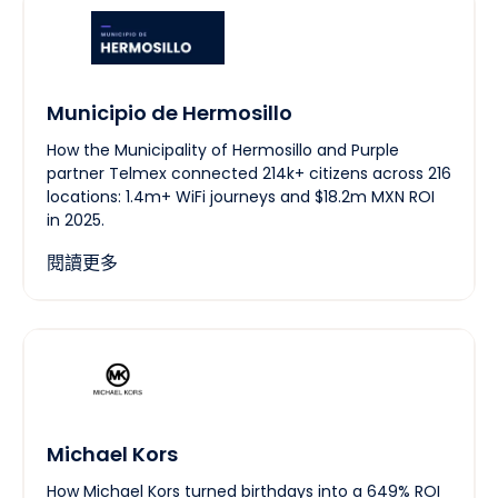
Municipio de Hermosillo
How the Municipality of Hermosillo and Purple
partner Telmex connected 214k+ citizens across 216
locations: 1.4m+ WiFi journeys and $18.2m MXN ROI
in 2025.
閱讀更多
Michael Kors
How Michael Kors turned birthdays into a 649% ROI