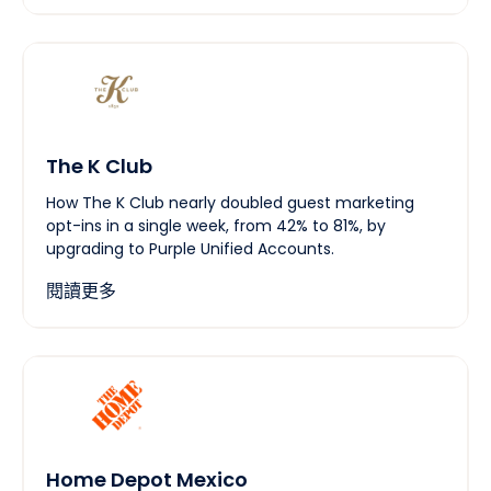
The K Club
How The K Club nearly doubled guest marketing
opt-ins in a single week, from 42% to 81%, by
upgrading to Purple Unified Accounts.
閱讀更多
Home Depot Mexico