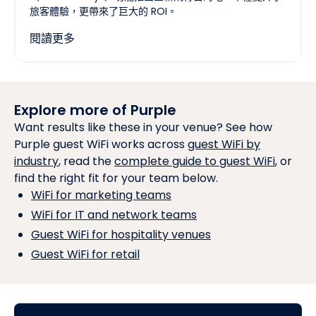
旅客體驗，更帶來了巨大的 ROI。
閱讀更多
Explore more of Purple
Want results like these in your venue? See how
Purple guest WiFi works across
guest WiFi by
industry
, read the
complete guide to guest WiFi
, or
find the right fit for your team below.
WiFi for marketing teams
WiFi for IT and network teams
Guest WiFi for hospitality venues
Guest WiFi for retail