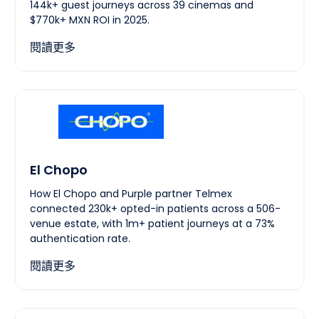
144k+ guest journeys across 39 cinemas and
$770k+ MXN ROI in 2025.
閱讀更多
El Chopo
How El Chopo and Purple partner Telmex
connected 230k+ opted-in patients across a 506-
venue estate, with 1m+ patient journeys at a 73%
authentication rate.
閱讀更多