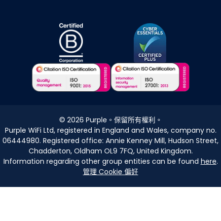
©
2026
Purple。保留所有權利。
Purple WiFi Ltd, registered in England and Wales, company no.
06444980. Registered office: Annie Kenney Mill, Hudson Street,
Chadderton, Oldham OL9 7FQ, United Kingdom.
Information regarding other group entities can be found
here
.
管理 Cookie 偏好