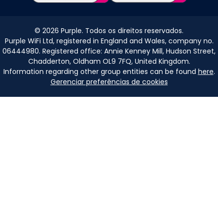
©
2026
Purple. Todos os direitos reservados.
Purple WiFi Ltd, registered in England and Wales, company no.
06444980. Registered office: Annie Kenney Mill, Hudson Street,
Chadderton, Oldham OL9 7FQ, United Kingdom.
Information regarding other group entities can be found
here
.
Gerenciar preferências de cookies