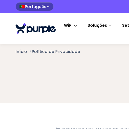
Português
🇵🇹
WiFi
Soluções
Se
Início
>
Política de Privacidade