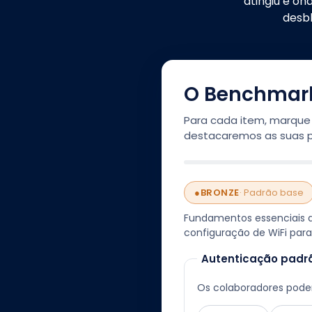
atingiu e o
desbl
O Benchmark
Para cada item, marque T
destacaremos as suas pr
●
BRONZE
·
Padrão base
Fundamentos essenciais d
configuração de WiFi para
Autenticação padr
Os colaboradores podem