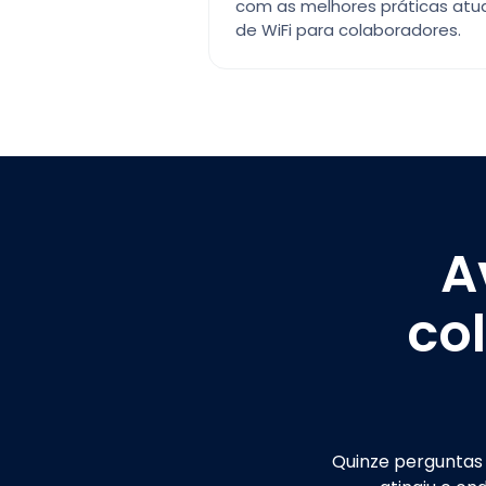
com as melhores práticas atu
de WiFi para colaboradores.
A
co
Quinze perguntas 