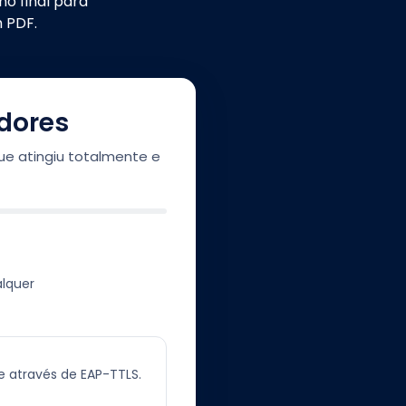
o final para
m PDF.
dores
que atingiu totalmente e
lquer
e através de EAP-TTLS.