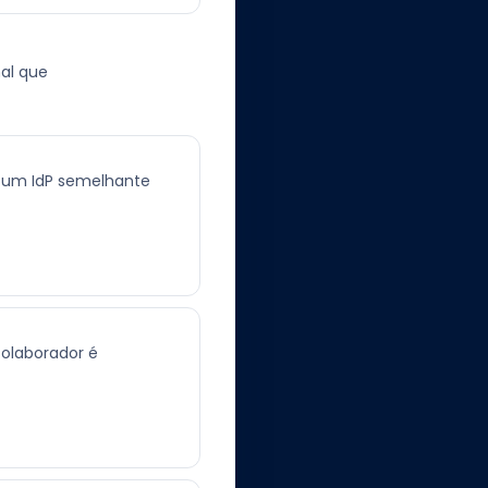
nal que
u um IdP semelhante
olaborador é