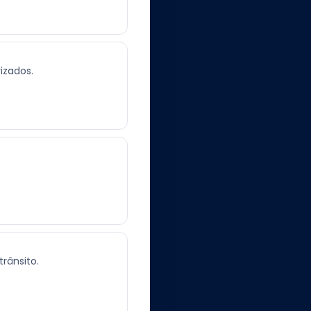
izados.
rânsito.