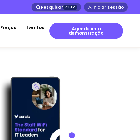
Pesquisar
Iniciar sessão
Ctrl
K
Preços
Eventos
Agende uma
demonstração