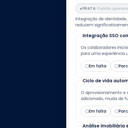
●
PRATA
·
Padrão operaci
Integração de identidade, 
reduzem significativament
Integração SSO com
Os colaboradores inici
para uma experiência u
Em falta
Parc
Ciclo de vida autom
O aprovisionamento e
adicionado, muda de f
Em falta
Parc
Análise imobiliária