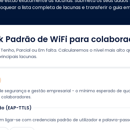
nde estão exatamente as lacunas. Submeta os seus dados n
oquear a lista completa de lacunas e transferir o guia e
 Padrão de WiFi para colabora
enho, Parcial ou Em falta. Calcularemos o nível mais alto 
incipais lacunas.
e segurança e gestão empresarial - o mínimo esperado de qua
 colaboradores.
ão (EAP-TTLS)
 ligar-se com credenciais padrão de utilizador e palavra-pass