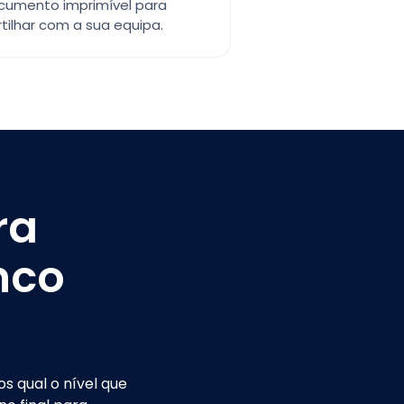
cumento imprimível para
tilhar com a sua equipa.
ra
nco
s qual o nível que