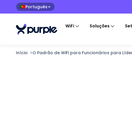
Português
🇵🇹
WiFi
Soluções
Se
Início
>
O Padrão de WiFi para Funcionários para Líder
O Padrão de WiF
Funcionários pa
Líderes de TI
Compare a sua configuração atual de WiFi p
e identifique o caminho mais rápido para u
forte e segura.