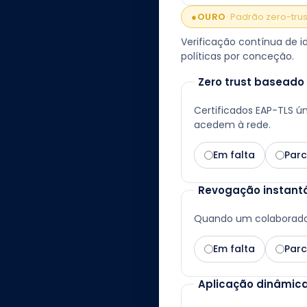
●
OURO
·
Padrão zero-trus
Verificação contínua de 
políticas por conceção.
Zero trust baseado
Certificados EAP-TLS ún
acedem à rede.
Em falta
Parc
Revogação instant
Quando um colaborador 
Em falta
Parc
Aplicação dinâmica