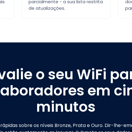
ais
parcialmente - a sua lista restrita
do
de atualizações.
par
valie o seu WiFi pa
laboradores em ci
minutos
rápidas sobre os níveis Bronze, Prata e Ouro. Dir-lhe-emo