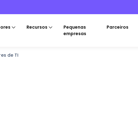
tores
Recursos
Pequenas
Parceiros
empresas
es de TI
i para
ra
ara funcionários
ma rede mais