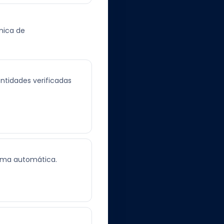
mica de
entidades verificadas
orma automática.