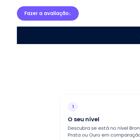
Fazer a avaliação
↓
Demora 5 minutos · Sem necessidade de registo para ver o 
1
O seu nível
Descubra se está no nível Bron
Prata ou Ouro em comparaçã