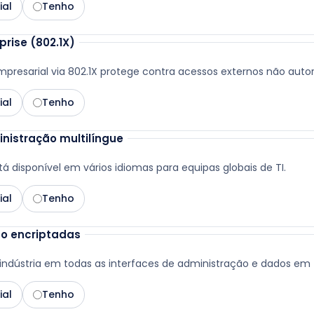
ial
Tenho
rise (802.1X)
mpresarial via 802.1X protege contra acessos externos não autor
ial
Tenho
nistração multilíngue
á disponível em vários idiomas para equipas globais de TI.
ial
Tenho
ão encriptadas
indústria em todas as interfaces de administração e dados em t
ial
Tenho