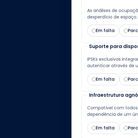
As análises de ocupaçã
desperdício de espaço.
Em falta
Parc
Suporte para dispos
iPSKs exclusivas integ
autenticar através de 
Em falta
Parc
Infraestrutura agnó
Compatível com todos os
dependência de um úni
Em falta
Parc