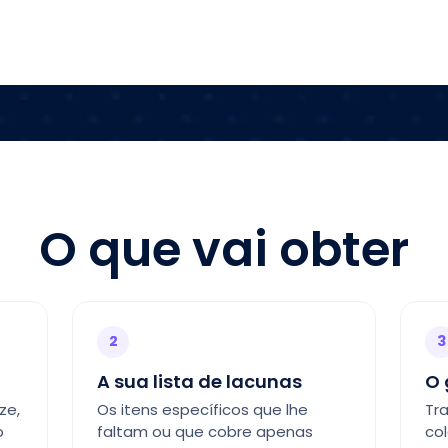
seu nível
O que vai obter
2
3
A sua lista de lacunas
O 
ze,
Os itens específicos que lhe
Tra
o
faltam ou que cobre apenas
co