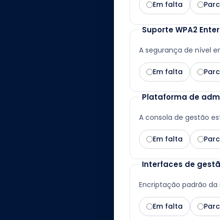
Em falta
Parc
Suporte WPA2 Enterp
A segurança de nível e
Em falta
Parc
Plataforma de admi
A consola de gestão est
Em falta
Parc
Interfaces de gest
Encriptação padrão da 
Em falta
Parc