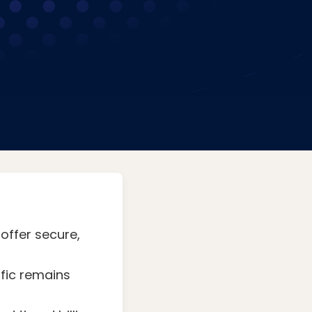
offer secure,
fic remains