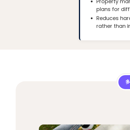
Property man
plans for dif
Reduces hard
rather than in
多