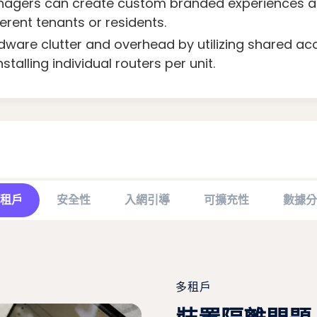
agers can create custom branded experiences and
ferent tenants or residents.
ware clutter and overhead by utilizing shared ac
stalling individual routers per unit.
租戶
安全性
入網引導
可擴充性
數據分
多租戶