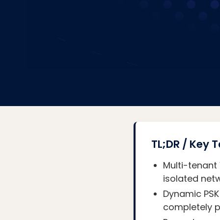
TL;DR / Key
Multi-tenant
isolated netw
Dynamic PSK 
completely pr