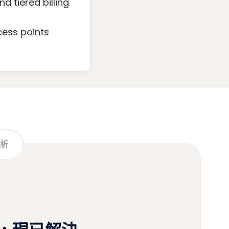
 tiered billing
cess points
析