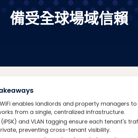
備受全球場域信賴
 Takeaways
 WiFi enables landlords and property managers to 
orks from a single, centralized infrastructure.
(iPSK) and VLAN tagging ensure each tenant's traf
ivate, preventing cross-tenant visibility.