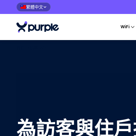
繁體中文
🇹🇼
WiFi
首頁
>
訪客 WiFi
為訪客與住戶