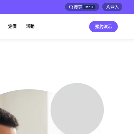
搜尋
登入
Ctrl
K
定價
活動
預約演示