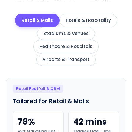
Retail & Malls
Hotels & Hospitality
Stadiums & Venues
Healthcare & Hospitals
Airports & Transport
Retail Footfall & CRM
Tailored for
Retail & Malls
78%
42 mins
Avg. Marketing Opt-
Tracked Dwell Time