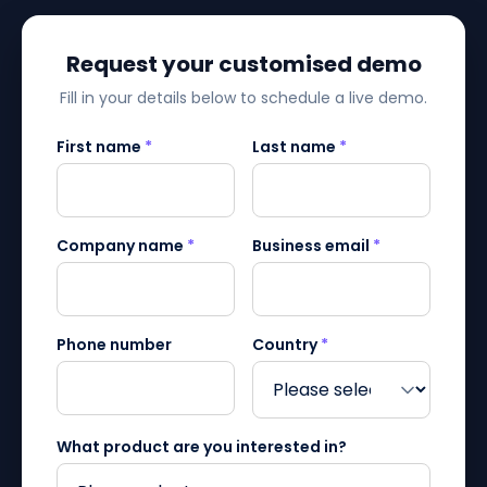
Request your customised demo
Fill in your details below to schedule a live demo.
First name
*
Last name
*
Company name
*
Business email
*
Phone number
Country
*
What product are you interested in?