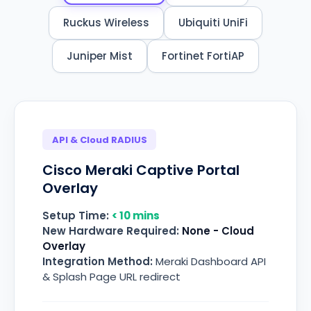
Ruckus Wireless
Ubiquiti UniFi
Juniper Mist
Fortinet FortiAP
API & Cloud RADIUS
Cisco Meraki
Captive Portal
Overlay
Setup Time:
< 10 mins
New Hardware Required:
None - Cloud
Overlay
Integration Method:
Meraki Dashboard API
& Splash Page URL redirect