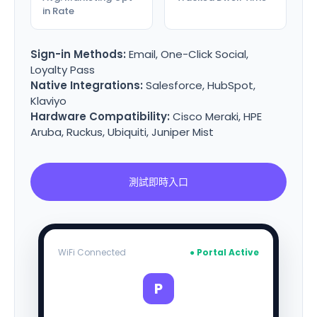
in Rate
Sign-in Methods:
Email, One-Click Social,
Loyalty Pass
Native Integrations:
Salesforce, HubSpot,
Klaviyo
Hardware Compatibility:
Cisco Meraki, HPE
Aruba, Ruckus, Ubiquiti, Juniper Mist
測試即時入口
WiFi Connected
● Portal Active
P