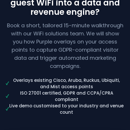
guest WiFi into a data and
revenue engine?
Book a short, tailored 15-minute walkthrough
with our WiFi solutions team. We will show
you how Purple overlays on your access
points to capture GDPR-compliant visitor
data and trigger automated marketing
campaigns.
Overlays existing Cisco, Aruba, Ruckus, Ubiquiti,
✓
and Mist access points
ISO 27001 certified, GDPR and CCPA/CPRA
✓
compliant
Live demo customised to your industry and venue
✓
count