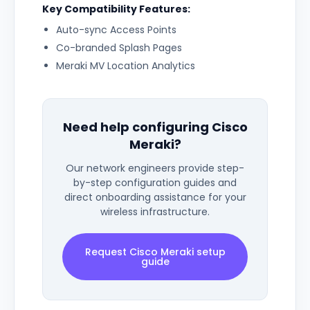
Key Compatibility Features:
Auto-sync Access Points
Co-branded Splash Pages
Meraki MV Location Analytics
Need help configuring
Cisco
Meraki
?
Our network engineers provide step-
by-step configuration guides and
direct onboarding assistance for your
wireless infrastructure.
Request
Cisco Meraki
setup
guide