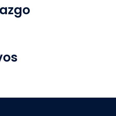
razgo
vos