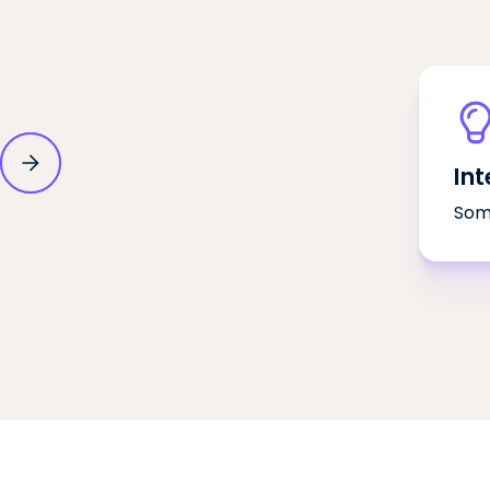
In
Som