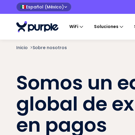
Español (México)
🇲🇽
WiFi
Soluciones
Inicio
>
Sobre nosotros
Somos un e
global de e
en pagos