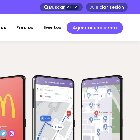
Buscar
Iniciar sesión
Ctrl
K
ios
Precios
Eventos
Agendar una demo