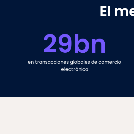
El m
29
bn
en transacciones globales de comercio
electrónico