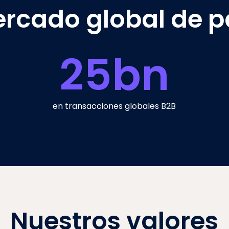
ercado global de 
25
bn
en transacciones globales B2B
Nuestros valores