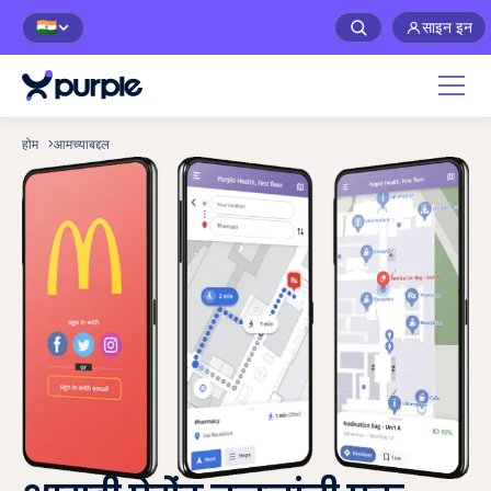
साइन इन
🇮🇳
होम
>
आमच्याबद्दल