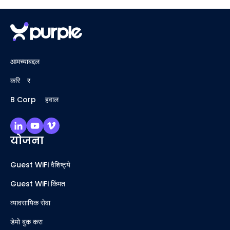
आमच्याबद्दल
करिअर
B Corp अहवाल
योजना
Guest WiFi वैशिष्ट्ये
Guest WiFi किंमत
व्यावसायिक सेवा
डेमो बुक करा