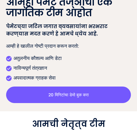
आम्ही पेमेंट तज्ञांची एक
जागतिक टीम आहोत
पेमेंटच्या जटिल जगात व्यवसायांना भरभराट
करण्यास मदत करणे हे आमचे ध्येय आहे.
आम्ही हे खालील गोष्टी प्रदान करून करतो:
अतुलनीय कौशल्य आणि डेटा
नाविन्यपूर्ण तंत्रज्ञान
अपवादात्मक ग्राहक सेवा
२० मिनिटांचा डेमो बुक करा
आमची नेतृत्व टीम