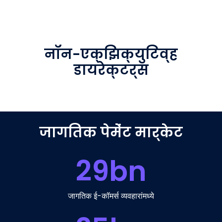
नॉन-एक्झिक्युटिव्ह
डायरेक्टर्स
जागतिक पेमेंट मार्केट
29
bn
जागतिक ई-कॉमर्स व्यवहारांमध्ये