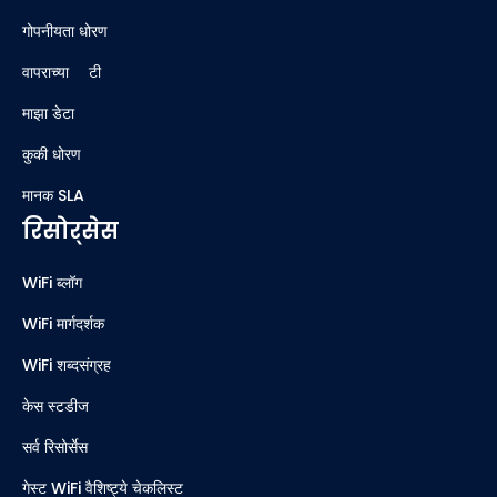
गोपनीयता धोरण
वापराच्या अटी
माझा डेटा
कुकी धोरण
मानक SLA
रिसोर्सेस
WiFi ब्लॉग
WiFi मार्गदर्शक
WiFi शब्दसंग्रह
केस स्टडीज
सर्व रिसोर्सेस
गेस्ट WiFi वैशिष्ट्ये चेकलिस्ट