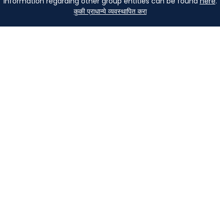
Information regarding other group entities can be found
here
.
कुकी प्राधान्ये व्यवस्थापित करा