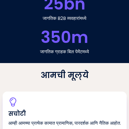
25
bn
जागतिक B2B व्यवहारांमध्ये
350
m
जागतिक ग्राहक बिल पेमेंटमध्ये
आमची मूल्ये
सचोटी
आम्ही आमच्या प्रत्येक कामात प्रामाणिक, पारदर्शक आणि नैतिक आहोत.