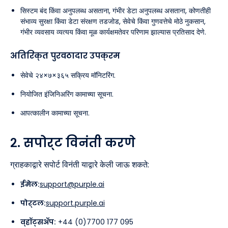
सिस्टम बंद किंवा अनुपलब्ध असताना, गंभीर डेटा अनुपलब्ध असताना, कोणतीही
संभाव्य सुरक्षा किंवा डेटा संरक्षण तडजोड, सेवेचे किंवा गुणवत्तेचे मोठे नुकसान,
गंभीर व्यवसाय व्यत्यय किंवा मूळ कार्यक्षमतेवर परिणाम झाल्यास प्रतिसाद देणे.
अतिरिक्त पुरवठादार उपक्रम
सेवेचे २४×७×३६५ सक्रिय मॉनिटरिंग.
नियोजित इंजिनिअरिंग कामाच्या सूचना.
आपत्कालीन कामाच्या सूचना.
२. सपोर्ट विनंती करणे
ग्राहकाद्वारे सपोर्ट विनंती याद्वारे केली जाऊ शकते:
ईमेल:
support@purple.ai
पोर्टल:
support.purple.ai
व्हॉट्सॲप:
+44 (0)7700 177 095