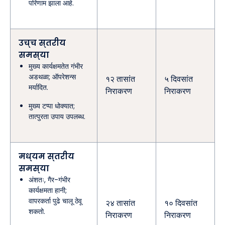
परिणाम झाला आहे.
उच्च स्तरीय
समस्या
मुख्य कार्यक्षमतेत गंभीर
अडथळा; ऑपरेशन्स
१२ तासांत
५ दिवसांत
मर्यादित.
निराकरण
निराकरण
मुख्य टप्पा धोक्यात;
तात्पुरता उपाय उपलब्ध.
मध्यम स्तरीय
समस्या
अंशतः, गैर-गंभीर
कार्यक्षमता हानी;
वापरकर्ता पुढे चालू ठेवू
२४ तासांत
१० दिवसांत
शकतो.
निराकरण
निराकरण