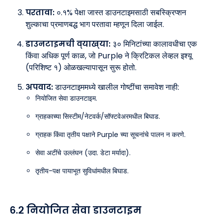
परतावा:
०.१% पेक्षा जास्त डाउनटाइमसाठी सबस्क्रिप्शन
शुल्काचा प्रमाणबद्ध भाग परतावा म्हणून दिला जाईल.
डाउनटाइमची व्याख्या:
३० मिनिटांच्या कालावधीचा एक
किंवा अधिक पूर्ण काळ, जो Purple ने क्रिटिकल लेव्हल इश्यू
(परिशिष्ट १) ओळखल्यापासून सुरू होतो.
अपवाद:
डाउनटाइममध्ये खालील गोष्टींचा समावेश नाही:
नियोजित सेवा डाउनटाइम.
ग्राहकाच्या सिस्टीम/नेटवर्क/सॉफ्टवेअरमधील बिघाड.
ग्राहक किंवा तृतीय पक्षाने Purple च्या सूचनांचे पालन न करणे.
सेवा अटींचे उल्लंघन (उदा. डेटा मर्यादा).
तृतीय-पक्ष पायाभूत सुविधांमधील बिघाड.
६.२ नियोजित सेवा डाउनटाइम