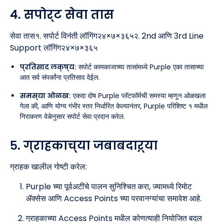
४. सपोर्ट सेवा तास
सेवा तास१. सपोर्ट विनंती लॉगिंग२४×७×३६५२. 2nd आणि 3rd Line
Support लॉगिंग२४×७×३६५
प्रतिसाद लक्ष्य:
सपोर्ट कामकाजाच्या तासांमध्ये Purple एका तासाच्या
आत सर्व संपर्कांना प्रतिसाद देईल.
समस्या ओळख:
एकदा दोष Purple प्लॅटफॉर्मची समस्या म्हणून ओळखला
गेला की, आणि योग्य गंभीर स्तर निर्धारित केल्यानंतर, Purple परिशिष्ट १ मधील
निराकरण वेळेनुसार सपोर्ट सेवा प्रदान करेल.
५. ग्राहकाच्या जबाबदाऱ्या
ग्राहक खालील गोष्टी करेल:
Purple च्या पूर्वअटींचे पालन सुनिश्चित करा, ज्यामध्ये रिमोट
ॲक्सेस आणि Access Points च्या परवानग्यांचा समावेश आहे.
ग्राहकाच्या Access Points मधील कोणत्याही नियोजित बदल