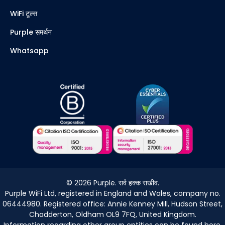
WiFi टूल्स
Purple समर्थन
Whatsapp
©
2026
Purple. सर्व हक्क राखीव.
Purple WiFi Ltd, registered in England and Wales, company no.
06444980. Registered office: Annie Kenney Mill, Hudson Street,
Chadderton, Oldham OL9 7FQ, United Kingdom.
Information regarding other group entities can be found
here
.