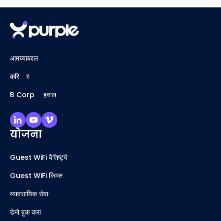
आमच्याबद्दल
करिअर
B Corp अहवाल
योजना
Guest WiFi वैशिष्ट्ये
Guest WiFi किंमत
व्यावसायिक सेवा
डेमो बुक करा