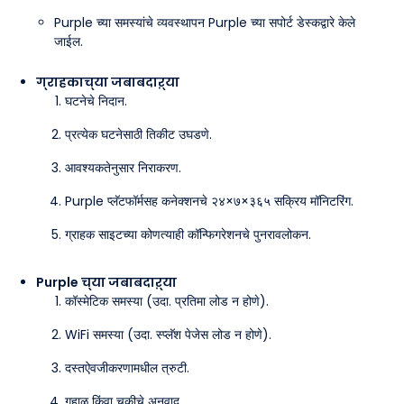
Purple च्या समस्यांचे व्यवस्थापन Purple च्या सपोर्ट डेस्कद्वारे केले
जाईल.
ग्राहकाच्या जबाबदाऱ्या
घटनेचे निदान.
प्रत्येक घटनेसाठी तिकीट उघडणे.
आवश्यकतेनुसार निराकरण.
Purple प्लॅटफॉर्मसह कनेक्शनचे २४×७×३६५ सक्रिय मॉनिटरिंग.
ग्राहक साइटच्या कोणत्याही कॉन्फिगरेशनचे पुनरावलोकन.
Purple च्या जबाबदाऱ्या
कॉस्मेटिक समस्या (उदा. प्रतिमा लोड न होणे).
WiFi समस्या (उदा. स्प्लॅश पेजेस लोड न होणे).
दस्तऐवजीकरणामधील त्रुटी.
गहाळ किंवा चुकीचे अनुवाद.