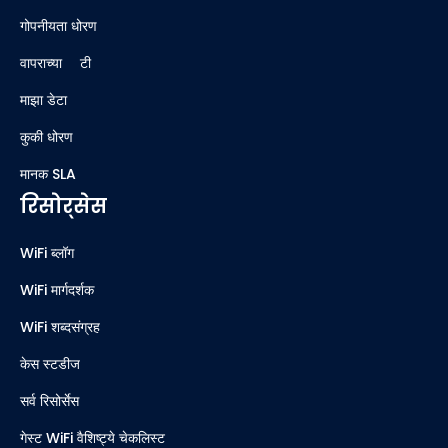
गोपनीयता धोरण
वापराच्या अटी
माझा डेटा
कुकी धोरण
मानक SLA
रिसोर्सेस
WiFi ब्लॉग
WiFi मार्गदर्शक
WiFi शब्दसंग्रह
केस स्टडीज
सर्व रिसोर्सेस
गेस्ट WiFi वैशिष्ट्ये चेकलिस्ट