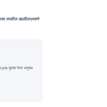
ी याचा तपशील खालीलप्रमाणे
urple तुमचा गेस्ट अनुभव