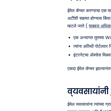
ईमेल कॅप्चर करण्याचा एक मार्
अटींशी सहमत होण्यास किंवा
म्हटले जाते (
याबद्दल अधिक 
एक अभ्यागत तुमच्या WiF
त्यांना अतिथी पोर्टलवर र
इंटरनेटचा ॲक्सेस मिळवण्
एकदा ईमेल कॅप्चर झाल्यानं
व्यवसायांनी
ईमेल व्यवसायांना त्यांच्या 