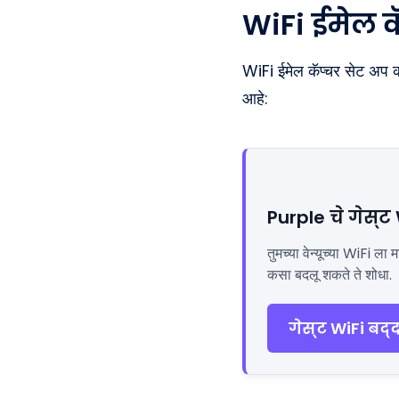
WiFi ईमेल क
WiFi ईमेल कॅप्चर सेट अप कर
आहे:
Purple चे गेस्ट
तुमच्या वेन्यूच्या WiFi 
कसा बदलू शकते ते शोधा.
गेस्ट WiFi बद्