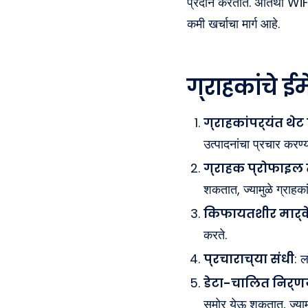
प्रदान करतात. अतिथी WiFi द्
कमी खर्चाचा मार्ग आहे.
ग्राहकांचे ई
ग्राहकांपर्यंत थेट
उत्पादनांचा प्रचार करण्
ग्राहक प्रोफाइल
शकतात, ज्यामुळे ग्राहका
किफायतशीर मार्क
करते.
प्रचाराच्या संधी
: ल
डेटा-चालित निर्णय
समोर येऊ शकतात, ज्याम