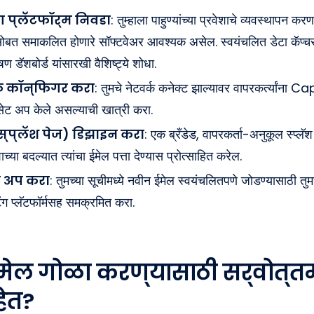
ग प्लॅटफॉर्म निवडा
: तुम्हाला पाहुण्यांच्या प्रवेशाचे व्यवस्थापन क
सोबत समाकलित होणारे सॉफ्टवेअर आवश्यक असेल. स्वयंचलित डेटा कॅप्चर,
षण डॅशबोर्ड यांसारखी वैशिष्ट्ये शोधा.
्क कॉन्फिगर करा
: तुमचे नेटवर्क कनेक्ट झाल्यावर वापरकर्त्यांना
सेट अप केले असल्याची खात्री करा.
स्प्लॅश पेज) डिझाइन करा
: एक ब्रँडेड, वापरकर्ता-अनुकूल स्प्लॅ
च्या बदल्यात त्यांचा ईमेल पत्ता देण्यास प्रोत्साहित करेल.
ट अप करा
: तुमच्या सूचीमध्ये नवीन ईमेल स्वयंचलितपणे जोडण्यासाठी तुमच
िंग प्लॅटफॉर्मसह समक्रमित करा.
 ईमेल गोळा करण्यासाठी सर्वोत्त
ेत?