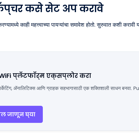
ॅप्चर कसे सेट अप करावे
ण्यामध्ये काही महत्त्वाच्या पायऱ्यांचा समावेश होतो. सुरुवात कशी कराव
 WiFi प्लॅटफॉर्म एक्सप्लोर करा
ला मार्केटिंग, ॲनालिटिक्स आणि ग्राहक सहभागासाठी एक शक्तिशाली साधन बनवा. P
दल जाणून घ्या