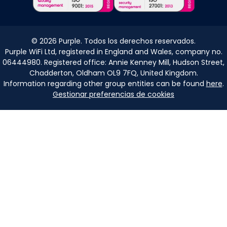
©
2026
Purple. Todos los derechos reservados.
Purple WiFi Ltd, registered in England and Wales, company no.
06444980. Registered office: Annie Kenney Mill, Hudson Street,
Chadderton, Oldham OL9 7FQ, United Kingdom.
Information regarding other group entities can be found
here
.
Gestionar preferencias de cookies