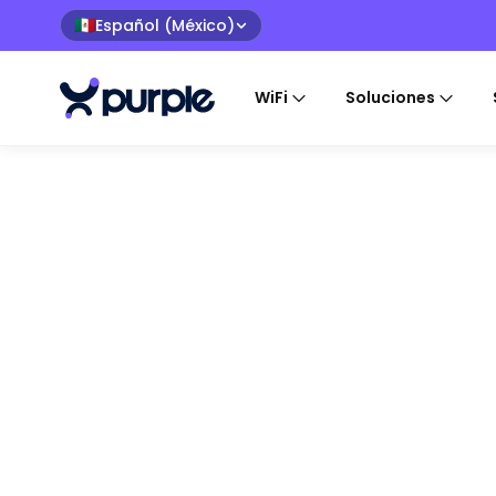
Español (México)
🇲🇽
WiFi
Soluciones
WiFi 
O