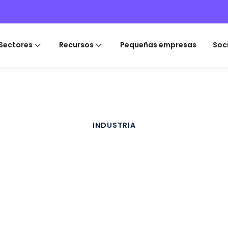
Sectores
Recursos
Pequeñas empresas
Soc
INDUSTRIA
para invitado
ficina/Empre