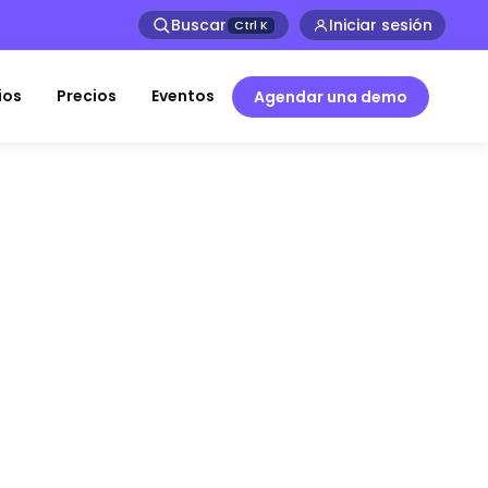
Buscar
Iniciar sesión
Ctrl
K
ios
Precios
Eventos
Agendar una demo
s para
sa