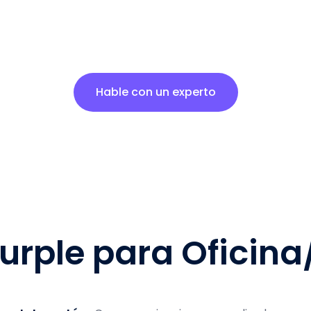
 experiencia de los invitados en sus es
de oficina/empresa con Purple WiFi.
Hable con un experto
Purple para Oficin