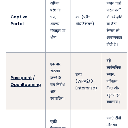
अधिक
स्थान जहां
परेशानी
सरल शर्तों
Captive
भरा,
कम (प्री-
की स्वीकृति
Portal
अक्सर
ऑथेंटिकेशन)
या डेटा
मोबाइल पर
कैप्चर की
धीमा।
आवश्यकता
होती है।
बड़े
एक बार
सार्वजनिक
सेटअप
उच्च
स्थान,
Passpoint
/
करने के
(WPA2/3-
परिवहन
OpenRoaming
बाद निर्बाध
Enterprise)
केंद्र और
और
बहु-साइट
स्वचालित।
व्यवसाय।
स्मार्ट टीवी
प्रति
और गेम