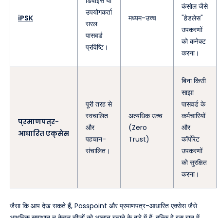
डिवाइस या
कंसोल जैसे
उपयोगकर्ता
iPSK
मध्यम-उच्च
"हेडलेस"
सरल
उपकरणों
पासवर्ड
को कनेक्ट
प्रविष्टि।
करना।
बिना किसी
साझा
पूरी तरह से
पासवर्ड के
स्वचालित
अत्यधिक उच्च
कर्मचारियों
प्रमाणपत्र-
और
(Zero
और
आधारित एक्सेस
पहचान-
Trust)
कॉर्पोरेट
संचालित।
उपकरणों
को सुरक्षित
करना।
जैसा कि आप देख सकते हैं, Passpoint और प्रमाणपत्र-आधारित एक्सेस जैसे
आधुनिक समाधान न केवल चीजों को आसान बनाने के बारे में हैं; बल्कि वे इस बात में