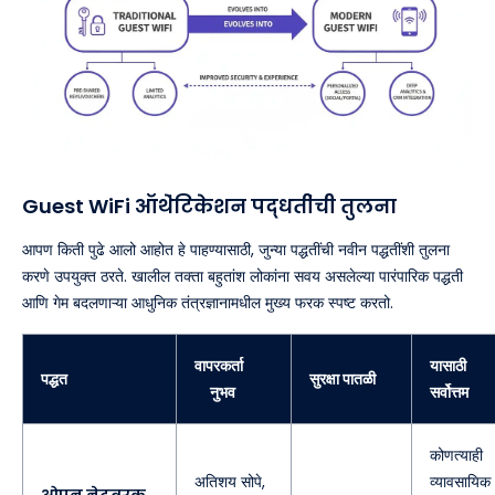
Guest WiFi ऑथेंटिकेशन पद्धतींची तुलना
आपण किती पुढे आलो आहोत हे पाहण्यासाठी, जुन्या पद्धतींची नवीन पद्धतींशी तुलना
करणे उपयुक्त ठरते. खालील तक्ता बहुतांश लोकांना सवय असलेल्या पारंपारिक पद्धती
आणि गेम बदलणाऱ्या आधुनिक तंत्रज्ञानामधील मुख्य फरक स्पष्ट करतो.
वापरकर्ता
यासाठी
पद्धत
सुरक्षा पातळी
अनुभव
सर्वोत्तम
कोणत्याही
अतिशय सोपे,
व्यावसायिक
ओपन नेटवर्क