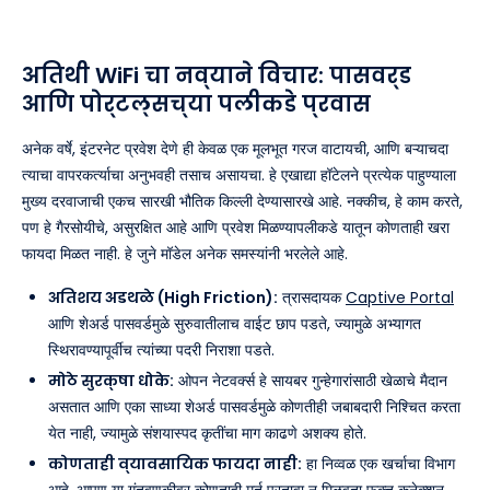
अतिथी WiFi चा नव्याने विचार: पासवर्ड
आणि पोर्टल्सच्या पलीकडे प्रवास
अनेक वर्षे, इंटरनेट प्रवेश देणे ही केवळ एक मूलभूत गरज वाटायची, आणि बऱ्याचदा
त्याचा वापरकर्त्याचा अनुभवही तसाच असायचा. हे एखाद्या हॉटेलने प्रत्येक पाहुण्याला
मुख्य दरवाजाची एकच सारखी भौतिक किल्ली देण्यासारखे आहे. नक्कीच, हे काम करते,
पण हे गैरसोयीचे, असुरक्षित आहे आणि प्रवेश मिळण्यापलीकडे यातून कोणताही खरा
फायदा मिळत नाही. हे जुने मॉडेल अनेक समस्यांनी भरलेले आहे.
अतिशय अडथळे (High Friction):
त्रासदायक
Captive Portal
आणि शेअर्ड पासवर्डमुळे सुरुवातीलाच वाईट छाप पडते, ज्यामुळे अभ्यागत
स्थिरावण्यापूर्वीच त्यांच्या पदरी निराशा पडते.
मोठे सुरक्षा धोके:
ओपन नेटवर्क्स हे सायबर गुन्हेगारांसाठी खेळाचे मैदान
असतात आणि एका साध्या शेअर्ड पासवर्डमुळे कोणतीही जबाबदारी निश्चित करता
येत नाही, ज्यामुळे संशयास्पद कृतींचा माग काढणे अशक्य होते.
कोणताही व्यावसायिक फायदा नाही:
हा निव्वळ एक खर्चाचा विभाग
आहे. आपण या गुंतवणुकीवर कोणताही मूर्त परतावा न मिळवता फक्त कनेक्शन