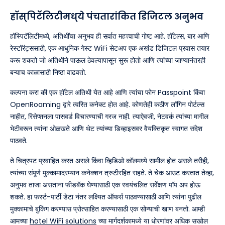
हॉस्पिटॅलिटीमध्ये पंचतारांकित डिजिटल अनुभव
हॉस्पिटॅलिटीमध्ये, अतिथींचा अनुभव ही सर्वात महत्त्वाची गोष्ट आहे. हॉटेल्स, बार आणि
रेस्टॉरंट्ससाठी, एक आधुनिक गेस्ट WiFi सेटअप एक अखंड डिजिटल प्रवास तयार
करू शकतो जो अतिथीने पाऊल ठेवल्यापासून सुरू होतो आणि त्यांच्या जाण्यानंतरही
बऱ्याच काळासाठी निष्ठा वाढवतो.
कल्पना करा की एक हॉटेल अतिथी येत आहे आणि त्यांचा फोन Passpoint किंवा
OpenRoaming द्वारे त्वरित कनेक्ट होत आहे. कोणतेही कठीण लॉगिन पोर्टल्स
नाहीत, रिसेप्शनला पासवर्ड विचारण्याची गरज नाही. त्याऐवजी, नेटवर्क त्यांच्या मागील
भेटीवरून त्यांना ओळखते आणि थेट त्यांच्या डिव्हाइसवर वैयक्तिकृत स्वागत संदेश
पाठवते.
ते चित्रपट प्रवाहित करत असले किंवा व्हिडिओ कॉलमध्ये सामील होत असले तरीही,
त्यांच्या संपूर्ण मुक्कामादरम्यान कनेक्शन त्रुटीरहित राहते. ते चेक आउट करतात तेव्हा,
अनुभव ताजा असताना फीडबॅक घेण्यासाठी एक स्वयंचलित सर्वेक्षण पॉप अप होऊ
शकते. हा फर्स्ट-पार्टी डेटा नंतर लक्ष्यित ऑफर्स पाठवण्यासाठी आणि त्यांना पुढील
मुक्कामाचे बुकिंग करण्यास प्रोत्साहित करण्यासाठी एक सोन्याची खाण बनतो. आम्ही
आमच्या
hotel WiFi solutions
च्या मार्गदर्शकामध्ये या धोरणांवर अधिक सखोल