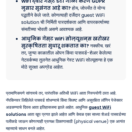
WiFi द्वारे गेस्ट डेटा गोळा करणे GDPR
नुसार सुसंगत आहे का?
होय, जोपर्यंत ते योग्य
पद्धतीने केले जाते. कोणत्याही दर्जेदार guest WiFi
solution ची निर्मिती पारदर्शकता आणि वापरकर्त्याच्या
संमतीच्या भोवती असणे आवश्यक आहे.
आधुनिक गेस्ट WiFi सोल्यूशन्स खरोखर
सुरक्षितता सुधारू शकतात का?
नक्कीच. खरं
तर, जुन्या काळातील ओपन किंवा पासवर्ड-शेअर केलेल्या
नेटवर्कच्या तुलनेत आधुनिक गेस्ट WiFi सोल्यूशन्स हे एक
मोठे सुरक्षा अपग्रेड आहेत.
प्रामाणिकपणे सांगायचे तर, पारंपारिक अतिथी WiFi आता निरुपयोगी ठरत आहे.
नॅपकिनवर लिहिलेले पासवर्ड शोधण्याचे किंवा क्लिष्ट आणि असुरक्षित लॉगिन पेजेसवर
अडकण्याचे दिवस आता इतिहासजमा झाले आहेत. आधुनिक
guest WiFi
solutions
आता खूप प्रगत झाले आहेत आणि केवळ एका साध्या शेअर्ड पासवर्डच्या
पलीकडे जाऊन कोणत्याही प्रत्यक्ष ठिकाणासाठी (physical venue) एक अत्यंत
महत्त्वाचे साधन बनले आहेत.