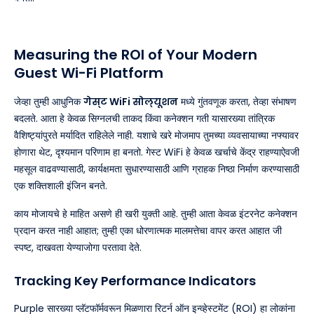
Measuring the ROI of Your Modern
Guest Wi-Fi Platform
जेव्हा तुम्ही आधुनिक
गेस्ट WiFi सोल्यूशन
मध्ये गुंतवणूक करता, तेव्हा संभाषण
बदलते. आता हे केवळ सिग्नलची ताकद किंवा कनेक्शन गती यासारख्या तांत्रिक
वैशिष्ट्यांपुरते मर्यादित राहिलेले नाही. यशाचे खरे मोजमाप तुमच्या व्यवसायाच्या नफ्यावर
होणारा थेट, दृश्यमान परिणाम हा बनतो. गेस्ट WiFi हे केवळ खर्चाचे केंद्र राहण्याऐवजी
महसूल वाढवण्यासाठी, कार्यक्षमता सुधारण्यासाठी आणि ग्राहक निष्ठा निर्माण करण्यासाठी
एक शक्तिशाली इंजिन बनते.
काय मोजायचे हे माहित असणे ही खरी युक्ती आहे. तुम्ही आता केवळ इंटरनेट कनेक्शन
प्रदान करत नाही आहात; तुम्ही एका धोरणात्मक मालमत्तेचा वापर करत आहात जी
स्पष्ट, दाखवता येण्याजोगा परतावा देते.
Tracking Key Performance Indicators
Purple सारख्या प्लॅटफॉर्मवरून मिळणारा रिटर्न ऑन इन्व्हेस्टमेंट (ROI) हा लोकांना