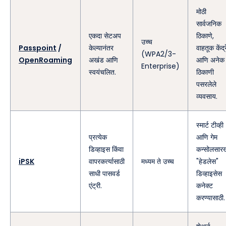
मोठी
सार्वजनिक
एकदा सेटअप
ठिकाणे,
उच्च
Passpoint
/
केल्यानंतर
वाहतूक केंद्र
(WPA2/3-
OpenRoaming
अखंड आणि
आणि अनेक
Enterprise)
स्वयंचलित.
ठिकाणी
पसरलेले
व्यवसाय.
स्मार्ट टीव्ही
प्रत्येक
आणि गेम
डिव्हाइस किंवा
कन्सोलसार
iPSK
वापरकर्त्यासाठी
मध्यम ते उच्च
"हेडलेस"
साधी पासवर्ड
डिव्हाइसेस
एंट्री.
कनेक्ट
करण्यासाठी.