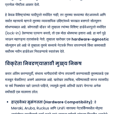
प्रत्येक गोष्टीला आकार देतो.
हे केवळ वैशिष्ट्यांच्या यादीपुरते मर्यादित नाही; तर तुमच्या सध्याच्या सेटअपमध्ये आणि
सर्वात महत्त्वाचे म्हणजे तुमच्या व्यावसायिक उद्दिष्टांमध्ये चपखल बसणारे सोल्यूशन
शोधण्याबद्दल आहे. कोणताही व्हेंडर जो तुम्हाला त्यांच्या विशिष्ट हार्डवेअरपुरते मर्यादित
(lock-in) ठेवण्याचा प्रयत्न करतो, तो एक मोठा धोक्याचा इशारा आहे. हा मार्ग पुढे
जाऊन महागड्या त्रासांकडे नेतो. तुम्हाला खरोखर एक
hardware-agnostic
सोल्यूशन हवे आहे जे तुम्हाला तुमचे सध्याचे नेटवर्क गियर वापरण्याचे किंवा कामासाठी
सर्वोत्तम नवीन हार्डवेअर निवडण्याचे स्वातंत्र्य देते.
विक्रेता निवडण्यासाठी मुख्य निकष
करार अंतिम करण्यापूर्वी, संभाव्य भागीदारांची योग्य तपासणी करण्यासाठी तुमच्याकडे एक
मजबूत चेकलिस्ट असणे आवश्यक आहे. खरोखर लवचिक, भविष्यासाठी सज्ज व्यासपीठ
या सर्व निकषांवर खरे उतरले पाहिजे, ज्यामुळे तुमचे अतिथी WiFi येणाऱ्या अनेक
वर्षांसाठी एक मालमत्ता ठरेल.
हार्डवेअर सुसंगतता (Hardware Compatibility):
हे
Meraki, Aruba, Ruckus आणि UniFi सारख्या नेटवर्किंगमधील मोठ्या