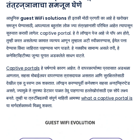
तंत्रज्ञानाचा समजून घेणे
आधुनिक
guest WiFi solutions
ही इतकी मोठी प्रगती का आहे हे खरोखर
समजून घेण्यासाठी, आपल्याला बहुतांश लोक ज्या तंत्रज्ञानाशी परिचित आहेत त्यापासून
सुरुवात करावी लागेल: captive portal. हे ते लॉगइन पेज आहे जे पॉप अप होते,
तुम्ही करत असलेल्या कामात व्यत्यय आणून तुम्हाला अटी स्वीकारण्यास, ईमेल पत्ता
देण्यास किंवा जाहिरात पाहण्यास भाग पाडते. हे नक्कीच सामान्य असले तरी, हे
कनेक्टिव्हिटीच्या जुन्या युगात अडकलेले साधन वाटते.
Captive portals
हे घर्षणाचे कारण आहेत. ते वापरकर्त्याच्या प्रवासात अडथळा
आणतात, सहसा मोबाईलवर वापरण्यास त्रासदायक असतात आणि सुरक्षिततेसाठी
देखील एक दुःस्वप्न ठरू शकतात. लॉगइन करण्यापूर्वी कनेक्शन सहसा अनएन्क्रिप्टेड
असते, ज्यामुळे ते तुमच्या डेटावर पाळत ठेवू पाहणाऱ्या हल्लेखोरांसाठी एक सोपे लक्ष्य
बनते. तुम्ही या त्रुटींबद्दलची संपूर्ण माहिती आमच्या
what a captive portal is
या मार्गदर्शकामध्ये मिळवू शकता.