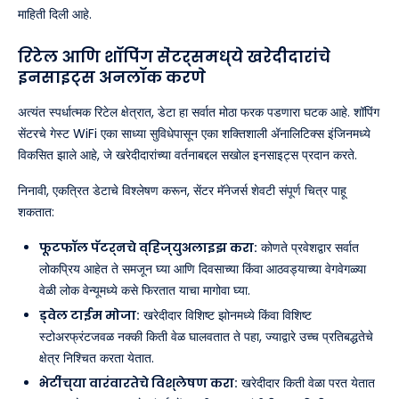
माहिती दिली आहे.
रिटेल आणि शॉपिंग सेंटर्समध्ये खरेदीदारांचे
इनसाइट्स अनलॉक करणे
अत्यंत स्पर्धात्मक रिटेल क्षेत्रात, डेटा हा सर्वात मोठा फरक पडणारा घटक आहे. शॉपिंग
सेंटरचे गेस्ट WiFi एका साध्या सुविधेपासून एका शक्तिशाली अ‍ॅनालिटिक्स इंजिनमध्ये
विकसित झाले आहे, जे खरेदीदारांच्या वर्तनाबद्दल सखोल इनसाइट्स प्रदान करते.
निनावी, एकत्रित डेटाचे विश्लेषण करून, सेंटर मॅनेजर्स शेवटी संपूर्ण चित्र पाहू
शकतात:
फूटफॉल पॅटर्नचे व्हिज्युअलाइझ करा:
कोणते प्रवेशद्वार सर्वात
लोकप्रिय आहेत ते समजून घ्या आणि दिवसाच्या किंवा आठवड्याच्या वेगवेगळ्या
वेळी लोक वेन्यूमध्ये कसे फिरतात याचा मागोवा घ्या.
ड्वेल टाईम मोजा:
खरेदीदार विशिष्ट झोनमध्ये किंवा विशिष्ट
स्टोअरफ्रंटजवळ नक्की किती वेळ घालवतात ते पहा, ज्याद्वारे उच्च प्रतिबद्धतेचे
क्षेत्र निश्चित करता येतात.
भेटींच्या वारंवारतेचे विश्लेषण करा:
खरेदीदार किती वेळा परत येतात