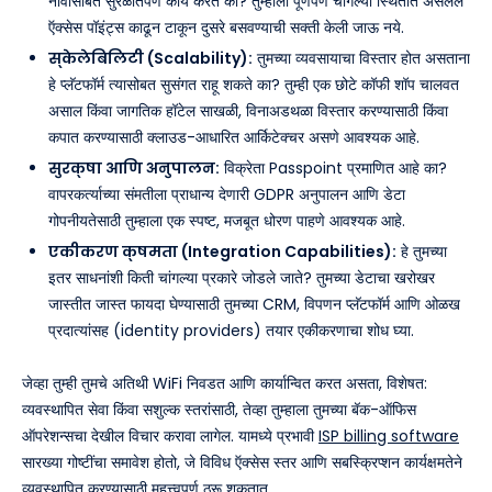
नावांसोबत सुरळीतपणे कार्य करते का? तुम्हाला पूर्णपणे चांगल्या स्थितीत असलेले
ऍक्सेस पॉइंट्स काढून टाकून दुसरे बसवण्याची सक्ती केली जाऊ नये.
स्केलेबिलिटी (Scalability):
तुमच्या व्यवसायाचा विस्तार होत असताना
हे प्लॅटफॉर्म त्यासोबत सुसंगत राहू शकते का? तुम्ही एक छोटे कॉफी शॉप चालवत
असाल किंवा जागतिक हॉटेल साखळी, विनाअडथळा विस्तार करण्यासाठी किंवा
कपात करण्यासाठी क्लाउड-आधारित आर्किटेक्चर असणे आवश्यक आहे.
सुरक्षा आणि अनुपालन:
विक्रेता Passpoint प्रमाणित आहे का?
वापरकर्त्याच्या संमतीला प्राधान्य देणारी GDPR अनुपालन आणि डेटा
गोपनीयतेसाठी तुम्हाला एक स्पष्ट, मजबूत धोरण पाहणे आवश्यक आहे.
एकीकरण क्षमता (Integration Capabilities):
हे तुमच्या
इतर साधनांशी किती चांगल्या प्रकारे जोडले जाते? तुमच्या डेटाचा खरोखर
जास्तीत जास्त फायदा घेण्यासाठी तुमच्या CRM, विपणन प्लॅटफॉर्म आणि ओळख
प्रदात्यांसह (identity providers) तयार एकीकरणाचा शोध घ्या.
जेव्हा तुम्ही तुमचे अतिथी WiFi निवडत आणि कार्यान्वित करत असता, विशेषत:
व्यवस्थापित सेवा किंवा सशुल्क स्तरांसाठी, तेव्हा तुम्हाला तुमच्या बॅक-ऑफिस
ऑपरेशन्सचा देखील विचार करावा लागेल. यामध्ये प्रभावी
ISP billing software
सारख्या गोष्टींचा समावेश होतो, जे विविध ऍक्सेस स्तर आणि सबस्क्रिप्शन कार्यक्षमतेने
व्यवस्थापित करण्यासाठी महत्त्वपूर्ण ठरू शकतात.