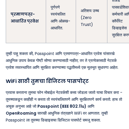
शेअर्ड
पूर्णपणे
पासवर्डशिव
अतिशय उच्च
प्रमाणपत्र-
स्वयंचलित
कर्मचारी आ
(Zero
आधारित प्रवेश
आणि ओळख-
कॉर्पोरेट
Trust)
आधारित.
डिव्हाइसेस
सुरक्षित करण
तुम्ही पाहू शकता की, Passpoint आणि प्रमाणपत्र-आधारित प्रवेश यांसारखे
आधुनिक उपाय केवळ गोष्टी सोप्या करण्यासाठी नाहीत; तर ते प्रत्येकासाठी नेटवर्क
प्रवेश व्यवस्थापित आणि सुरक्षित करण्याच्या पद्धतीमध्ये एक मूलभूत सुधारणा आहेत.
WiFi साठी तुमचा डिजिटल पासपोर्ट
प्रवास करताना तुमचा फोन मोबाईल नेटवर्कशी कसा जोडला जातो याचा विचार करा -
तुमच्याकडून काहीही न करता तो स्वयंचलितपणे आणि सुरक्षितपणे कार्य करतो. हाच तो
अचूक अनुभव आहे जो
Passpoint (IEEE 802.11u)
आणि
OpenRoaming
सारखी आधुनिक तंत्रज्ञाने WiFi वर आणतात. तुम्ही
Passpoint ला तुमच्या डिव्हाइसचा डिजिटल पासपोर्ट समजू शकता.