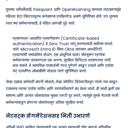
तुमच्या अतिथींसाठी, Passpoint आणि OpenRoaming सारख्या तंत्रज्ञानामुळे
पहिल्या डेटा पॅकेटपासूनच कनेक्शन्स एनक्रिप्टेड असणे सुनिश्चित होते. पण तुमच्या
स्वतःच्या कर्मचाऱ्यांसाठी, हे मॉडेल आणखी पुढे जाते.
प्रमाणपत्र-आधारित प्रमाणीकरण (Certificate-based
authentication) हे Zero Trust लागू करण्यासाठी सर्वोत्तम मानले
जाते. Microsoft Entra ID किंवा Okta सारख्या आयडेंटिटी
प्रदात्यांशी समाकलित होऊन, एक आधुनिक WiFi सोल्यूशन प्रत्येक
कर्मचाऱ्याच्या उपकरणाला एक अनन्य, सुरक्षित डिजिटल प्रमाणपत्र जारी
करू शकते. हे सामायिक पासवर्डची गरज पूर्णपणे काढून टाकते आणि प्रवेश
थेट प्रमाणित ओळखीशी जोडला जाणे सुनिश्चित करते.
जेव्हा एखादा कर्मचारी कंपनी सोडतो, तेव्हा कॉर्पोरेट डिरेक्टरीमधून त्याचे नाव काढून
टाकताच त्याचा प्रवेश त्वरित आणि स्वयंचलितपणे बंद केला जातो. ही साधी कृती एक
सामान्य आणि अत्यंत धोकादायक सुरक्षा त्रुटी दूर करते, ज्यामुळे तुमचे नेटवर्क माजी
कर्मचाऱ्यांकडून होणाऱ्या धोक्यांपासून अधिक सुरक्षित बनते.
नेटवर्क सेगमेंटेशनसह भिंती उभारणे
अतिथी WiFi सुरक्षित ठेवण्यासाठी एक अत्यंत महत्त्वाची गोष्ट म्हणजे अतिथींचा