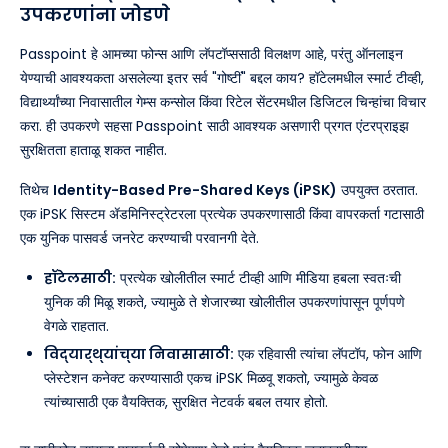
उपकरणांना जोडणे
Passpoint हे आमच्या फोन्स आणि लॅपटॉप्ससाठी विलक्षण आहे, परंतु ऑनलाइन
येण्याची आवश्यकता असलेल्या इतर सर्व "गोष्टीं" बद्दल काय? हॉटेलमधील स्मार्ट टीव्ही,
विद्यार्थ्यांच्या निवासातील गेम्स कन्सोल किंवा रिटेल सेंटरमधील डिजिटल चिन्हांचा विचार
करा. ही उपकरणे सहसा Passpoint साठी आवश्यक असणारी प्रगत एंटरप्राइझ
सुरक्षितता हाताळू शकत नाहीत.
तिथेच
Identity-Based Pre-Shared Keys (iPSK)
उपयुक्त ठरतात.
एक iPSK सिस्टम ॲडमिनिस्ट्रेटरला प्रत्येक उपकरणासाठी किंवा वापरकर्ता गटासाठी
एक युनिक पासवर्ड जनरेट करण्याची परवानगी देते.
हॉटेलसाठी:
प्रत्येक खोलीतील स्मार्ट टीव्ही आणि मीडिया हबला स्वतःची
युनिक की मिळू शकते, ज्यामुळे ते शेजारच्या खोलीतील उपकरणांपासून पूर्णपणे
वेगळे राहतात.
विद्यार्थ्यांच्या निवासासाठी:
एक रहिवासी त्यांचा लॅपटॉप, फोन आणि
प्लेस्टेशन कनेक्ट करण्यासाठी एकच iPSK मिळवू शकतो, ज्यामुळे केवळ
त्यांच्यासाठी एक वैयक्तिक, सुरक्षित नेटवर्क बबल तयार होतो.