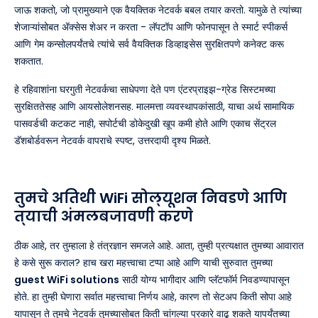
जाऊ शकतो, जो प्रामुख्याने एक वैयक्तिक नेटवर्क बबल तयार करतो. यामुळे ते त्यांच्या
शेजाऱ्यांसोबत ॲक्सेस शेअर न करता - लॅपटॉप आणि फोनपासून ते स्मार्ट स्पीकर्स
आणि गेम कन्सोलपर्यंतचे त्यांचे सर्व वैयक्तिक डिव्हाइसेस सुरक्षितपणे कनेक्ट करू
शकतात.
हे रहिवाशांना घरगुती नेटवर्कचा साधेपणा देते पण एंटरप्राइझ-ग्रेड सिस्टमच्या
सुरक्षिततेसह आणि आयसोलेशनसह. मालमत्ता व्यवस्थापकांसाठी, याचा अर्थ सामायिक
पासवर्डची कटकट नाही, सपोर्टची डोकेदुखी खूप कमी होते आणि एकाच सेंट्रल
डॅशबोर्डवरून नेटवर्क वापराचे स्पष्ट, उत्तरदायी दृश्य मिळते.
तुमचे अतिथी WiFi सोल्यूशन निवडणे आणि
त्याची अंमलबजावणी करणे
ठीक आहे, तर तुम्हाला हे तंत्रज्ञान समजले आहे. आता, तुम्ही प्रत्यक्षात तुमच्या आवारात
हे कसे सुरू कराल? हाच खरा महत्त्वाचा टप्पा आहे आणि याची सुरुवात तुमच्या
guest WiFi solutions
साठी योग्य भागीदार आणि प्लॅटफॉर्म निवडण्यापासून
होते. हा तुम्ही घेणारा सर्वात महत्त्वाचा निर्णय आहे, कारण तो सेटअप किती सोपा आहे
यापासून ते तुमचे नेटवर्क तुमच्यासोबत किती चांगल्या प्रकारे वाढू शकते यापर्यंतच्या