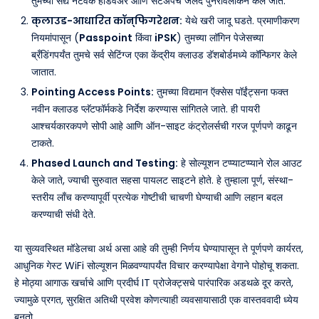
तुमच्या सद्य नेटवर्क हार्डवेअर आणि सेटअपचे जलद पुनरावलोकन केले जाते.
क्लाउड-आधारित कॉन्फिगरेशन:
येथे खरी जादू घडते. प्रमाणीकरण
नियमांपासून (
Passpoint
किंवा
iPSK
) तुमच्या लॉगिन पेजेसच्या
ब्रँडिंगपर्यंत तुमचे सर्व सेटिंग्ज एका केंद्रीय क्लाउड डॅशबोर्डमध्ये कॉन्फिगर केले
जातात.
Pointing Access Points:
तुमच्या विद्यमान ऍक्सेस पॉईंट्सना फक्त
नवीन क्लाउड प्लॅटफॉर्मकडे निर्देश करण्यास सांगितले जाते. ही पायरी
आश्चर्यकारकपणे सोपी आहे आणि ऑन-साइट कंट्रोलर्सची गरज पूर्णपणे काढून
टाकते.
Phased Launch and Testing:
हे सोल्यूशन टप्प्याटप्प्याने रोल आउट
केले जाते, ज्याची सुरुवात सहसा पायलट साइटने होते. हे तुम्हाला पूर्ण, संस्था-
स्तरीय लाँच करण्यापूर्वी प्रत्येक गोष्टीची चाचणी घेण्याची आणि लहान बदल
करण्याची संधी देते.
या सुव्यवस्थित मॉडेलचा अर्थ असा आहे की तुम्ही निर्णय घेण्यापासून ते पूर्णपणे कार्यरत,
आधुनिक गेस्ट WiFi सोल्यूशन मिळवण्यापर्यंत विचार करण्यापेक्षा वेगाने पोहोचू शकता.
हे मोठ्या आगाऊ खर्चाचे आणि प्रदीर्घ IT प्रोजेक्ट्सचे पारंपारिक अडथळे दूर करते,
ज्यामुळे प्रगत, सुरक्षित अतिथी प्रवेश कोणत्याही व्यवसायासाठी एक वास्तववादी ध्येय
बनतो.