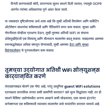
विनंती करण्यासाठी सोपी, वापरण्यास सुलभ साधने दिली जातात, ज्यामुळे GDPR
अंतर्गत त्यांच्या अधिकारांचा पूर्ण आदर केला जातो.
या जबाबदार दृष्टिकोनाचा अर्थ असा आहे कि तुम्ही अतिथी विश्लेषण आणि मार्केटिंग
ऑटोमेशन साधनांचा शक्तिशाली आणि नैतिकतेने वापर करू शकता. सुरक्षा आणि
गोपनीयता दोन्हीला प्राधान्य देऊन, तुम्ही तुमच्या अतिथी WiFi ला संभाव्य
डोकेदुखीऐवजी एक विश्वासू आणि मौल्यवान मालमत्तेत बदलू शकता. याबद्दलच्या आमच्या
वचनबद्धतेबद्दल अधिक समजून घेण्यासाठी, तुम्ही आमच्या
डेटा आणि सुरक्षा
विहंगावलोकन
चे पुनरावलोकन करू शकता.
तुमच्या उद्योगात अतिथी WiFi सोल्यूशन्स
कार्यान्वित करणे
तंत्रज्ञानाबद्दल बोलणे एक गोष्ट आहे, परंतु आधुनिक
guest WiFi solutions
प्रत्यक्षात वास्तविक जगात कशी कामगिरी करतात? खरे मूल्य सिद्धांतात नाही; तर ही
साधने विशिष्ट उद्योगांमधील अनन्य आव्हाने कशी सोडवतात, एका साध्या इंटरनेट
कनेक्शनला एक शक्तिशाली व्यवसाय मालमत्तेत कसे रूपांतरित करतात यामध्ये आहे.