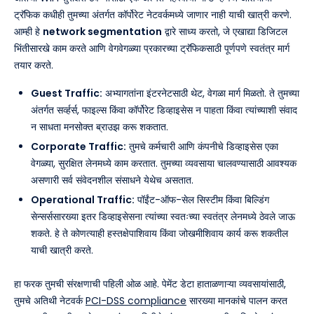
ट्रॅफिक कधीही तुमच्या अंतर्गत कॉर्पोरेट नेटवर्कमध्ये जाणार नाही याची खात्री करणे.
आम्ही हे
network segmentation
द्वारे साध्य करतो, जे एखाद्या डिजिटल
भिंतीसारखे काम करते आणि वेगवेगळ्या प्रकारच्या ट्रॅफिकसाठी पूर्णपणे स्वतंत्र मार्ग
तयार करते.
Guest Traffic:
अभ्यागतांना इंटरनेटसाठी थेट, वेगळा मार्ग मिळतो. ते तुमच्या
अंतर्गत सर्व्हर्स, फाइल्स किंवा कॉर्पोरेट डिव्हाइसेस न पाहता किंवा त्यांच्याशी संवाद
न साधता मनसोक्त ब्राउझ करू शकतात.
Corporate Traffic:
तुमचे कर्मचारी आणि कंपनीचे डिव्हाइसेस एका
वेगळ्या, सुरक्षित लेनमध्ये काम करतात. तुमच्या व्यवसाया चालवण्यासाठी आवश्यक
असणारी सर्व संवेदनशील संसाधने येथेच असतात.
Operational Traffic:
पॉईंट-ऑफ-सेल सिस्टीम किंवा बिल्डिंग
सेन्सर्ससारख्या इतर डिव्हाइसेसना त्यांच्या स्वतःच्या स्वतंत्र लेनमध्ये ठेवले जाऊ
शकते. हे ते कोणत्याही हस्तक्षेपाशिवाय किंवा जोखमीशिवाय कार्य करू शकतील
याची खात्री करते.
हा फरक तुमची संरक्षणाची पहिली ओळ आहे. पेमेंट डेटा हाताळणाऱ्या व्यवसायांसाठी,
तुमचे अतिथी नेटवर्क
PCI-DSS compliance
सारख्या मानकांचे पालन करत