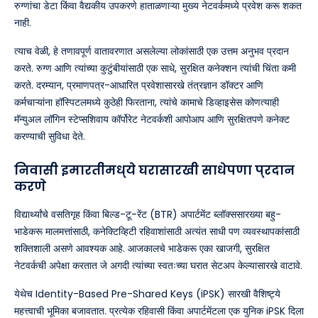
रुग्णांचा डेटा किंवा वैद्यकीय उपकरणे हाताळणाऱ्या मुख्य नेटवर्कमध्ये प्रवेश करू शकत
नाही.
त्याच वेळी, हे तणावपूर्ण वातावरणात असलेल्या लोकांसाठी एक उत्तम अनुभव प्रदान
करते. रुग्ण आणि त्यांच्या कुटुंबीयांसाठी एक साधे, सुरक्षित कनेक्शन त्यांची चिंता कमी
करते. दरम्यान, प्रमाणपत्र-आधारित प्रवेशासारखे तंत्रज्ञान डॉक्टर आणि
कर्मचाऱ्यांना हॉस्पिटलमध्ये कुठेही फिरताना, त्यांचे कामाचे डिव्हाइसेस कोणत्याही
मॅन्युअल लॉगिन स्टेप्सशिवाय कॉर्पोरेट नेटवर्कशी आपोआप आणि सुरक्षितपणे कनेक्ट
करण्याची सुविधा देते.
निवासी इमारतींमध्ये घरासारखी साधेपणा प्रदान
करणे
विद्यार्थ्यांचे वसतिगृह किंवा बिल्ड-टू-रेंट (BTR) अपार्टमेंट ब्लॉक्ससारख्या बहु-
भाडेकरू मालमत्तांसाठी, कनेक्टिव्हिटी रहिवाशांसाठी अत्यंत साधी पण व्यवस्थापकांसाठी
शक्तिशाली असणे आवश्यक आहे. आजकालचे भाडेकरू एका खाजगी, सुरक्षित
नेटवर्कची अपेक्षा करतात जे अगदी त्यांच्या स्वतःच्या घरात सेटअप केल्यासारखे वाटावे.
येथेच Identity-Based Pre-Shared Keys (iPSK) सारखी वैशिष्ट्ये
महत्त्वाची भूमिका बजावतात. प्रत्येक रहिवासी किंवा अपार्टमेंटला एक युनिक iPSK दिला