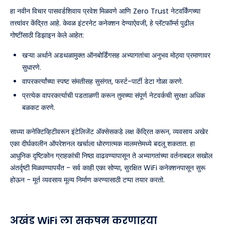
हा नवीन विचार पासवर्डशिवाय प्रवेश मिळवणे आणि Zero Trust नेटवर्किंगच्या
तत्त्वांवर केंद्रित आहे. केवळ इंटरनेट कनेक्शन देण्याऐवजी, हे प्लॅटफॉर्म्स पुढील
गोष्टींसाठी डिझाइन केले आहेत:
खऱ्या अर्थाने अडथळामुक्त ऑनबोर्डिंगसह अभ्यागतांचा अनुभव मोठ्या प्रमाणावर
सुधारणे.
वापरकर्त्यांच्या स्पष्ट संमतीसह सुसंगत, फर्स्ट-पार्टी डेटा गोळा करणे.
प्रत्येक वापरकर्त्याची पडताळणी करून तुमच्या संपूर्ण नेटवर्कची सुरक्षा अधिक
बळकट करणे.
साध्या कनेक्टिव्हिटीवरून इंटेलिजेंट ॲक्सेसकडे लक्ष केंद्रित करून, व्यवसाय अखेर
एका दीर्घकालीन ऑपरेशनल खर्चाला धोरणात्मक मालमत्तेमध्ये बदलू शकतात. हा
आधुनिक दृष्टिकोन ग्राहकांची निष्ठा वाढवण्यापासून ते अभ्यागतांच्या वर्तनाबद्दल सखोल
अंतर्दृष्टी मिळवण्यापर्यंत - सर्व काही एका सोप्या, सुरक्षित WiFi कनेक्शनपासून सुरू
होऊन - मूर्त व्यवसाय मूल्य निर्माण करण्यासाठी टप्पा तयार करतो.
अखंड WiFi ला सक्षम करणाऱ्या