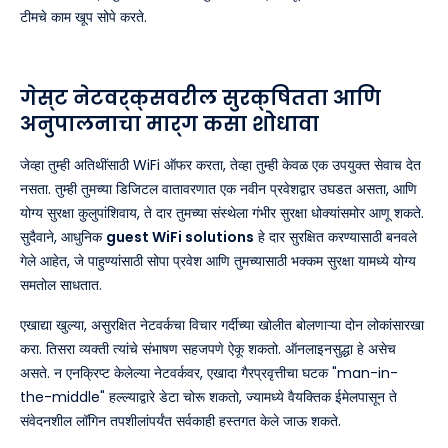
टीमचे काम खूप सोपे करते.
गेस्ट नेटवर्क्सवरील सुरक्षितता आणि
अनुपालनाचा मार्ग कसा शोधावा
जेव्हा तुम्ही अतिथींसाठी WiFi ऑफर करता, तेव्हा तुम्ही केवळ एक उपयुक्त सेवाच देत
नसता. तुम्ही तुमच्या डिजिटल वातावरणात एक नवीन प्रवेशद्वार उघडत असता, आणि
योग्य सुरक्षा कुलुपांशिवाय, ते दार तुमच्या संस्थेला गंभीर सुरक्षा धोक्यांसमोर आणू शकते.
सुदैवाने, आधुनिक
guest WiFi solutions
हे दार सुरक्षित करण्यासाठी बनवले
गेले आहेत, जे पाहुण्यांसाठी सोपा प्रवेश आणि तुमच्यासाठी भक्कम सुरक्षा यामध्ये योग्य
समतोल साधतात.
एखाद्या खुल्या, असुरक्षित नेटवर्कचा विचार गर्दीच्या खोलीत बोलणाऱ्या दोन लोकांसारखा
करा. तिसरा व्यक्ती त्यांचे संभाषण सहजपणे ऐकू शकतो. ऑनलाइनसुद्धा हे असेच
असते. न एनक्रिप्ट केलेल्या नेटवर्कवर, एखादा गैरप्रवृत्तीचा घटक "man-in-
the-middle" हल्ल्याद्वारे डेटा चोरू शकतो, ज्यामध्ये वैयक्तिक ईमेलपासून ते
संवेदनशील लॉगिन तपशीलांपर्यंत सर्वकाही हस्तगत केले जाऊ शकते.