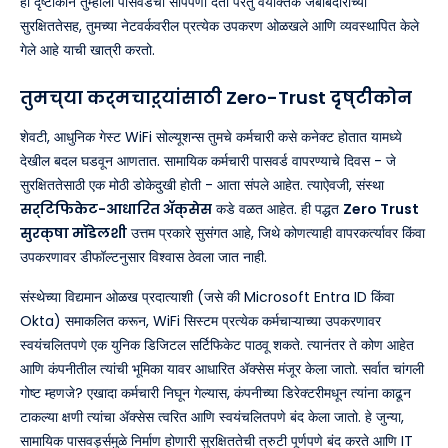
हा दृष्टीकोन तुम्हाला पासवर्डची सोपेपणा देतो परंतु वैयक्तिक जबाबदारीच्या
सुरक्षिततेसह, तुमच्या नेटवर्कवरील प्रत्येक उपकरण ओळखले आणि व्यवस्थापित केले
गेले आहे याची खात्री करतो.
तुमच्या कर्मचाऱ्यांसाठी Zero-Trust दृष्टीकोन
शेवटी, आधुनिक गेस्ट WiFi सोल्यूशन्स तुमचे कर्मचारी कसे कनेक्ट होतात यामध्ये
देखील बदल घडवून आणतात. सामायिक कर्मचारी पासवर्ड वापरण्याचे दिवस - जे
सुरक्षिततेसाठी एक मोठी डोकेदुखी होती - आता संपले आहेत. त्याऐवजी, संस्था
सर्टिफिकेट-आधारित ॲक्सेस
कडे वळत आहेत. ही पद्धत
Zero Trust
सुरक्षा मॉडेलशी
उत्तम प्रकारे सुसंगत आहे, जिथे कोणत्याही वापरकर्त्यावर किंवा
उपकरणावर डीफॉल्टनुसार विश्वास ठेवला जात नाही.
संस्थेच्या विद्यमान ओळख प्रदात्याशी (जसे की Microsoft Entra ID किंवा
Okta) समाकलित करून, WiFi सिस्टम प्रत्येक कर्मचाऱ्याच्या उपकरणावर
स्वयंचलितपणे एक युनिक डिजिटल सर्टिफिकेट पाठवू शकते. त्यानंतर ते कोण आहेत
आणि कंपनीतील त्यांची भूमिका यावर आधारित ॲक्सेस मंजूर केला जातो. सर्वात चांगली
गोष्ट म्हणजे? एखादा कर्मचारी निघून गेल्यास, कंपनीच्या डिरेक्टरीमधून त्यांना काढून
टाकल्या क्षणी त्यांचा ॲक्सेस त्वरित आणि स्वयंचलितपणे बंद केला जातो. हे जुन्या,
सामायिक पासवर्ड्समुळे निर्माण होणारी सुरक्षिततेची त्रुटी पूर्णपणे बंद करते आणि IT