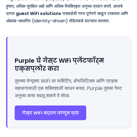
हुशार, अधिक सुरक्षित आहे आणि अधिक वैयक्तिकृत अनुभव प्रदान करते. आजचे
प्रगत
guest WiFi solutions
पासवर्डची गरज पूर्णपणे काढून टाकतात आणि
ओळख-आधारित (identity-driven) मॉडेलकडे वाटचाल करतात.
Purple चे गेस्ट WiFi प्लॅटफॉर्म
एक्सप्लोर करा
तुमच्या वेन्यूच्या WiFi ला मार्केटिंग, ॲनालिटिक्स आणि ग्राहक
सहभागासाठी एक शक्तिशाली साधन बनवा. Purple तुमचा गेस्ट
अनुभव कसा बदलू शकते ते शोधा.
गेस्ट WiFi बद्दल जाणून घ्या