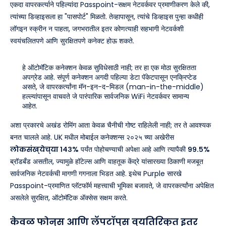
एकदा वापरकर्त्याने पहिल्यांदा Passpoint-सक्षम नेटवर्कवर प्रमाणीकरण केले की,
त्यांच्या डिव्हाइसला हा "पासपोर्ट" मिळतो. तेव्हापासून, त्यांचे डिव्हाइस पुन्हा कधीही
लॉगइन स्क्रीन न पाहता, जगभरातील इतर कोणत्याही सहभागी नेटवर्कशी
स्वयंचलितपणे आणि सुरक्षितपणे कनेक्ट होऊ शकते.
हे ऑटोमॅटिक कनेक्शन केवळ सुविधेसाठी नाही; तर हा एक मोठा सुरक्षितता
अपग्रेड आहे. संपूर्ण कनेक्शन अगदी पहिल्या डेटा पॅकेटपासून एनक्रिप्टेड
असते, जे वापरकर्त्यांना मॅन-इन-द-मिडल (man-in-the-middle)
हल्ल्यांपासून वाचवते जे पारंपारिक सार्वजनिक WiFi नेटवर्कवर सामान्य
आहेत.
अशा प्रकारचे अखंड रोमिंग आता केवळ चैनीची गोष्ट राहिलेली नाही; तर ते आवश्यक
बनत चालले आहे. UK मधील मोबाईल कनेक्शन्स २०२५ च्या अखेरीस
लोकसंख्येच्या १४३%
पर्यंत पोहोचण्याची अपेक्षा आहे आणि त्यापैकी
९९.५%
ब्रॉडबँड असतील, ज्यामुळे हॉटेल्स आणि वाहतूक केंद्रे यांसारख्या ठिकाणी मजबूत
सार्वजनिक नेटवर्कची मागणी गगनाला भिडत आहे. इथेच Purple सारखे
Passpoint-प्रमाणित प्लॅटफॉर्म महत्त्वाची भूमिका बजावते, जे वापरकर्त्यांना अपेक्षित
असलेले सुरक्षित, ऑटोमॅटिक ॲक्सेस सक्षम करते.
केवळ फोन्स आणि लॅपटॉप्स व्यतिरिक्त इतर