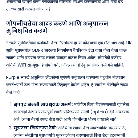
असल्याची खात्री करणे ग्राहकांच्या माहितीचे संरक्षण करण्यासाठी आणि मोठा दंड
टाळण्यासाठी अत्यंत गंभीर आहे.
गोपनीयतेचा आदर करणे आणि अनुपालन
सुनिश्चित करणे
नेटवर्क सुरक्षिततेच्या पलीकडे, डेटा गोपनीयता हा या कोड्याचा एक मोठा भाग आहे. UK
आणि युरोपमधील GDPR सारख्या नियमांमध्ये वैयक्तिक डेटा कसा गोळा केला जाऊ
शकतो आणि वापरला जाऊ शकतो याबद्दल कडक नियम आहेत. कोणतेही दर्जेदार
अतिथी WiFi सोल्यूशन हे गोपनीयतेला केंद्रस्थानी ठेवूनच तयार केले गेले पाहिजे.
Purple सारखे आधुनिक प्लॅटफॉर्म्स पूर्णपणे अनुपालन करणाऱ्या पद्धतीने मौल्यवान
फर्स्ट-पार्टी डेटा गोळा करण्यासाठी डिझाइन केलेले आहेत. हे खालील गोष्टींद्वारे साध्य
केले जाते:
स्पष्ट संमती आवश्यक असणे:
मार्केटिंग किंवा विश्लेषणासाठी युझर्सचा
कोणताही डेटा वापरण्यापूर्वी त्यांनी सक्रियपणे संमती (opt-in) देणे आवश्यक
आहे. त्यांना नेहमी स्पष्ट सेवा अटी आणि गोपनीयता धोरण दाखवले जाते.
युझरला नियंत्रण देणे:
अतिथींना त्यांचा डेटा व्यवस्थापित करण्यासाठी,
त्यांच्या संमतीच्या प्राधान्यांचे पुनरावलोकन करण्यासाठी किंवा डेटा हटवण्याची