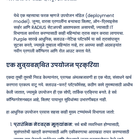
येथे एक महत्त्वाचा फरक म्हणजे उपयोजन मॉडेल (deployment
model). जुन्या, वारसा प्रणालींना बऱ्याचदा क्लिष्ट, ऑन-प्रिमाइसेस
सर्व्हर आणि RADIUS सेटअपची आवश्यकता असायची, ज्यासाठी IT
विभागाला कार्यरत करण्यासाठी काही महिन्यांचा त्रास सहन करावा लागायचा.
Purple सारखे आधुनिक, क्लाउड-नेटिव्ह प्लॅटफॉर्म या सर्व त्रासांपासून
सुटका करते, ज्यामुळे तुम्हाला महिन्यांत नव्हे, तर अवघ्या काही आठवड्यांत
नवीन प्रणाली कॉन्फिगर आणि रोल आउट करता येते.
एक सुव्यवस्थित उपयोजन प्रक्रिया
एकदा तुम्ही तुमची निवड केल्यानंतर, प्रत्यक्ष अंमलबजावणी हा एक मोठा, संसाधने खर्च
करणारा प्रकल्प वाटू नये. क्लाउड-फर्स्ट प्लॅटफॉर्मसह, कठीण कामे तुमच्यासाठी आधीच
केली जातात, ज्यामुळे उपयोजन ही एक सोपी, तार्किक प्रक्रिया बनते. हे सर्व
कॉन्फिगरेशनबद्दल आहे, क्लिष्ट पायाभूत सुविधांच्या उभारणीबद्दल नाही.
हा आधुनिक उपयोजन प्रवास सहसा काही मुख्य टप्प्यांमध्ये विभागला जातो:
प्रारंभिक नेटवर्क मूल्यांकन:
सर्व बाबी व्यवस्थित होण्यासाठी,
सुसंगततेची खात्री करण्यासाठी आणि एकीकरणाचा आराखडा तयार करण्यासाठी