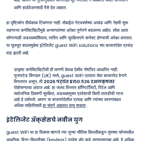
आणि हार्डवेअरसाठी पैसे देत आहात.
हा दृष्टिकोन दीर्घकाळ टिकणारा नाही. मोबाईल नेटवर्क्सच्या अखंड आणि नेहमी सुरू
राहणाऱ्या कनेक्टिव्हिटीमुळे अभ्यागतांच्या अपेक्षा पूर्णपणे बदलल्या आहेत. लोक आता
कोणत्याही अडथळ्यांशिवाय, त्वरित आणि सुरक्षितपणे कनेक्ट होण्याची अपेक्षा करतात.
या मूलभूत बदलामुळेच इंटेलिजेंट guest WiFi solutions च्या बाजारपेठेत प्रचंड
वाढ झाली आहे.
उत्कृष्ट कनेक्टिव्हिटीची ही मागणी केवळ ऐकीव गोष्टींवर आधारित नाही.
युनायटेड किंगडम (UK) मध्ये, guest WiFi प्रदाता सेवा बाजारपेठ वेगाने
विस्तारत असून, ती
२०२६ पर्यंत $१५०.५३६ दशलक्षवर
पोहोचण्याचा अंदाज आहे. हा जलद विस्तार हॉस्पिटॅलिटी, रिटेल आणि
सार्वजनिक ठिकाणी सुरक्षित, अडथळामुक्त प्रवेशाची किती तातडीची गरज
आहे हे दर्शवतो. आपण या बाजारपेठेतील प्रवाह आणि त्यांच्या कारणांबद्दल
अधिक माहितीसाठी
हा संपूर्ण अहवाल वाचू शकता
.
इंटेलिजेंट ॲक्सेसचे नवीन युग
guest WiFi चा हा विकास म्हणजे त्या जुन्या भौतिक किल्लीकडून तुमच्या फोनमधील
आधुनिक, विना-किल्लीच्या (keyless) प्रवेश ॲप कडे जाण्यासारखा आहे. हे अधिक