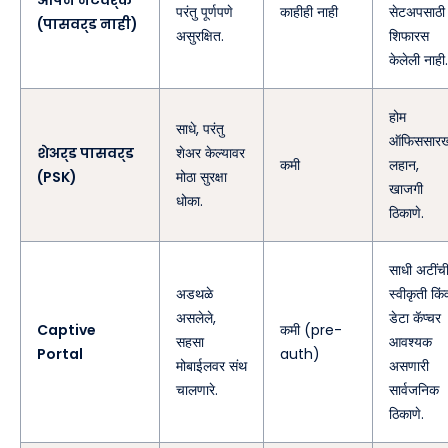
परंतु पूर्णपणे
काहीही नाही
सेटअपसाठी
(पासवर्ड नाही)
असुरक्षित.
शिफारस
केलेली नाही.
होम
साधे, परंतु
ऑफिससारख
शेअर्ड पासवर्ड
शेअर केल्यावर
कमी
लहान,
(PSK)
मोठा सुरक्षा
खाजगी
धोका.
ठिकाणे.
साधी अटींच
अडथळे
स्वीकृती किं
असलेले,
डेटा कॅप्चर
Captive
कमी (pre-
सहसा
आवश्यक
Portal
auth)
मोबाईलवर संथ
असणारी
चालणारे.
सार्वजनिक
ठिकाणे.