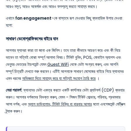
আরও মসৃণ, আরও আকর্ষক এবং আরও ফলপ্রসূ করতে সাহায্য করবে।
এখানে
fan engagement
-কে বাস্তবে রূপ দেওয়ার কিছু ব্যবহারিক উপায় দেওয়া
হলো:
সাধারণ ডেমোগ্রাফিকসের বাইরে যান
আপনার ফ্যানরা কারা তা জানা এক জিনিস। তবে তারা কীভাবে আচরণ করে এবং কী নিয়ে
ভাবেন তা সত্যিই বোঝা সম্পূর্ণ আলাদা বিষয়। টিকিট বুকিং, POS, মোবাইল অ্যাপস এবং
ভেন্যুর ভেতরের টাচপয়েন্ট যেমন
Guest WiFi
থেকে ডেটা সংগ্রহ করুন, এবং আপনি
সম্পূর্ণ চিত্রটি দেখতে শুরু করবেন। এটিই আপনাকে সাধারণ মেসেজের বাইরে গিয়ে ফ্যানদের
এমন ধরনের
অভিজ্ঞতা দিতে সাহায্য করে যা সত্যিই সংযোগ তৈরি করে
।
সেরা পরামর্শ:
ফ্যানদের ডেটা একত্র করতে একটি কাস্টমার ডেটা প্ল্যাটফর্ম (CDP) ব্যবহার
করুন। আপনার দর্শকদের বিভক্ত করুন, যেমন - সিজন টিকিট হোল্ডার, পরিবার, প্রথমবার
আসা দর্শক, এবং
অ্যাপ ডাউনলোড, টিকিট বিক্রি বা বারবার আসার
মতো এনগেজমেন্ট মেট্রিক্স
ট্র্যাক করুন।