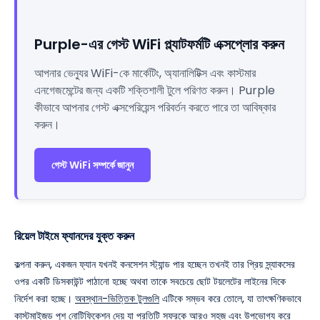
Purple-এর গেস্ট WiFi প্ল্যাটফর্মটি এক্সপ্লোর করুন
আপনার ভেন্যুর WiFi-কে মার্কেটিং, অ্যানালিটিক্স এবং কাস্টমার
এনগেজমেন্টের জন্য একটি শক্তিশালী টুলে পরিণত করুন। Purple
কীভাবে আপনার গেস্ট এক্সপেরিয়েন্স পরিবর্তন করতে পারে তা আবিষ্কার
করুন।
গেস্ট WiFi সম্পর্কে জানুন
রিয়েল টাইমে ফ্যানদের যুক্ত করুন
কল্পনা করুন, একজন ফ্যান যখনই কনসেশন স্ট্যান্ড পার হচ্ছেন তখনই তার প্রিয় স্ন্যাকসের
ওপর একটি ডিসকাউন্ট পাঠানো হচ্ছে অথবা তাকে সবচেয়ে ছোট টয়লেটের লাইনের দিকে
নির্দেশ করা হচ্ছে।
অবস্থান-ভিত্তিক টুলগুলি
এটিকে সম্ভব করে তোলে, যা তাৎক্ষণিকভাবে
কাস্টমাইজড পুশ নোটিফিকেশন দেয় যা প্রতিটি সফরকে আরও সহজ এবং উপভোগ্য করে