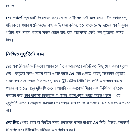
তোলে।
সেরা পরামর্শ:
পুশ নোটিফিকেশনের জন্য লোকেশন ট্রিগার সেট আপ করুন। উদাহরণস্বরূপ,
যদি কোনো ফ্যান মার্চেন্ডাইজের কাছাকাছি সময় কাটান, তবে তাকে ১০% ছাড়ের একটি কুপন
পাঠান; যদি কোনো পরিবার কিডস জোনে যায়, তবে কাছাকাছি একটি মিল বান্ডেলের অফার
দিন।
নিমজ্জিত মুহূর্ত তৈরি করুন
AR এবং ইন্টারেক্টিভ ডিসপ্লে
আপনাকে দিনের আয়োজনে অতিরিক্ত কিছু যোগ করার সুযোগ
দেয়। ভক্তরা কিক-অফের আগে একটি দ্রুত AR গেম খেলতে পারেন, ডিজিটাল প্লেয়ার
ওভারলের সাথে পোজ দিতে পারেন, অথবা ইন্টারেক্টিভ সিটিং ফিচারগুলি এক্সপ্লোর করতে
পারেন যা তাদের নতুন দৃষ্টিভঙ্গি দেবে।
আপনি বড় কনকোর্স স্ক্রিন এবং ডিজিটাল সাইনেজ
ব্যবহার করে
চোখ ধাঁধানো ভিজ্যুয়াল বা লাইভ পরিসংখ্যান শেয়ার করতে পারেন
।
এই
মুহূর্তগুলি আপনার ভেন্যুকে এমনভাবে প্রাণবন্ত করে তোলে যা ভক্তরা ঘরে বসে পেতে পারেন
না।
সেরা টিপ
: খেলার মাঝে বা বিরতির সময়ে ভক্তদের ব্যস্ত রাখতে AR সিটিং ফিচার, কনকোর্স
ডিসপ্লে এবং ইন্টারেক্টিভ সাইনেজ এক্সপ্লোর করুন।