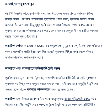
অনলাইনে সংযুক্ত থাকুন
প্রতিটি ইভেন্টের আগে, চলাকালীন এবং পরে উত্তেজনা বজায় রাখতে সোশ্যাল মিডিয়া
ব্যবহার করুন। আপনার স্টেডিয়ামের হাইলাইটস শেয়ার করুন, ফ্যানদের রিয়েল-টাইম
আপডেট দিন এবং এমন কিছু মুহূর্ত তৈরি করুন যা তারা নিজেরাই পোস্ট করতে চাইবে।
ফ্যানরা যখন
তাদের অভিজ্ঞতা শেয়ার করে
, তখন আপনার ভেন্যুর সীমানা ছাড়িয়ে আপনার
প্রচার অনেক দূরে পৌঁছে যায়।
সেরা টিপ:
WhatsApp বা SMS-এর মাধ্যমে পোল, কুইজ বা প্রেডিকশন গেম পরিচালনা
করুন। তাৎক্ষণিক প্রতিক্রিয়া এবং লিডারবোর্ড ফ্যানদের নিষ্ক্রিয় দর্শক থেকে সক্রিয়
অংশগ্রহণকারীতে রূপান্তরিত করে।
অনলাইন এবং অফলাইনে কমিউনিটি তৈরি করুন
স্থানীয় ফ্যান ক্লাব বা গেট-টুগেদার, পাশাপাশি অনলাইন কমিউনিটি বা চ্যাট গ্রুপগুলো
ফ্যানদের
বড় কিছুর অংশ
অনুভব করতে সাহায্য করে।
এই একাত্মতার অনুভূতি ইভেন্ট শেষ
হওয়ার অনেক পরেও
ফ্যানদের অভিজ্ঞতাকে
আরও দৃঢ় করে তোলে।
সেরা টিপ:
অফ-সিজনে আবেগের দিক থেকে আনুগত্যকে
আরও শক্তিশালী করতে
পর্দার
পিছনের একচেটিয়া কন্টেন্ট শেয়ার করুন, ভার্চুয়াল ইভেন্ট আয়োজন করুন এবং কমিউনিটির