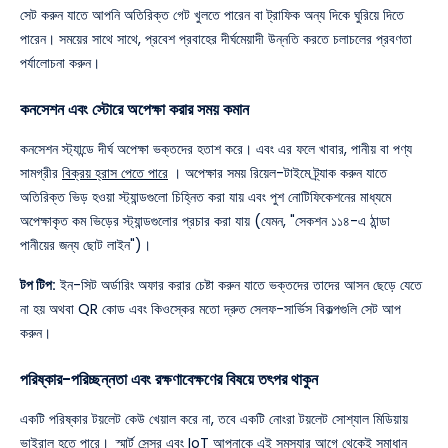
সেট করুন যাতে আপনি অতিরিক্ত গেট খুলতে পারেন বা ট্রাফিক অন্য দিকে ঘুরিয়ে দিতে
পারেন। সময়ের সাথে সাথে, প্রবেশ প্রবাহের দীর্ঘমেয়াদী উন্নতি করতে চলাচলের প্রবণতা
পর্যালোচনা করুন।
কনসেশন এবং স্টোরে অপেক্ষা করার সময় কমান
কনসেশন স্ট্যান্ডে দীর্ঘ অপেক্ষা ভক্তদের হতাশ করে। এবং এর ফলে খাবার, পানীয় বা পণ্য
সামগ্রীর
বিক্রয় হ্রাস পেতে পারে
। অপেক্ষার সময় রিয়েল-টাইমে ট্র্যাক করুন যাতে
অতিরিক্ত ভিড় হওয়া স্ট্যান্ডগুলো চিহ্নিত করা যায় এবং পুশ নোটিফিকেশনের মাধ্যমে
অপেক্ষাকৃত কম ভিড়ের স্ট্যান্ডগুলোর প্রচার করা যায় (যেমন, "সেকশন ১১৪-এ ঠান্ডা
পানীয়ের জন্য ছোট লাইন")।
টপ টিপ:
ইন-সিট অর্ডারিং অফার করার চেষ্টা করুন যাতে ভক্তদের তাদের আসন ছেড়ে যেতে
না হয় অথবা QR কোড এবং কিওস্কের মতো দ্রুত সেলফ-সার্ভিস বিকল্পগুলি সেট আপ
করুন।
পরিষ্কার-পরিচ্ছন্নতা এবং রক্ষণাবেক্ষণের বিষয়ে তৎপর থাকুন
একটি পরিষ্কার টয়লেট কেউ খেয়াল করে না, তবে একটি নোংরা টয়লেট সোশ্যাল মিডিয়ায়
ভাইরাল হতে পারে।
স্মার্ট সেন্সর এবং IoT আপনাকে এই সমস্যার আগে থেকেই সমাধান