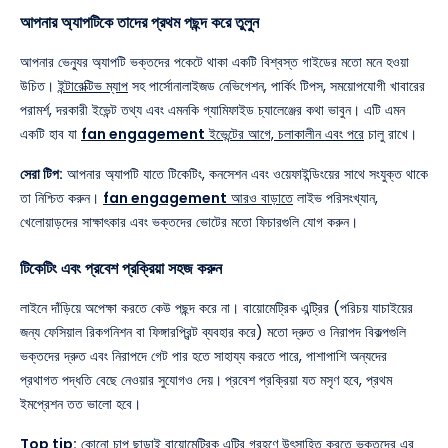
আপনার অ্যাপটিকে তাদের প্রথম পছন্দ করে তুলুন
আপনার ভেন্যুর অ্যাপটি ভক্তদের পকেটে থাকা একটি বিশ্বস্ত গাইডের মতো মনে হওয়া
উচিত।
ইন্টারেক্টিভ ম্যাপ
সহ পার্সোনালাইজড নেভিগেশন, পার্কিং টিপস, সময়োপযোগী খাবারের
পরামর্শ, দরকারী ইভেন্ট তথ্য এবং এমনকি গ্যামিফাইড চ্যালেঞ্জের কথা ভাবুন। এটি এমন
একটি হাব যা
fan engagement
ইভেন্টের আগে, চলাকালীন এবং পরে
চালু রাখে।
সেরা টিপ:
আপনার অ্যাপটি যাতে টিকেটিং, কনসেশন এবং ওয়েফাইন্ডিংয়ের সাথে সংযুক্ত থাকে
তা নিশ্চিত করুন।
fan engagement
আরও বাড়াতে
লাইভ পরিসংখ্যান,
খেলোয়াড়দের সাক্ষাৎকার এবং ভক্তদের ভোটের মতো ফিচারগুলি যোগ করুন।
টিকেটিং এবং প্রবেশ প্রক্রিয়া সহজ করুন
লাইনে দাঁড়িয়ে অপেক্ষা করতে কেউ পছন্দ করে না। বায়োমেট্রিক এন্ট্রির (পরিচয় যাচাইয়ের
জন্য ফেসিয়াল রিকগনিশন বা ফিঙ্গারপ্রিন্ট ব্যবহার করে) মতো দ্রুত ও নিরাপদ বিকল্পগুলি
ভক্তদের দ্রুত এবং নিরাপদে গেট পার হতে সাহায্য করতে পারে, পাশাপাশি অন্যদের
প্রথাগত পদ্ধতি বেছে নেওয়ার সুযোগও দেয়।
প্রবেশ প্রক্রিয়া যত মসৃণ হবে, প্রথম
ইমপ্রেশন তত ভালো হবে।
Top tip:
কোনো চাপ ছাড়াই বায়োমেট্রিক এন্ট্রি গ্রহণে উৎসাহিত করতে ভক্তদের এর