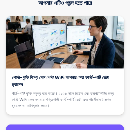
আপনার এটিও পছন্দ হতে পারে
পোস্ট-কুকি বিশ্বে কেন গেস্ট WiFi আপনার সেরা ফার্স্ট-পার্টি ডেটা
চ্যানেল
থার্ড-পার্টি কুকি অদৃশ্য হয়ে যাচ্ছে। ২০২৬ সালে রিটেল এবং হসপিটালিটির জন্য
গেস্ট WiFi কেন সবচেয়ে শক্তিশালী ফার্স্ট-পার্টি ডেটা এবং পার্সোনালাইজেশন
চ্যানেল তা আবিষ্কার করুন।