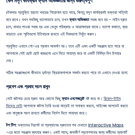
কেন মসৃণ কার্যক্রম ফ্যান অভিজ্ঞতার জন্য গুরুত্বপূর্ণ
চটকদার প্রযুক্তি হয়তো খবরের শিরোনাম হতে পারে, কিন্তু মসৃণ কার্যক্রমই ভক্তরা সত্যিই
মনে রাখে। যখন সবকিছু ভালোভাবে চলে, তখন
ফ্যান অভিজ্ঞতা
সহজ মনে হয় - লাইন দ্রুত
চলে, খাবার পাওয়া সহজ হয় এবং ভেন্যু পরিষ্কার ও আরামদায়ক থাকে। হতাশা কমাতে, ব্যয়
বাড়াতে এবং স্মৃতিগুলো ইতিবাচক রাখতে এই দিকগুলো নিখুঁত করুন।
প্রযুক্তি এখানে শো-এর প্রধান আকর্ষণ নয়। তবে এটি এমন একটি সরঞ্জাম হতে পারে যা
আপনাকে সেই ছোট ছোট জয়গুলো এনে দিতে সাহায্য করে যা একটি নির্বিঘ্ন দিন উপহার
দেয়।
সঠিক সরঞ্জামগুলো কীভাবে দুর্দান্ত ক্রিয়াকলাপকে সমর্থন করতে পারে তা এখানে দেওয়া হলো:
প্রবেশ এবং প্রবাহ সচল রাখুন
গেটে জটলার চেয়ে দ্রুত আর কোনো কিছু
ফ্যান এনগেজমেন্ট
নষ্ট করে না।
রিয়েল-টাইম
ভিড়ের ডেটা
আপনাকে জটলা তৈরি হওয়া মাত্রই তা সনাক্ত করতে, সাইনেজ আপডেট করতে
এবং মানুষকে সচল রাখতে কর্মীদের নির্দেশ দিতে সাহায্য করে।
টপ টিপ:
ভক্তদের টয়লেট বা প্রস্থানের দ্রুততম পথ দেখাতে
Interactive Maps
-এর মতো সরঞ্জাম ব্যবহার করুন। একই সাথে, জনাকীর্ণ প্রবেশপথের জন্য কর্মীদের অ্যালার্ট