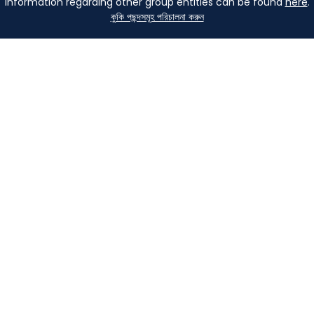
Information regarding other group entities can be found
here
.
কুকি পছন্দসমূহ পরিচালনা করুন