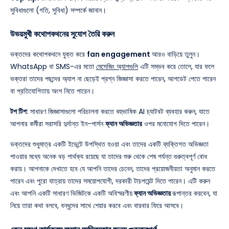
সুবিধাগুলো (গতি, সুবিধা) সম্পর্কে জানান।
উভয়মুখী কথোপকথনের সুযোগ তৈরি করুন
ভক্তদের কথোপকথনে যুক্ত করে
fan engagement
আরও বাড়িয়ে তুলুন।
WhatsApp বা SMS-এর মতো
মেসেজিং অ্যাপগুলি
এটি সম্ভব করে তোলে, যার ফলে
ভক্তরা তাদের পছন্দের অ্যাপ না ছেড়েই প্রশ্ন জিজ্ঞাসা করতে পারেন, আপডেট পেতে পারেন
বা প্রতিযোগিতায় অংশ নিতে পারেন।
টপ টিপ
: সাধারণ জিজ্ঞাসাগুলো পরিচালনা করতে বহুভাষিক AI চ্যাটবট ব্যবহার করুন, যাতে
আপনার কর্মীরা সরাসরি দুর্দান্ত ইন-পার্সন
ফ্যান অভিজ্ঞতার
ওপর মনোযোগ দিতে পারেন।
ভক্তদের শুধুমাত্র একটি ইভেন্টে উপস্থিত হওয়া এবং তাদের একটি ব্যক্তিগত অভিজ্ঞতা
পাওয়ার মধ্যে অনেক বড় পার্থক্য রয়েছে যা তাদের শুরু থেকে শেষ পর্যন্ত গুরুত্বপূর্ণ বোধ
করায়। আপনাকে দেখাতে হবে যে আপনি তাদের চেনেন, তাদের প্রয়োজনীয়তা অনুমান করতে
পারেন এবং পুরো যাত্রায় তাদের সময়োপযোগী, দরকারী টাচপয়েন্ট দিতে পারেন। এটি করুন
এবং আপনি একটি সাধারণ ভিজিটকে একটি অবিস্মরণীয়
ফ্যান অভিজ্ঞতায়
রূপান্তর করবেন, যা
নিয়ে তারা কথা বলবে, বন্ধুদের সাথে শেয়ার করবে এবং বারবার ফিরে আসবে।