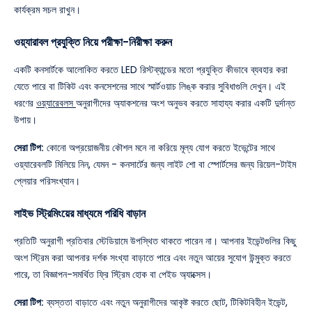
কার্যক্রম সচল রাখুন।
ওয়্যারাবল প্রযুক্তি নিয়ে পরীক্ষা-নিরীক্ষা করুন
একটি কনসার্টকে আলোকিত করতে LED রিস্টব্যান্ডের মতো প্রযুক্তি কীভাবে ব্যবহার করা
যেতে পারে বা টিকিট এবং কনসেশনের সাথে স্মার্টওয়াচ লিঙ্ক করার সুবিধাগুলি দেখুন। এই
ধরণের
ওয়্যারেবলস
অনুরাগীদের অ্যাকশনের অংশ অনুভব করতে সাহায্য করার একটি দুর্দান্ত
উপায়।
সেরা টিপ:
কোনো অপ্রয়োজনীয় কৌশল মনে না করিয়ে মূল্য যোগ করতে ইভেন্টের সাথে
ওয়্যারেবলটি মিলিয়ে নিন, যেমন - কনসার্টের জন্য লাইট শো বা স্পোর্টসের জন্য রিয়েল-টাইম
প্লেয়ার পরিসংখ্যান।
লাইভ স্ট্রিমিংয়ের মাধ্যমে পরিধি বাড়ান
প্রতিটি অনুরাগী প্রতিবার স্টেডিয়ামে উপস্থিত থাকতে পারেন না। আপনার ইভেন্টগুলির কিছু
অংশ স্ট্রিম করা আপনার দর্শক সংখ্যা বাড়াতে পারে এবং নতুন আয়ের সুযোগ উন্মুক্ত করতে
পারে, তা বিজ্ঞাপন-সমর্থিত ফ্রি স্ট্রিম হোক বা পেইড অ্যাক্সেস।
সেরা টিপ:
ব্যস্ততা বাড়াতে এবং নতুন অনুরাগীদের আকৃষ্ট করতে ছোট, টিকিটবিহীন ইভেন্ট,