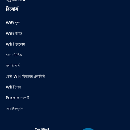
রিসোর্স
WiFi ব্লগ
WiFi গাইড
WiFi শব্দকোষ
কেস স্টাডিজ
সব রিসোর্স
গেস্ট WiFi ফিচারের চেকলিস্ট
WiFi টুলস
Purple সাপোর্ট
হোয়াটসঅ্যাপ