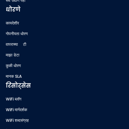
सर्व उद्योग पहा
धोरणे
कायदेशीर
गोपनीयता धोरण
वापराच्या अटी
माझा डेटा
कुकी धोरण
मानक SLA
रिसोर्सेस
WiFi ब्लॉग
WiFi मार्गदर्शक
WiFi शब्दसंग्रह