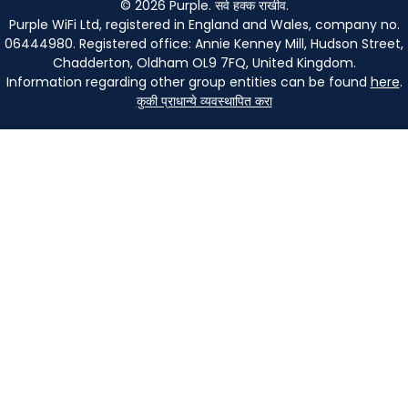
©
2026
Purple. सर्व हक्क राखीव.
Purple WiFi Ltd, registered in England and Wales, company no.
06444980. Registered office: Annie Kenney Mill, Hudson Street,
Chadderton, Oldham OL9 7FQ, United Kingdom.
Information regarding other group entities can be found
here
.
कुकी प्राधान्ये व्यवस्थापित करा