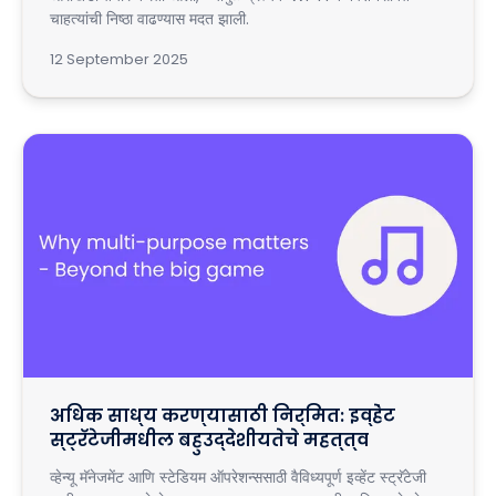
चाहत्यांची निष्ठा वाढण्यास मदत झाली.
12 September 2025
अधिक साध्य करण्यासाठी निर्मित: इव्हेंट
स्ट्रॅटेजीमधील बहुउद्देशीयतेचे महत्त्व
व्हेन्यू मॅनेजमेंट आणि स्टेडियम ऑपरेशन्ससाठी वैविध्यपूर्ण इव्हेंट स्ट्रॅटेजी