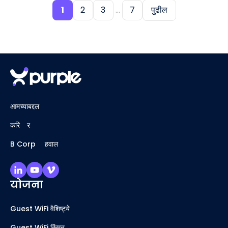
1
2
3
...
7
पुढील
आमच्याबद्दल
करिअर
B Corp अहवाल
योजना
Guest WiFi वैशिष्ट्ये
Guest WiFi किंमत