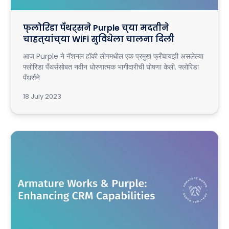
फ्लोरिडा पँथर्सने Purple च्या मदतीने
चाहत्यांच्या WiFi सुविधेला चालना दिली
आज Purple ने नॅशनल हॉकी लीगमधील एक प्रमुख फ्रँचायझी असलेल्या
फ्लोरिडा पँथर्ससोबत नवीन धोरणात्मक भागीदारीची घोषणा केली. फ्लोरिडा
पँथर्सने
18 July 2023