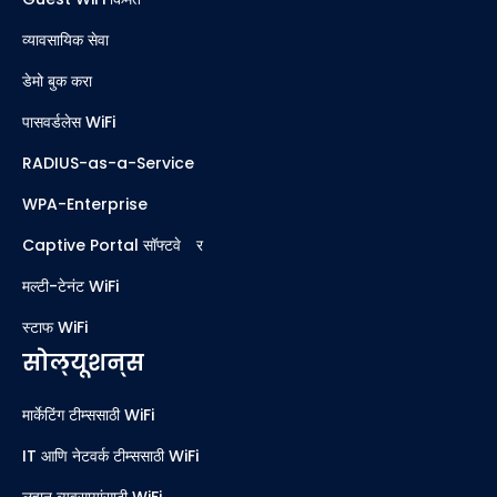
व्यावसायिक सेवा
डेमो बुक करा
पासवर्डलेस WiFi
RADIUS-as-a-Service
WPA-Enterprise
Captive Portal सॉफ्टवेअर
मल्टी-टेनंट WiFi
स्टाफ WiFi
सोल्यूशन्स
मार्केटिंग टीम्ससाठी WiFi
IT आणि नेटवर्क टीम्ससाठी WiFi
लहान व्यवसायांसाठी WiFi