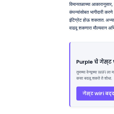
विमानतळाच्या आकारानुसार, 
कंपन्यांसोबत भागीदारी करण
इंटिग्रेट होऊ शकतात. अभ्या
वाढवू शकणारा मौल्यवान अभि
Purple चे गेस्ट
तुमच्या वेन्यूच्या WiFi 
कसा बदलू शकते ते शोधा.
गेस्ट WiFi बद्