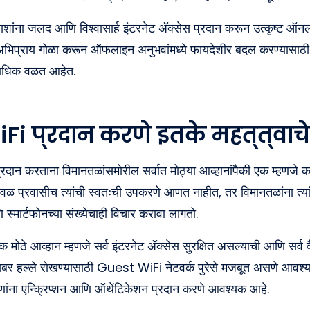
वाशांना जलद आणि विश्वासार्ह इंटरनेट अ‍ॅक्सेस प्रदान करून उत्कृष्ट ऑ
अभिप्राय गोळा करून ऑफलाइन अनुभवांमध्ये फायदेशीर बदल करण्यासाठ
काधिक वळत आहेत.
WiFi प्रदान करणे इतके महत्त्वाच
 प्रदान करताना विमानतळांसमोरील सर्वात मोठ्या आव्हानांपैकी एक म्हणजे क
वळ प्रवासीच त्यांची स्वतःची उपकरणे आणत नाहीत, तर विमानतळांना त्यांच्या 
ि स्मार्टफोनच्या संख्येचाही विचार करावा लागतो.
ठे आव्हान म्हणजे सर्व इंटरनेट अ‍ॅक्सेस सुरक्षित असल्याची आणि सर्व व
बर हल्ले रोखण्यासाठी
Guest WiFi
नेटवर्क पुरेसे मजबूत असणे आवश
णांना एन्क्रिप्शन आणि ऑथेंटिकेशन प्रदान करणे आवश्यक आहे.