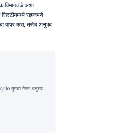
नेक विमानतळे अशा
न सिस्टीममध्ये सहजपणे
ेटाचा वापर करा, तसेच अनुभव
urple तुमचा गेस्ट अनुभव