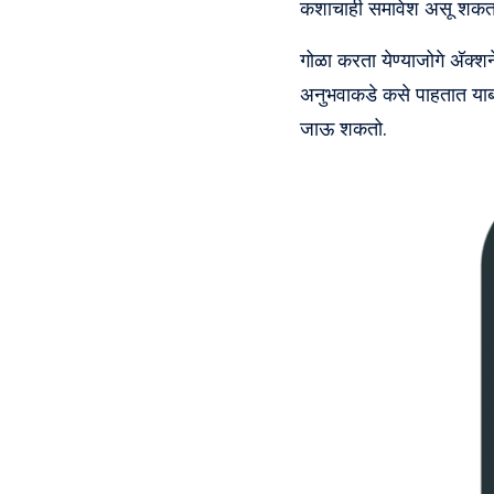
कशाचाही समावेश असू शकत
गोळा करता येण्याजोगे अ‍ॅक्श
अनुभवाकडे कसे पाहतात याब
जाऊ शकतो.