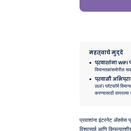
महत्वाचे मुद्दे
प्रवाशांना WiFi
विमानतळांसमोरील सर्वा
प्रवासी अभिप्र
WiFi प्लॅटफॉर्म विमा
करण्यासाठी वापरल्या 
प्रवाशांना इंटरनेट अ‍ॅक्स
विश्वासार्ह आणि किफायतशी