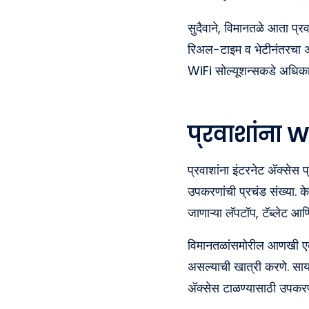
सुदैवाने, विमानतळे आता प्र
रिअल-टाइम व भेटीनंतरचा 
WiFi सोल्यूशन्सकडे अधि
प्रवाशांना 
प्रवाशांना इंटरनेट अ‍ॅक्सेस
उपकरणांची प्रचंड संख्या. के
जाणाऱ्या लॅपटॉप, टॅब्लेट आण
विमानतळांसमोरील आणखी एक मो
असल्याची खात्री करणे. साय
अ‍ॅक्सेस टाळण्यासाठी उपकर