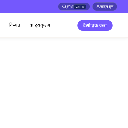
शोधा
साइन इन
Ctrl
K
किंमत
कार्यक्रम
डेमो बुक करा