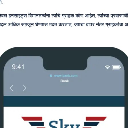
ो.
नेबल इनसाइट्स विमानतळांना त्यांचे ग्राहक कोण आहेत, त्यांच्या प्रवासाची
द्दल अधिक समजून घेण्यास मदत करतात, ज्याचा वापर नंतर ग्राहकांचा अ