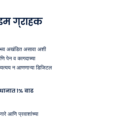
इम ग्राहक
ा अनुभव अखंडित असावा अशी
णि पेन व कागदाच्या
ात व्यत्यय न आणणाऱ्या डिजिटल
धानात १% वाढ
णारे आणि प्रवाशांच्या