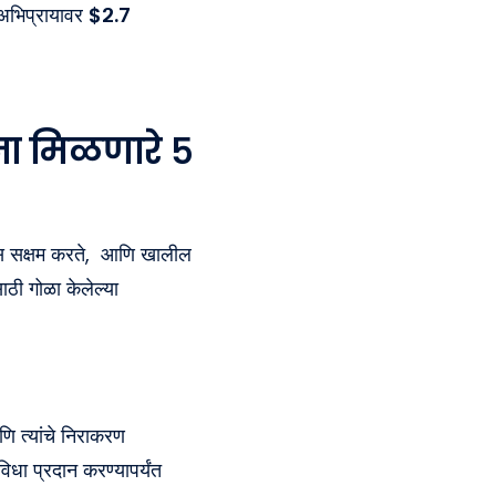
अभिप्रायावर
$२.७
ना मिळणारे ५
यास सक्षम करते, आणि खालील
ाठी गोळा केलेल्या
ि त्यांचे निराकरण
धा प्रदान करण्यापर्यंत