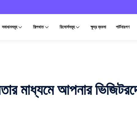
সমাধানসমূহ
শিল্পখাত
রিসোর্সসমূহ
ক্ষুদ্র ব্যবসা
পার্টনারগণ
 মাধ্যমে আপনার ভিজিটরদে