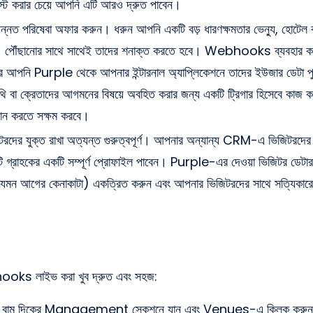
েস্ট করার চেয়ে আপনি এটি আরও দ্রুত পাবেন।
্নত পরিষেবা অফার করুন। ধরুন আপনি একটি বড় ধারণক্ষমতার ভেন্যু, হোটেল ব
পৌঁছানোর সাথে সাথেই তাদের শনাক্ত করতে হবে। Webhooks ব্যবহার কর
পর আপনি Purple থেকে আপনার ইন্টারনাল অ্যাপ্লিকেশনে তাদের ইউজার ডেটা 
ট অতিথি বা ক্রেতাদের আগমনের বিষয়ে অবহিত করার জন্য একটি ট্রিগার হিসেবে কাজ
দান করতে সক্ষম করবে।
িজিটরদের যুক্ত রাখা অত্যন্ত গুরুত্বপূর্ণ। আপনার অন্যান্য CRM-এ ভিজিটরদে
ি গ্রাহকের একটি সম্পূর্ণ প্রোফাইল পাবেন। Purple-এর দেওয়া ভিজিটর ডেটার স
েমন আগের কেনাকাটা) একত্রিত করুন এবং আপনার ভিজিটরদের সাথে সত্যিকারের 
s লাইভ করা খুব দ্রুত এবং সহজ:
েভেলে, বাম দিকের Management সেকশনে যান এবং Venues-এ ক্লিক ক