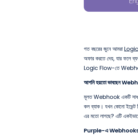
গত বছরের জুনে আমরা
Logi
অফার করতে দেয়, যার ফলে ব্যবস
Logic Flow-তে Webhooks চাল
আপনি হয়তো ভাবছেন Web
মূলত Webhook একটি সাধারণ 
কল ব্যাক। যখন কোনো ইভেন্ট ট
এর মতো লাগছে? এটি একইভাবে 
Purple-এ Webhooks-এর মা