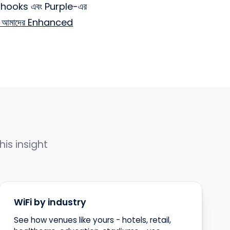
 Webhooks এবং Purple-এর
 আমাদের Enhanced
his insight
WiFi by industry
See how venues like yours - hotels, retail,