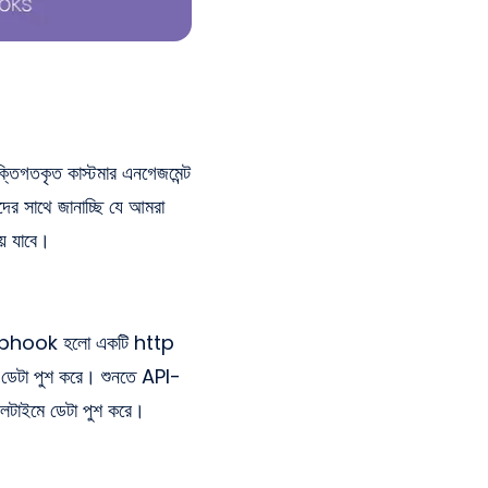
যক্তিগতকৃত কাস্টমার এনগেজমেন্ট
দের সাথে জানাচ্ছি যে আমরা
়ে যাবে।
, Webhook হলো একটি http
এ ডেটা পুশ করে। শুনতে API-
লটাইমে ডেটা পুশ করে।