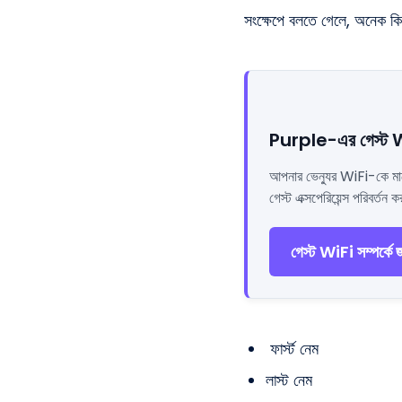
সংক্ষেপে বলতে গেলে, অনেক কি
Purple-এর গেস্ট WiFi
আপনার ভেন্যুর WiFi-কে মার্
গেস্ট এক্সপেরিয়েন্স পরিবর্ত
গেস্ট WiFi সম্পর্কে জ
ফার্স্ট নেম
লাস্ট নেম