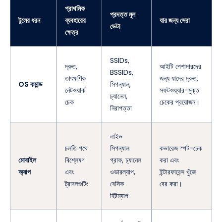
প্রাথমিক
প্রদত্ত মূল
টুলের ধরন
ব্যবহারের
যার জন্য সেরা
ডেটা
ক্ষেত্র
SSIDs,
দ্রুত,
আইটি পেশাদারদের
BSSIDs,
তাৎক্ষণিক
জন্য যাদের দ্রুত,
OS কমান্ড
সিগন্যাল,
নেটওয়ার্ক
সফটওয়্যার-মুক্ত
চ্যানেল,
চেক
চেকের প্রয়োজন।
নিরাপত্তা
লাইভ
চলতি পথে
সিগন্যাল
কভারেজ স্পট-চেক
মোবাইল
বিশ্লেষণ
গ্রাফ, চ্যানেল
করা এবং
অ্যাপ
এবং
ওভারল্যাপ,
ইন্টারফারেন্স খুঁজে
ট্রাবলশুটিং
বেসিক
বের করা।
হিটম্যাপ