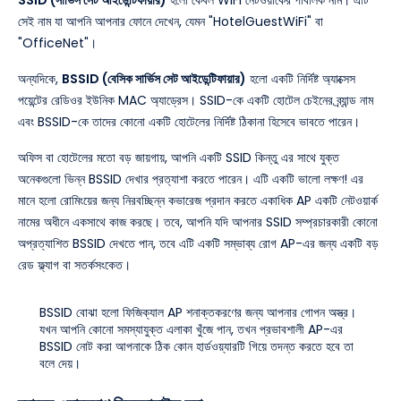
SSID (সার্ভিস সেট আইডেন্টিফায়ার)
হলো কেবল WiFi নেটওয়ার্কের পাবলিক নাম। এটি
সেই নাম যা আপনি আপনার ফোনে দেখেন, যেমন "HotelGuestWiFi" বা
"OfficeNet"।
অন্যদিকে,
BSSID (বেসিক সার্ভিস সেট আইডেন্টিফায়ার)
হলো একটি নির্দিষ্ট অ্যাক্সেস
পয়েন্টের রেডিওর ইউনিক MAC অ্যাড্রেস। SSID-কে একটি হোটেল চেইনের ব্র্যান্ড নাম
এবং BSSID-কে তাদের কোনো একটি হোটেলের নির্দিষ্ট ঠিকানা হিসেবে ভাবতে পারেন।
অফিস বা হোটেলের মতো বড় জায়গায়, আপনি একটি SSID কিন্তু এর সাথে যুক্ত
অনেকগুলো ভিন্ন BSSID দেখার প্রত্যাশা করতে পারেন। এটি একটি ভালো লক্ষণ! এর
মানে হলো রোমিংয়ের জন্য নিরবচ্ছিন্ন কভারেজ প্রদান করতে একাধিক AP একটি নেটওয়ার্ক
নামের অধীনে একসাথে কাজ করছে। তবে, আপনি যদি আপনার SSID সম্প্রচারকারী কোনো
অপ্রত্যাশিত BSSID দেখতে পান, তবে এটি একটি সম্ভাব্য রোগ AP-এর জন্য একটি বড়
রেড ফ্ল্যাগ বা সতর্কসংকেত।
BSSID বোঝা হলো ফিজিক্যাল AP শনাক্তকরণের জন্য আপনার গোপন অস্ত্র।
যখন আপনি কোনো সমস্যাযুক্ত এলাকা খুঁজে পান, তখন প্রভাবশালী AP-এর
BSSID নোট করা আপনাকে ঠিক কোন হার্ডওয়্যারটি গিয়ে তদন্ত করতে হবে তা
বলে দেয়।