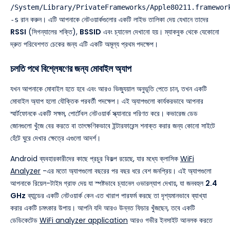
/System/Library/PrivateFrameworks/Apple80211.framewor
রান করুন। এটি আপনাকে নেটওয়ার্কগুলোর একটি লাইভ তালিকা দেয় যেখানে তাদের
-s
RSSI
(সিগন্যালের শক্তি),
BSSID
এবং চ্যানেল দেখানো হয়। ম্যাকবুক থেকে যেকোনো
দ্রুত পরিবেশগত চেকের জন্য এটি একটি অমূল্য প্রথম পদক্ষেপ।
চলতি পথে বিশ্লেষণের জন্য মোবাইল অ্যাপ
যখন আপনাকে মোবাইল হতে হবে এবং আরও ভিজ্যুয়াল অনুভূতি পেতে চান, তখন একটি
মোবাইল অ্যাপ হলো যৌক্তিক পরবর্তী পদক্ষেপ। এই অ্যাপগুলো কার্যকরভাবে আপনার
স্মার্টফোনকে একটি সক্ষম, পোর্টেবল নেটওয়ার্ক স্ক্যানারে পরিণত করে। কভারেজ ডেড
জোনগুলো খুঁজে বের করতে বা তাৎক্ষণিকভাবে ইন্টারফারেন্স শনাক্ত করার জন্য কোনো সাইটে
হেঁটে ঘুরে দেখার ক্ষেত্রে এগুলো আদর্শ।
Android ব্যবহারকারীদের কাছে প্রচুর বিকল্প রয়েছে, যার মধ্যে ক্লাসিক
WiFi
Analyzer
-এর মতো অ্যাপগুলো বছরের পর বছর ধরে বেশ জনপ্রিয়। এই অ্যাপগুলো
আপনাকে রিয়েল-টাইম গ্রাফ দেয় যা স্পষ্টভাবে চ্যানেল ওভারল্যাপ দেখায়, যা জনবহুল
2.4
GHz
ব্যান্ডের একটি নেটওয়ার্ক কেন এত খারাপ পারফর্ম করছে তা দৃশ্যমানভাবে ব্যাখ্যা
করার একটি চমৎকার উপায়। আপনি যদি আরও উন্নত ফিচার খুঁজছেন, তবে একটি
ডেডিকেটেড
WiFi analyzer application
আরও গভীর ইনসাইট আনলক করতে