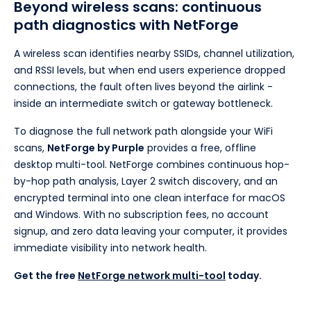
Beyond wireless scans: continuous
path diagnostics with NetForge
A wireless scan identifies nearby SSIDs, channel utilization,
and RSSI levels, but when end users experience dropped
connections, the fault often lives beyond the airlink -
inside an intermediate switch or gateway bottleneck.
To diagnose the full network path alongside your WiFi
scans,
NetForge by Purple
provides a free, offline
desktop multi-tool. NetForge combines continuous hop-
by-hop path analysis, Layer 2 switch discovery, and an
encrypted terminal into one clean interface for macOS
and Windows. With no subscription fees, no account
signup, and zero data leaving your computer, it provides
immediate visibility into network health.
Get the free
NetForge network multi-tool
today.