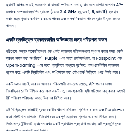
স্ক্যানটি আপনাকে এই কনজেশন বা যানজট স্পষ্টভাবে দেখায়, যার ফলে আপনি আপনার AP-
গুলোকে নন-ওভারল্যাপিং চ্যানেল (যেমন
2.4 GHz
ব্যান্ডের
1, 6, এবং 11
) ব্যবহার
করার জন্য পুনরায় কনফিগার করতে পারেন এবং তাৎক্ষণিকভাবে পারফরম্যান্স উন্নত করতে
পারেন।
একটি ত্রুটিমুক্ত ব্যবহারকারীর অভিজ্ঞতার জন্য পরিকল্পনা করুন
পরিশেষে, উন্নত অথেনটিকেশন এবং গেস্ট অ্যাক্সেস সলিউশনগুলো স্থাপন করার সময় একটি
ব্যাপক স্ক্যান করা অপরিহার্য।
Purple
-এর মতো প্ল্যাটফর্মগুলো, যা
Passpoint
এবং
OpenRoaming
-এর মতো প্রযুক্তির মাধ্যমে সুরক্ষিত, পাসওয়ার্ডবিহীন অ্যাক্সেস
প্রদান করে, একটি স্থিতিশীল এবং অপ্টিমাইজ করা নেটওয়ার্ক ভিত্তির ওপর নির্ভর করে।
একটি স্ক্যান যাচাই করে যে আপনার শক্তিশালী কভারেজ রয়েছে, AP-গুলোর মধ্যে
নিরবচ্ছিন্ন রোমিং নিশ্চিত করে এবং একটি নতুন ব্যবহারকারী-মুখী পরিষেবা চালু করার
আগেই
RF পরিবেশ পরিষ্কার আছে কিনা তা নিশ্চিত করে।
এই ভিত্তিমূলক কাজটিই ব্যবহারকারীর খারাপ অভিজ্ঞতা প্রতিরোধ করে এবং Purple-এর
মতো সলিউশনে আপনার বিনিয়োগ যেন এর পূর্ণ সম্ভাবনা প্রদান করে তা নিশ্চিত করে।
নির্ভরযোগ্য ইন্টারনেট অ্যাক্সেস এখন একটি প্রাথমিক প্রত্যাশা হওয়ায়, এই প্রস্তুতিমূলক
পদক্ষেপটি একেবারেই অপরিহার্য।