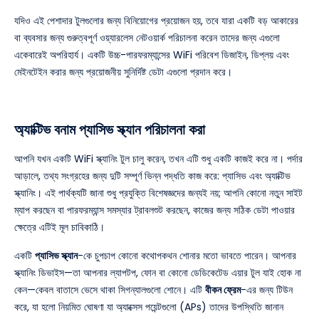
যদিও এই পেশাদার টুলগুলোর জন্য বিনিয়োগের প্রয়োজন হয়, তবে যারা একটি বড় আকারের
বা ব্যবসার জন্য গুরুত্বপূর্ণ ওয়্যারলেস নেটওয়ার্ক পরিচালনা করেন তাদের জন্য এগুলো
একেবারেই অপরিহার্য। একটি উচ্চ-পারফরম্যান্সের WiFi পরিবেশ ডিজাইন, ডিপ্লয় এবং
মেইনটেইন করার জন্য প্রয়োজনীয় সুনির্দিষ্ট ডেটা এগুলো প্রদান করে।
অ্যাক্টিভ বনাম প্যাসিভ স্ক্যান পরিচালনা করা
আপনি যখন একটি WiFi স্ক্যানিং টুল চালু করেন, তখন এটি শুধু একটি কাজই করে না। পর্দার
আড়ালে, তথ্য সংগ্রহের জন্য দুটি সম্পূর্ণ ভিন্ন পদ্ধতি কাজ করে: প্যাসিভ এবং অ্যাক্টিভ
স্ক্যানিং। এই পার্থক্যটি জানা শুধু প্রযুক্তি বিশেষজ্ঞদের জন্যই নয়; আপনি কোনো নতুন সাইট
ম্যাপ করছেন বা পারফরম্যান্স সমস্যার ট্রাবলশুট করছেন, কাজের জন্য সঠিক ডেটা পাওয়ার
ক্ষেত্রে এটিই মূল চাবিকাঠি।
একটি
প্যাসিভ স্ক্যান
-কে চুপচাপ কোনো কথোপকথন শোনার মতো ভাবতে পারেন। আপনার
স্ক্যানিং ডিভাইস—তা আপনার ল্যাপটপ, ফোন বা কোনো ডেডিকেটেড এয়ার টুল যাই হোক না
কেন—কেবল বাতাসে ভেসে থাকা সিগন্যালগুলো শোনে। এটি
বীকন ফ্রেম
-এর জন্য টিউন
করে, যা হলো নিয়মিত ঘোষণা যা অ্যাক্সেস পয়েন্টগুলো (APs) তাদের উপস্থিতি জানান