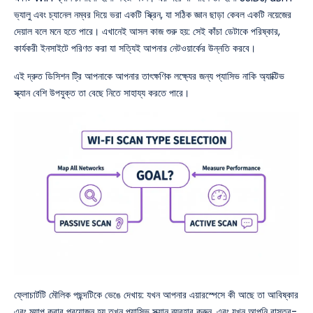
ভ্যালু এবং চ্যানেল নম্বর দিয়ে ভরা একটি স্ক্রিন, যা সঠিক জ্ঞান ছাড়া কেবল একটি নয়েজের
দেয়াল বলে মনে হতে পারে। এখানেই আসল কাজ শুরু হয়: সেই কাঁচা ডেটাকে পরিষ্কার,
কার্যকরী ইনসাইটে পরিণত করা যা সত্যিই আপনার নেটওয়ার্কের উন্নতি করবে।
এই দ্রুত ডিসিশন ট্রি আপনাকে আপনার তাৎক্ষণিক লক্ষ্যের জন্য প্যাসিভ নাকি অ্যাক্টিভ
স্ক্যান বেশি উপযুক্ত তা বেছে নিতে সাহায্য করতে পারে।
ফ্লোচার্টটি মৌলিক পছন্দটিকে ভেঙে দেখায়: যখন আপনার এয়ারস্পেসে কী আছে তা আবিষ্কার
এবং ম্যাপ করার প্রয়োজন হয় তখন প্যাসিভ স্ক্যান ব্যবহার করুন, এবং যখন আপনি বাস্তব-