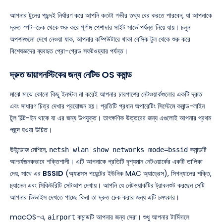
আপনার টুলের পছন্দই নির্ধারণ করে আপনি কতটা গভীর তথ্য বের করতে পারবেন, যা আপনাকে
দ্রুত স্পট-চেক থেকে শুরু করে পূর্ণাঙ্গ পেশাদার সাইট সার্ভে পর্যন্ত নিয়ে যায়। চলুন
অপশনগুলো দেখে নেওয়া যাক, আপনার কম্পিউটারে থাকা বেসিক টুল থেকে শুরু করে
বিশেষজ্ঞদের ব্যবহৃত প্রো-গ্রেড সফটওয়্যার পর্যন্ত।
দ্রুত ডায়াগনস্টিকের জন্য নেটিভ OS কমান্ড
মাঝে মাঝে কোনো কিছু ইনস্টল না করেই আপনার চারপাশের নেটওয়ার্কগুলোর একটি দ্রুত
এবং সাধারণ চিত্র দেখার প্রয়োজন হয়। প্রতিটি প্রধান অপারেটিং সিস্টেমে কমান্ড-লাইন
টুল বিল্ট-ইন থাকে যা এর জন্য উপযুক্ত। তাৎক্ষণিক উত্তরের জন্য এগুলোই আপনার প্রথম
পছন্দ হওয়া উচিত।
উইন্ডোজ মেশিনে,
কমান্ডটি
netsh wlan show networks mode=bssid
আশ্চর্যজনকভাবে শক্তিশালী। এটি আপনাকে প্রতিটি দৃশ্যমান নেটওয়ার্কের একটি তালিকা
দেয়, সাথে এর
BSSID
(অ্যাক্সেস পয়েন্টের ইউনিক MAC অ্যাড্রেস), সিগন্যালের শক্তি,
চ্যানেল এবং সিকিউরিটি সেটআপ দেখায়। আপনি যে নেটওয়ার্কটির ট্রাবলশুট করছেন সেটি
আপনার ডিভাইস দেখতে পাচ্ছে কিনা তা দ্রুত চেক করার জন্য এটি চমৎকার।
macOS-এ,
কমান্ডটি আপনার জন্য সেরা। শুধু আপনার টার্মিনালে
airport