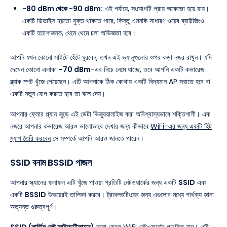
-80 dBm থেকে -90 dBm:
এই পর্যায়ে, সংযোগটি প্রায় অকেজো হয়ে যায়।
একটি ডিভাইস হয়তো যুক্ত থাকতে পারে, কিন্তু এমনকি সাধারণ ওয়েব ব্রাউজিংও
একটি হতাশাজনক, থেমে থেমে চলা অভিজ্ঞতা হবে।
আপনি যখন কোনো সাইটে হেঁটে ঘুরবেন, তখন এই ভ্যালুগুলোর ওপর কড়া নজর রাখুন। যদি
দেখেন কোনো এলাকা
-70 dBm
-এর নিচে নেমে যাচ্ছে, তবে আপনি একটি কভারেজ
ব্ল্যাক স্পট খুঁজে পেয়েছেন। এটি আপনাকে ঠিক কোথায় একটি বিদ্যমান AP সরাতে হবে বা
একটি নতুন যোগ করতে হবে তা বলে দেয়।
আপনার ফ্লোর প্ল্যান জুড়ে এই ডেটা ভিজ্যুয়ালাইজ করা অবিশ্বাস্যভাবে শক্তিশালী। এক
নজরে আপনার কভারেজ আরও ভালোভাবে দেখার জন্য কীভাবে
WiFi-এর জন্য একটি হিট
ম্যাপ তৈরি করবেন
সে সম্পর্কে আপনি আরও জানতে পারেন।
SSID বনাম BSSID পাজল
আপনার স্ক্যানের ফলাফল এটি খুঁজে পাওয়া প্রতিটি নেটওয়ার্কের জন্য একটি
SSID
এবং
একটি
BSSID
উভয়েরই তালিকা করবে। ট্রাবলশুটিংয়ের জন্য এগুলোর মধ্যে পার্থক্য জানা
অত্যন্ত গুরুত্বপূর্ণ।