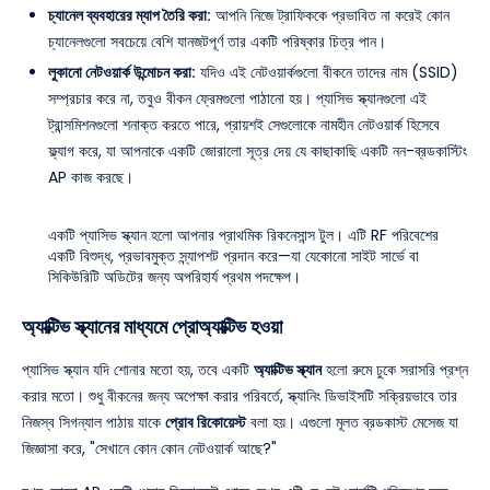
চ্যানেল ব্যবহারের ম্যাপ তৈরি করা:
আপনি নিজে ট্রাফিককে প্রভাবিত না করেই কোন
চ্যানেলগুলো সবচেয়ে বেশি যানজটপূর্ণ তার একটি পরিষ্কার চিত্র পান।
লুকানো নেটওয়ার্ক উন্মোচন করা:
যদিও এই নেটওয়ার্কগুলো বীকনে তাদের নাম (SSID)
সম্প্রচার করে না, তবুও বীকন ফ্রেমগুলো পাঠানো হয়। প্যাসিভ স্ক্যানগুলো এই
ট্রান্সমিশনগুলো শনাক্ত করতে পারে, প্রায়শই সেগুলোকে নামহীন নেটওয়ার্ক হিসেবে
ফ্ল্যাগ করে, যা আপনাকে একটি জোরালো সূত্র দেয় যে কাছাকাছি একটি নন-ব্রডকাস্টিং
AP কাজ করছে।
একটি প্যাসিভ স্ক্যান হলো আপনার প্রাথমিক রিকনেসান্স টুল। এটি RF পরিবেশের
একটি বিশুদ্ধ, প্রভাবমুক্ত স্ন্যাপশট প্রদান করে—যা যেকোনো সাইট সার্ভে বা
সিকিউরিটি অডিটের জন্য অপরিহার্য প্রথম পদক্ষেপ।
অ্যাক্টিভ স্ক্যানের মাধ্যমে প্রোঅ্যাক্টিভ হওয়া
প্যাসিভ স্ক্যান যদি শোনার মতো হয়, তবে একটি
অ্যাক্টিভ স্ক্যান
হলো রুমে ঢুকে সরাসরি প্রশ্ন
করার মতো। শুধু বীকনের জন্য অপেক্ষা করার পরিবর্তে, স্ক্যানিং ডিভাইসটি সক্রিয়ভাবে তার
নিজস্ব সিগন্যাল পাঠায় যাকে
প্রোব রিকোয়েস্ট
বলা হয়। এগুলো মূলত ব্রডকাস্ট মেসেজ যা
জিজ্ঞাসা করে, "সেখানে কোন কোন নেটওয়ার্ক আছে?"