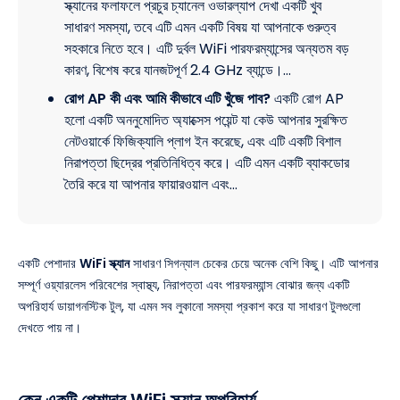
স্ক্যানের ফলাফলে প্রচুর চ্যানেল ওভারল্যাপ দেখা একটি খুব
সাধারণ সমস্যা, তবে এটি এমন একটি বিষয় যা আপনাকে গুরুত্ব
সহকারে নিতে হবে। এটি দুর্বল WiFi পারফরম্যান্সের অন্যতম বড়
কারণ, বিশেষ করে যানজটপূর্ণ 2.4 GHz ব্যান্ডে।…
রোগ AP কী এবং আমি কীভাবে এটি খুঁজে পাব?
একটি রোগ AP
হলো একটি অননুমোদিত অ্যাক্সেস পয়েন্ট যা কেউ আপনার সুরক্ষিত
নেটওয়ার্কে ফিজিক্যালি প্লাগ ইন করেছে, এবং এটি একটি বিশাল
নিরাপত্তা ছিদ্রের প্রতিনিধিত্ব করে। এটি এমন একটি ব্যাকডোর
তৈরি করে যা আপনার ফায়ারওয়াল এবং…
একটি পেশাদার
WiFi স্ক্যান
সাধারণ সিগন্যাল চেকের চেয়ে অনেক বেশি কিছু। এটি আপনার
সম্পূর্ণ ওয়্যারলেস পরিবেশের স্বাস্থ্য, নিরাপত্তা এবং পারফরম্যান্স বোঝার জন্য একটি
অপরিহার্য ডায়াগনস্টিক টুল, যা এমন সব লুকানো সমস্যা প্রকাশ করে যা সাধারণ টুলগুলো
দেখতে পায় না।
কেন একটি পেশাদার WiFi স্ক্যান অপরিহার্য