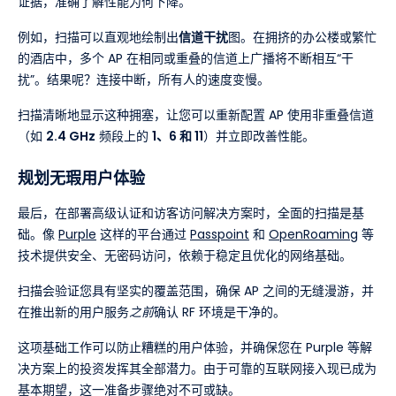
证据，准确了解性能为何下降。
例如，扫描可以直观地绘制出
信道干扰
图。在拥挤的办公楼或繁忙
的酒店中，多个 AP 在相同或重叠的信道上广播将不断相互“干
扰”。结果呢？连接中断，所有人的速度变慢。
扫描清晰地显示这种拥塞，让您可以重新配置 AP 使用非重叠信道
（如
2.4 GHz
频段上的
1、6 和 11
）并立即改善性能。
规划无瑕用户体验
最后，在部署高级认证和访客访问解决方案时，全面的扫描是基
础。像
Purple
这样的平台通过
Passpoint
和
OpenRoaming
等
技术提供安全、无密码访问，依赖于稳定且优化的网络基础。
扫描会验证您具有坚实的覆盖范围，确保 AP 之间的无缝漫游，并
在推出新的用户服务
之前
确认 RF 环境是干净的。
这项基础工作可以防止糟糕的用户体验，并确保您在 Purple 等解
决方案上的投资发挥其全部潜力。由于可靠的互联网接入现已成为
基本期望，这一准备步骤绝对不可或缺。