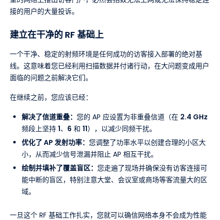
接的用户的大量投诉。
建立在干净的 RF 基础上
一个干净、稳定的射频环境是任何成功的访客接入部署的绝对基
线。这意味着您已经利用扫描数据并付诸行动，在大问题变成用户
面临的问题之前解决它们。
在继续之前，您应该已经：
解决了信道重叠：
您的 AP 应设置为非重叠信道（在
2.4 GHz
频段上坚持
1
、
6
和
11
），以减少同频干扰。
优化了 AP 发射功率：
您调整了功率水平以创建合理的小区大
小，从而减少信号泄漏并阻止 AP 相互干扰。
绘制并填补了覆盖盲区：
您走遍了现场并确保没有访客连接可
能中断的盲区，特别注意大堂、会议室或商场等客流量大的区
域。
一旦这个 RF 基础工作扎实，您就可以确信网络本身不会成为性能