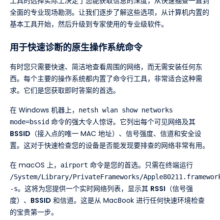
工具的选择实际上决定了您能获取信息的深度，从快速抽查一直到
全面的专业现场勘测。让我们逐步了解这些选项，从计算机内置的
基本工具开始，然后升级到专家使用的专业级软件。
用于快速诊断的原生操作系统命令
有时您只需要快速、简洁地查看周围的网络，而无需安装任何东
西。每个主要的操作系统都内置了命令行工具，非常适合这种需
求。它们是您获取即时答案的首选。
在 Windows 机器上，
netsh wlan show networks
命令的强大令人惊讶。它列出每个可见网络及其
mode=bssid
BSSID
（接入点的唯一 MAC 地址）、信号强度、信道和安全设
置。这对于快速检查您的设备是否能发现要排查的网络非常有用。
在 macOS 上，
命令是您的首选。只需在终端运行
airport
/System/Library/PrivateFrameworks/Apple80211.framewor
。这将为您提供一个实时网络列表，显示其
RSSI
（信号强
-s
度）、
BSSID
和信道。这是从 MacBook 进行任何快速环境检查
的宝贵第一步。