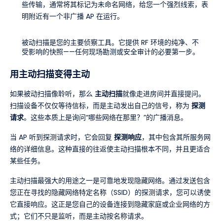
些传输，通常将其标记为未命名网络，给您一个强烈线索，表
明附近有一个非广播 AP 在运行。
被动扫描是您的主要侦察工具。它提供 RF 环境的纯净、不
受影响的快照——任何现场勘测或安全审计的必要第一步。
用主动扫描变得主动
如果被动扫描像聆听，那么
主动扫描
就像走进房间并直接提问。
扫描设备不仅仅等待信标，而是主动发出自己的信号，称为
探测
请求
。这些本质上是询问“哪些网络在那里？”的广播消息。
当 AP 听到探测请求时，它会回复
探测响应
，其中包含其所服务网
络的详细信息。这种直接的往返使主动扫描根本不同，并且更适合
某些任务。
主动扫描最强大的用途之一是可靠地发现隐藏网络。通过发送包含
您正在寻找的隐藏网络特定名称（SSID）的探测请求，您可以诱使
它直接响应。这正是您自己的设备连接到隐藏家庭或企业网络的方
式；它们不只是监听，而是主动按名称请求。