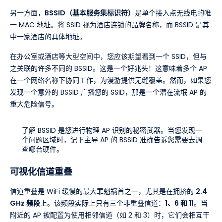
另一方面，
BSSID（基本服务集标识符）
是单个接入点无线电的唯
一 MAC 地址。将 SSID 视为酒店连锁的品牌名称，而 BSSID 是其
中一家酒店的具体地址。
在办公室或酒店等大型空间中，您应该期望看到一个 SSID，但与
之关联的许多不同的 BSSID。这是一个好兆头！这意味着多个 AP
在一个网络名称下协同工作，为漫游提供无缝覆盖。然而，如果您
发现一个意外的 BSSID 广播您的 SSID，那是一个潜在流氓 AP 的
重大危险信号。
了解 BSSID 是您进行物理 AP 识别的秘密武器。当您发现一
个问题区域时，记下主导 AP 的 BSSID 准确告诉您需要去调
查哪台硬件。
可视化信道重叠
信道重叠是 WiFi 缓慢的最大罪魁祸首之一，尤其是在拥挤的
2.4
GHz 频段
上。该频段实际上只有三个非重叠信道：
1、6 和 11
。当
附近的 AP 被配置为使用相邻信道（如 2 和 3）时，它们会相互干