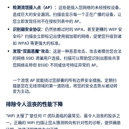
检测流氓接入点（AP）：
这些是插入您网络的未经授权设备，
造成巨大的安全漏洞。扫描会显示每一个正在广播的设备，让
您立即发现任何不在授权列表中的 AP。
识别弱安全协议：
仍然依赖过时的 WPA，甚至更糟的 WEP 安
全吗？扫描会立即标记出使用弱加密的网络，促使您升级到诸
如 WPA3 等更强大的标准。
发现“双面恶魔”攻击：
这是一种恶意攻击，攻击者模仿您合法
的网络 SSID 诱骗用户连接。扫描可以帮助您识别出那些共享
您网络名称但 BSSID 不同或信号特征异常的 AP。
一个流氓 AP 就能绕过您部署的所有边界安全措施。定期扫
描是您在无线领域的第一道防线，将您的安全态势从被动转
变为主动。
排除令人沮丧的性能下降
“WiFi 太慢了”是任何 IT 团队面临的最常见、最令人沮丧的投诉之
一。正确的 WiFi 扫描让您从猜测转向有针对性的诊断，提供确凿