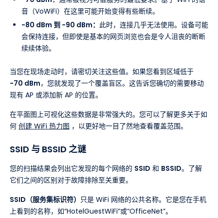
音（VoWiFi）在这里可能开始变得有些断续。
-80 dBm 到 -90 dBm：
此时，连接几乎无法使用。设备可能
会保持连接，但即使是基本的网页浏览也会是令人沮丧的断断
续续体验。
当您在现场走动时，请密切关注这些值。如果您看到区域低于
-70 dBm
，您就发现了一个覆盖盲区。这告诉您确切的需要移动
现有 AP 或添加新 AP 的位置。
在平面图上可视化这些数据是非常强大的。您可以了解更多关于如
何
创建 WiFi 热力图
，以更好地一目了然地查看覆盖范围。
SSID 与 BSSID 之谜
您的扫描结果会列出它发现的每个网络的
SSID
和
BSSID
。了解
它们之间的区别对于故障排除至关重要。
SSID（服务集标识符）
只是 WiFi 网络的公共名称。它是您在手机
上看到的名称，如“HotelGuestWiFi”或“OfficeNet”。