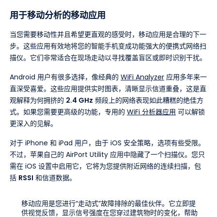
用于移动分析的移动应用
当您需要移动性并且希望更直观的感受时，移动应用是合理的下一
步。这些应用有效地将您的智能手机变成功能强大的便携式网络扫
描仪。它们非常适合在现场走动以寻找覆盖盲区或即时识别干扰。
Android 用户有很多选择，像经典的
WiFi Analyzer
应用多年来一
直深受喜爱。这些应用提供实时图表，清晰显示信道重叠，这是直
观解释为何拥挤的
2.4 GHz
频段上的网络表现如此糟糕的绝佳方
式。如果您需要更高级的功能，专用的
WiFi 分析器应用
可以解锁
更深入的见解。
对于 iPhone 和 iPad 用户，由于 iOS 安全策略，选项有些受限。
不过，苹果自己的 AirPort Utility 应用中隐藏了一个扫描仪。您只
需在 iOS 设置中启用它，它将为您提供附近网络的连续扫描，包
括
RSSI
和信道数据。
移动应用是您进行“走动式”故障排除的最佳伙伴。它立即提
供视觉反馈，显示信号强度在您穿过建筑物时的变化，帮助