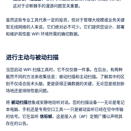
这对于诊断棘手的漫游问题至关重要。
虽然这些专业工具代表一定的投资，但对于管理大规模或业务关键
型无线网络的人来说，它们绝对必不可少。它们提供您设计、部署
和维护高性能 WiFi 环境所需的确切数据。
进行主动与被动扫描
当您启动 WiFi 扫描工具时，它不仅仅做一件事。在后台，有两种
截然不同的方法来收集信息：被动扫描和主动扫描。了解其中的区
别不仅适合技术头脑，更是获得正确数据的关键，无论您是规划新
场地还是排除性能问题。
将
被动扫描
想象成安静地窃听对话。您的扫描设备——无论是笔记
本电脑、手机还是专用空口工具——只是被动监听已经在空中传输
的信号。它在监听
信标帧
，这是接入点（AP）定期广播以声明其
存在的公告。