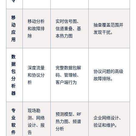
令
移
移动分析
实时信号图、
动
抽查覆盖范围并
和故障排
信道重叠、基
应
发现干扰。
除
本热力图
用
数
据
深度流量
完整数据包解
包
协议问题的高级
和协议分
码、管理帧、
分
故障排除。
析
客户端行为
析
器
专
现场勘
预测模型、RF
业
测、网络
企业网络设计、
热力图、频谱
软
设计、报
验证和维护。
分析
件
告