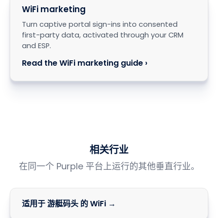
WiFi marketing
Turn captive portal sign-ins into consented
first-party data, activated through your CRM
and ESP.
Read the WiFi marketing guide ›
相关行业
在同一个 Purple 平台上运行的其他垂直行业。
适用于 游艇码头 的 WiFi →