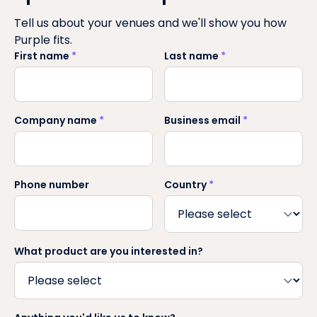
Tell us about your venues and we'll show you how
Purple fits.
First name
*
Last name
*
Company name
*
Business email
*
Phone number
Country
*
What product are you interested in?