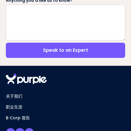
Anything you'd like us to know?
Speak to an Expert
关于我们
职业生涯
B Corp 报告