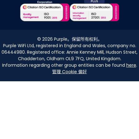
©
2026
Purple。保留所有权利。
Purple WiFi Ltd, registered in England and Wales, company no.
06444980. Registered office: Annie Kenney Mill, Hudson Street,
Chadderton, Oldham OL9 7FQ, United Kingdom.
Information regarding other group entities can be found
here
.
管理 Cookie 偏好