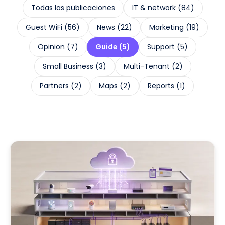
Todas las publicaciones
IT & network
(
84
)
Guest WiFi
(
56
)
News
(
22
)
Marketing
(
19
)
Opinion
(
7
)
Guide
(
5
)
Support
(
5
)
Small Business
(
3
)
Multi-Tenant
(
2
)
Partners
(
2
)
Maps
(
2
)
Reports
(
1
)