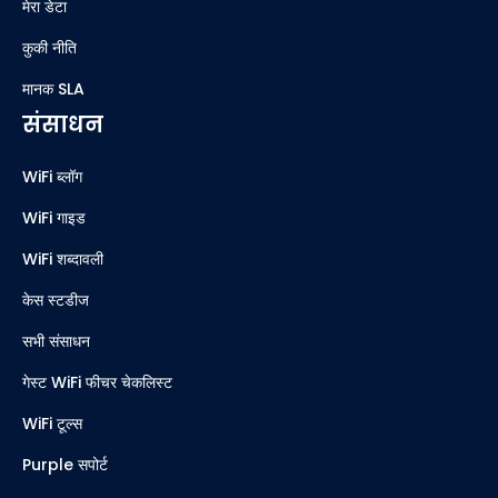
मेरा डेटा
कुकी नीति
मानक SLA
संसाधन
WiFi ब्लॉग
WiFi गाइड
WiFi शब्दावली
केस स्टडीज
सभी संसाधन
गेस्ट WiFi फीचर चेकलिस्ट
WiFi टूल्स
Purple सपोर्ट