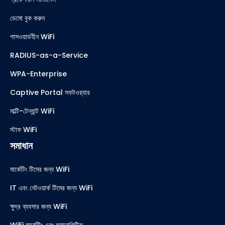
ডেমো বুক করুন
পাসওয়ার্ডহীন WiFi
RADIUS-as-a-Service
WPA-Enterprise
Captive Portal সফটওয়্যার
মাল্টি-টেন্যান্ট WiFi
স্টাফ WiFi
সমাধান
মার্কেটিং টিমের জন্য WiFi
IT এবং নেটওয়ার্ক টিমের জন্য WiFi
ক্ষুদ্র ব্যবসার জন্য WiFi
WiFi মার্কেটিং এবং অ্যানালিটিক্স