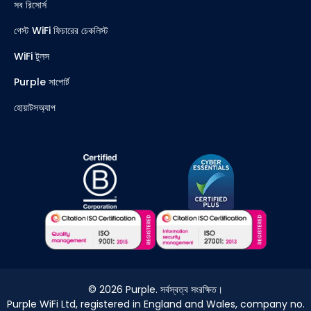
সব রিসোর্স
গেস্ট WiFi ফিচারের চেকলিস্ট
WiFi টুলস
Purple সাপোর্ট
হোয়াটসঅ্যাপ
©
2026
Purple. সর্বস্বত্ব সংরক্ষিত।
Purple WiFi Ltd, registered in England and Wales, company no.