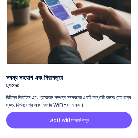
সদস্য সংযোগ এবং নিরাপত্তা
চ্যালেঞ্জ:
বিভিন্ন ডিভাইস এবং প্রয়োজন সম্পন্ন সদস্যদের একটি অস্থায়ী জনসংখ্যার জন্য
দ্রুত, নির্ভরযোগ্য এবং নিরাপদ WiFi প্রদান করা।
Staff WiFi সম্পর্কে জানুন