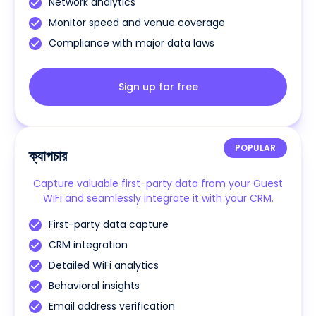
Network analytics
Monitor speed and venue coverage
Compliance with major data laws
Sign up for free
POPULAR
ক্যাপচার
Capture valuable first-party data from your Guest
WiFi and seamlessly integrate it with your CRM.
First-party data capture
CRM integration
Detailed WiFi analytics
Behavioral insights
Email address verification