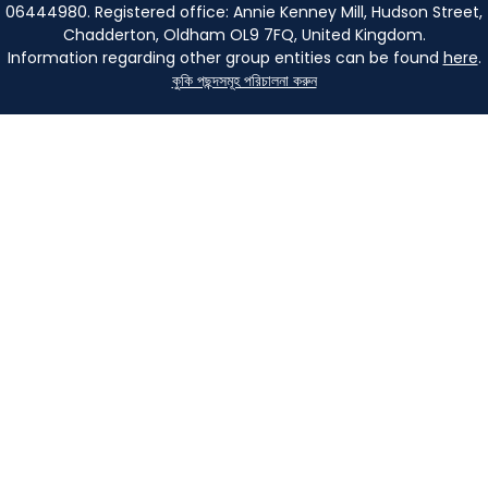
06444980. Registered office: Annie Kenney Mill, Hudson Street,
Chadderton, Oldham OL9 7FQ, United Kingdom.
Information regarding other group entities can be found
here
.
কুকি পছন্দসমূহ পরিচালনা করুন