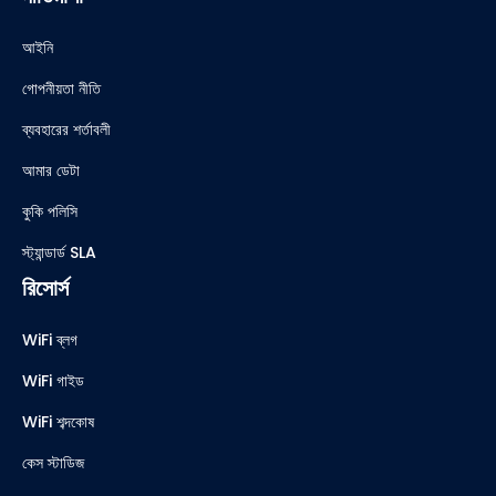
আইনি
গোপনীয়তা নীতি
ব্যবহারের শর্তাবলী
আমার ডেটা
কুকি পলিসি
স্ট্যান্ডার্ড SLA
রিসোর্স
WiFi ব্লগ
WiFi গাইড
WiFi শব্দকোষ
কেস স্টাডিজ