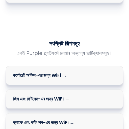
সংশ্লিষ্ট শিল্পসমূহ
একই Purple প্ল্যাটফর্মে চলমান অন্যান্য ভার্টিক্যালসমূহ।
কর্পোরেট অফিস-এর জন্য WiFi →
জিম এবং ফিটনেস-এর জন্য WiFi →
ক্যাফে এবং কফি শপ-এর জন্য WiFi →