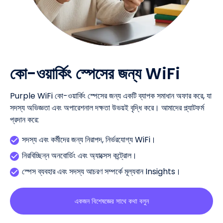
কো-ওয়ার্কিং স্পেসের জন্য WiFi
Purple WiFi কো-ওয়ার্কিং স্পেসের জন্য একটি ব্যাপক সমাধান অফার করে, যা
সদস্য অভিজ্ঞতা এবং অপারেশনাল দক্ষতা উভয়ই বৃদ্ধি করে। আমাদের প্ল্যাটফর্ম
প্রদান করে:
সদস্য এবং কর্মীদের জন্য নিরাপদ, নির্ভরযোগ্য WiFi।
নিরবিচ্ছিন্ন অনবোর্ডিং এবং অ্যাক্সেস কন্ট্রোল।
স্পেস ব্যবহার এবং সদস্য আচরণ সম্পর্কে মূল্যবান Insights।
একজন বিশেষজ্ঞের সাথে কথা বলুন