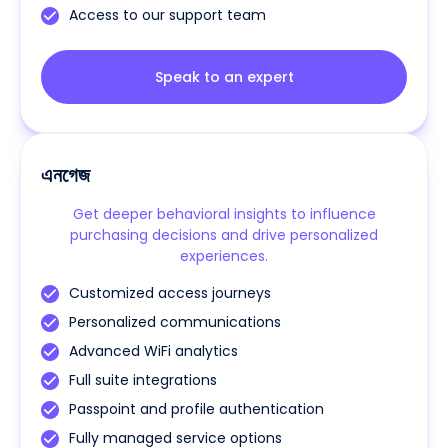
Access to our support team
Speak to an expert
এনগেজ
Get deeper behavioral insights to influence
purchasing decisions and drive personalized
experiences.
Customized access journeys
Personalized communications
Advanced WiFi analytics
Full suite integrations
Passpoint and profile authentication
Fully managed service options