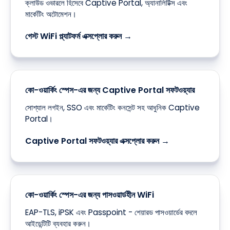
ক্লাউড ওভারলে হিসেবে Captive Portal, অ্যানালিটিক্স এবং
মার্কেটিং অটোমেশন।
গেস্ট WiFi প্ল্যাটফর্ম এক্সপ্লোর করুন →
কো-ওয়ার্কিং স্পেস-এর জন্য Captive Portal সফটওয়্যার
সোশ্যাল লগইন, SSO এবং মার্কেটিং কনসেন্ট সহ আধুনিক Captive
Portal।
Captive Portal সফটওয়্যার এক্সপ্লোর করুন →
কো-ওয়ার্কিং স্পেস-এর জন্য পাসওয়ার্ডহীন WiFi
EAP-TLS, iPSK এবং Passpoint - শেয়ারড পাসওয়ার্ডের বদলে
আইডেন্টিটি ব্যবহার করুন।