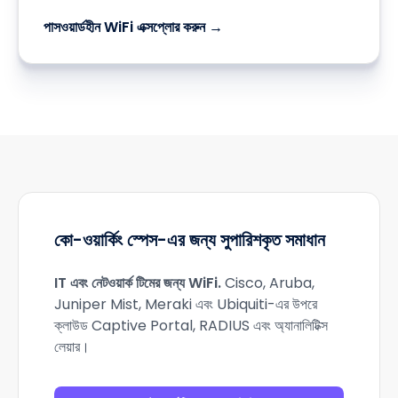
পাসওয়ার্ডহীন WiFi এক্সপ্লোর করুন →
কো-ওয়ার্কিং স্পেস-এর জন্য সুপারিশকৃত সমাধান
IT এবং নেটওয়ার্ক টিমের জন্য WiFi
.
Cisco, Aruba,
Juniper Mist, Meraki এবং Ubiquiti-এর উপরে
ক্লাউড Captive Portal, RADIUS এবং অ্যানালিটিক্স
লেয়ার।