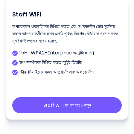
Staff WiFi
অপারেশনাল ধারাবাহিকতা নিশ্চিত করতে এবং সংবেদনশীল ডেটা সুরক্ষিত
করতে আপনার কর্মীদের জন্য একটি পৃথক, নিরাপদ নেটওয়ার্ক প্রদান করুন।
মূল বৈশিষ্ট্যগুলোর মধ্যে রয়েছে:
নিরাপদ WPA2-Enterprise অথেন্টিকেশন।
উৎপাদনশীলতা নিশ্চিত করতে কন্টেন্ট ফিল্টারিং।
স্টাফ ডিভাইসের সহজ অনবোর্ডিং এবং অফবোর্ডিং।
Staff WiFi সম্পর্কে আরও জানুন