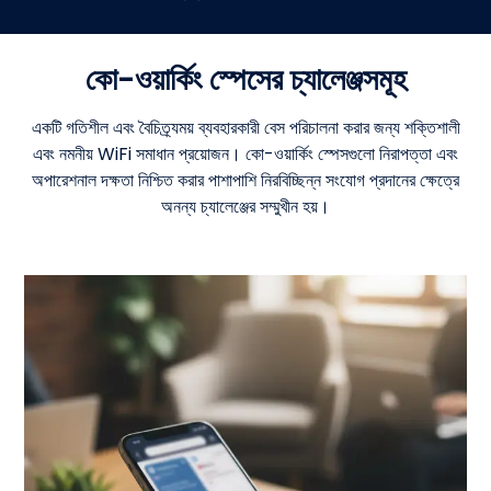
কো-ওয়ার্কিং স্পেসের চ্যালেঞ্জসমূহ
একটি গতিশীল এবং বৈচিত্র্যময় ব্যবহারকারী বেস পরিচালনা করার জন্য শক্তিশালী
এবং নমনীয় WiFi সমাধান প্রয়োজন। কো-ওয়ার্কিং স্পেসগুলো নিরাপত্তা এবং
অপারেশনাল দক্ষতা নিশ্চিত করার পাশাপাশি নিরবিচ্ছিন্ন সংযোগ প্রদানের ক্ষেত্রে
অনন্য চ্যালেঞ্জের সম্মুখীন হয়।