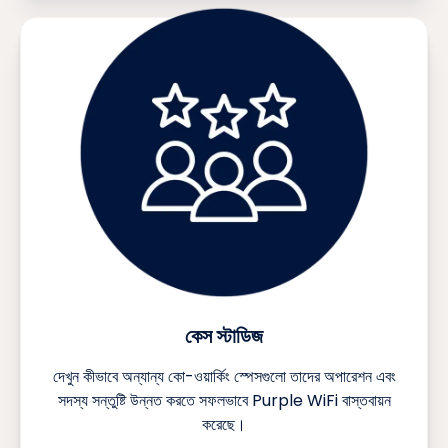
কেস স্টাডিজ
দেখুন কীভাবে অন্যান্য কো-ওয়ার্কিং স্পেসগুলো তাদের অপারেশন এবং
সদস্য সন্তুষ্টি উন্নত করতে সফলভাবে Purple WiFi বাস্তবায়ন
করেছে।