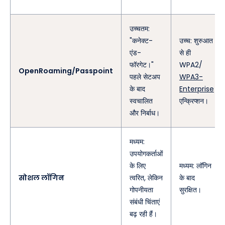
उच्चतम:
"कनेक्ट-
उच्च: शुरुआत
एंड-
से ही
फॉरगेट।"
WPA2/
OpenRoaming/Passpoint
पहले सेटअप
WPA3-
के बाद
Enterprise
स्वचालित
एन्क्रिप्शन।
और निर्बाध।
मध्यम:
उपयोगकर्ताओं
के लिए
मध्यम: लॉगिन
सोशल लॉगिन
त्वरित, लेकिन
के बाद
गोपनीयता
सुरक्षित।
संबंधी चिंताएं
बढ़ रही हैं।