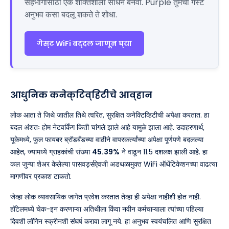
सहभागासाठी एक शक्तिशाली साधन बनवा. Purple तुमचा गेस्ट
अनुभव कसा बदलू शकते ते शोधा.
गेस्ट WiFi बद्दल जाणून घ्या
आधुनिक कनेक्टिव्हिटीचे आव्हान
लोक आता ते जिथे जातील तिथे त्वरित, सुरक्षित कनेक्टिव्हिटीची अपेक्षा करतात. हा
बदल अंशतः होम नेटवर्किंग किती चांगले झाले आहे यामुळे झाला आहे. उदाहरणार्थ,
यूकेमध्ये, फुल फायबर ब्रॉडबँडच्या वाढीने वापरकर्त्यांच्या अपेक्षा पूर्णपणे बदलल्या
आहेत, ज्यामध्ये ग्राहकांची संख्या
45.39%
ने वाढून 11.5 दशलक्ष झाली आहे. हा
कल जुन्या शेअर केलेल्या पासवर्ड्सऐवजी अडथळामुक्त WiFi ऑथेंटिकेशनच्या वाढत्या
मागणीवर प्रकाश टाकतो.
जेव्हा लोक व्यावसायिक जागेत प्रवेश करतात तेव्हा ही अपेक्षा नाहीशी होत नाही.
हॉटेलमध्ये चेक-इन करणाऱ्या अतिथीला किंवा नवीन कर्मचाऱ्याला त्यांच्या पहिल्या
दिवशी लॉगिन स्क्रीनशी संघर्ष करावा लागू नये. हा अनुभव स्वयंचलित आणि सुरक्षित