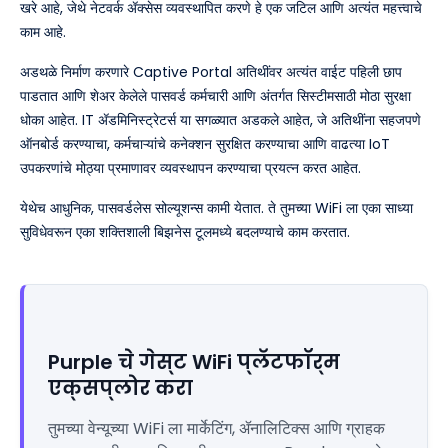
खरे आहे, जेथे नेटवर्क ॲक्सेस व्यवस्थापित करणे हे एक जटिल आणि अत्यंत महत्त्वाचे
काम आहे.
अडथळे निर्माण करणारे Captive Portal अतिथींवर अत्यंत वाईट पहिली छाप
पाडतात आणि शेअर केलेले पासवर्ड कर्मचारी आणि अंतर्गत सिस्टीमसाठी मोठा सुरक्षा
धोका आहेत. IT ॲडमिनिस्ट्रेटर्स या सगळ्यात अडकले आहेत, जे अतिथींना सहजपणे
ऑनबोर्ड करण्याचा, कर्मचाऱ्यांचे कनेक्शन सुरक्षित करण्याचा आणि वाढत्या IoT
उपकरणांचे मोठ्या प्रमाणावर व्यवस्थापन करण्याचा प्रयत्न करत आहेत.
येथेच आधुनिक, पासवर्डलेस सोल्यूशन्स कामी येतात. ते तुमच्या WiFi ला एका साध्या
सुविधेवरून एका शक्तिशाली बिझनेस टूलमध्ये बदलण्याचे काम करतात.
Purple चे गेस्ट WiFi प्लॅटफॉर्म
एक्सप्लोर करा
तुमच्या वेन्यूच्या WiFi ला मार्केटिंग, ॲनालिटिक्स आणि ग्राहक