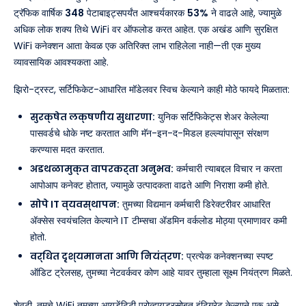
ट्रॅफिक वार्षिक
348
पेटाबाइट्सपर्यंत आश्चर्यकारक
53%
ने वाढले आहे, ज्यामुळे
अधिक लोक शक्य तिथे WiFi वर ऑफलोड करत आहेत. एक अखंड आणि सुरक्षित
WiFi कनेक्शन आता केवळ एक अतिरिक्त लाभ राहिलेला नाही—ती एक मुख्य
व्यावसायिक आवश्यकता आहे.
झिरो-ट्रस्ट, सर्टिफिकेट-आधारित मॉडेलवर स्विच केल्याने काही मोठे फायदे मिळतात:
सुरक्षेत लक्षणीय सुधारणा:
युनिक सर्टिफिकेट्स शेअर केलेल्या
पासवर्डचे धोके नष्ट करतात आणि मॅन-इन-द-मिडल हल्ल्यांपासून संरक्षण
करण्यास मदत करतात.
अडथळामुक्त वापरकर्ता अनुभव:
कर्मचारी त्याबद्दल विचार न करता
आपोआप कनेक्ट होतात, ज्यामुळे उत्पादकता वाढते आणि निराशा कमी होते.
सोपे IT व्यवस्थापन:
तुमच्या विद्यमान कर्मचारी डिरेक्टरीवर आधारित
ॲक्सेस स्वयंचलित केल्याने IT टीम्सचा ॲडमिन वर्कलोड मोठ्या प्रमाणावर कमी
होतो.
वर्धित दृश्यमानता आणि नियंत्रण:
प्रत्येक कनेक्शनच्या स्पष्ट
ऑडिट ट्रेलसह, तुमच्या नेटवर्कवर कोण आहे यावर तुम्हाला सूक्ष्म नियंत्रण मिळते.
शेवटी, तुमचे WiFi तुमच्या आयडेंटिटी प्रोव्हायडरसोबत इंटिग्रेट केल्याने एक असे