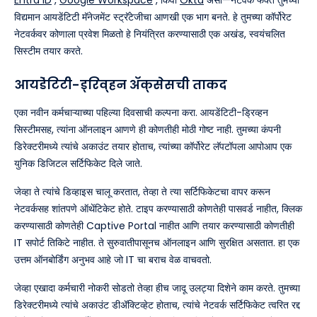
Entra ID
,
Google Workspace
, किंवा
Okta
असो—नेटवर्क फक्त तुमच्या
विद्यमान आयडेंटिटी मॅनेजमेंट स्ट्रॅटेजीचा आणखी एक भाग बनते. हे तुमच्या कॉर्पोरेट
नेटवर्कवर कोणाला प्रवेश मिळतो हे नियंत्रित करण्यासाठी एक अखंड, स्वयंचलित
सिस्टीम तयार करते.
आयडेंटिटी-ड्रिव्हन ॲक्सेसची ताकद
एका नवीन कर्मचाऱ्याच्या पहिल्या दिवसाची कल्पना करा. आयडेंटिटी-ड्रिव्हन
सिस्टीमसह, त्यांना ऑनलाइन आणणे ही कोणतीही मोठी गोष्ट नाही. तुमच्या कंपनी
डिरेक्टरीमध्ये त्यांचे अकाउंट तयार होताच, त्यांच्या कॉर्पोरेट लॅपटॉपला आपोआप एक
युनिक डिजिटल सर्टिफिकेट दिले जाते.
जेव्हा ते त्यांचे डिव्हाइस चालू करतात, तेव्हा ते त्या सर्टिफिकेटचा वापर करून
नेटवर्कसह शांतपणे ऑथेंटिकेट होते. टाइप करण्यासाठी कोणतेही पासवर्ड नाहीत, क्लिक
करण्यासाठी कोणतेही Captive Portal नाहीत आणि तयार करण्यासाठी कोणतीही
IT सपोर्ट तिकिटे नाहीत. ते सुरुवातीपासूनच ऑनलाइन आणि सुरक्षित असतात. हा एक
उत्तम ऑनबोर्डिंग अनुभव आहे जो IT चा बराच वेळ वाचवतो.
जेव्हा एखादा कर्मचारी नोकरी सोडतो तेव्हा हीच जादू उलट्या दिशेने काम करते. तुमच्या
डिरेक्टरीमध्ये त्यांचे अकाउंट डीॲक्टिव्हेट होताच, त्यांचे नेटवर्क सर्टिफिकेट त्वरित रद्द