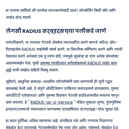
हा प्रवास दर्शवितो की प्रत्येक वापरकर्त्यासाठी WiFi ऑनबोर्डिंग किती सोपे आणि
अखंड होऊ शकते.
लेगसी RADIUS सर्व्हर्सच्या पलीकडे जाणे
पारंपारिकपणे, या स्तरावर नेटवर्क ॲक्सेस व्यवस्थापित करणे म्हणजे जटिल, ऑन-
प्रिमाइसेस RADIUS सर्व्हर्सशी संघर्ष करणे. या सिस्टीम्स कॉन्फिगर करणे आणि त्यांची
देखभाल करणे अनेकदा एक दुःस्वप्न होते, ज्यामुळे सुरक्षेचा हा स्तर अनेक संस्थांच्या
आवाक्याबाहेर गेला. तुम्ही
आमच्या तपशीलवार मार्गदर्शकामध्ये RADIUS सर्व्हर काय
आहे
याची सखोल माहिती मिळवू शकता.
सुदैवाने, आधुनिक क्लाउड-आधारित प्लॅटफॉर्म्सनी काम करण्याची ही जुनी पद्धत
कालबाह्य केली आहे. ते संपूर्ण ऑथेंटिकेशन प्रक्रिया क्लाउडमध्ये हाताळतात, तुमचा
आयडेंटिटी प्रोव्हायडर आणि तुमच्या विद्यमान नेटवर्क हार्डवेअरमधील मध्यस्थ म्हणून
काम करतात. हे "
RADIUS-as-a-Service
" मॉडेल तुम्हाला जुन्या, गुंतागुंतीच्या
इन्फ्रास्ट्रक्चरचे व्यवस्थापन करण्याच्या त्रासाशिवाय एंटरप्राइझ-ग्रेड सुरक्षा देते.
हा बदल पूर्वीपेक्षा अधिक महत्त्वाचा आहे. हायब्रिड वर्क आणि गगनाला भिडणाऱ्या
मोबाईल डेटा वापरामुळे, नेटवर्क्समधील रेषा पुसट होत आहेत. यूकेमध्ये, मोबाईल 5G