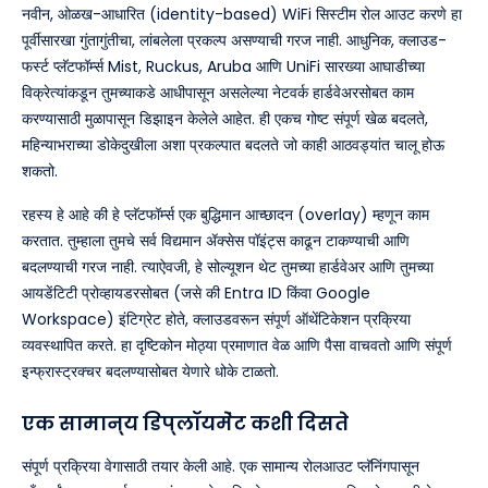
नवीन, ओळख-आधारित (identity-based) WiFi सिस्टीम रोल आउट करणे हा
पूर्वीसारखा गुंतागुंतीचा, लांबलेला प्रकल्प असण्याची गरज नाही. आधुनिक, क्लाउड-
फर्स्ट प्लॅटफॉर्म्स Mist, Ruckus, Aruba आणि UniFi सारख्या आघाडीच्या
विक्रेत्यांकडून तुमच्याकडे आधीपासून असलेल्या नेटवर्क हार्डवेअरसोबत काम
करण्यासाठी मुळापासून डिझाइन केलेले आहेत. ही एकच गोष्ट संपूर्ण खेळ बदलते,
महिन्याभराच्या डोकेदुखीला अशा प्रकल्पात बदलते जो काही आठवड्यांत चालू होऊ
शकतो.
रहस्य हे आहे की हे प्लॅटफॉर्म्स एक बुद्धिमान आच्छादन (overlay) म्हणून काम
करतात. तुम्हाला तुमचे सर्व विद्यमान ॲक्सेस पॉइंट्स काढून टाकण्याची आणि
बदलण्याची गरज नाही. त्याऐवजी, हे सोल्यूशन थेट तुमच्या हार्डवेअर आणि तुमच्या
आयडेंटिटी प्रोव्हायडरसोबत (जसे की Entra ID किंवा Google
Workspace) इंटिग्रेट होते, क्लाउडवरून संपूर्ण ऑथेंटिकेशन प्रक्रिया
व्यवस्थापित करते. हा दृष्टिकोन मोठ्या प्रमाणात वेळ आणि पैसा वाचवतो आणि संपूर्ण
इन्फ्रास्ट्रक्चर बदलण्यासोबत येणारे धोके टाळतो.
एक सामान्य डिप्लॉयमेंट कशी दिसते
संपूर्ण प्रक्रिया वेगासाठी तयार केली आहे. एक सामान्य रोलआउट प्लॅनिंगपासून