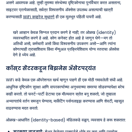
असणे आवश्यक आहे. तुम्ही तुमच्या संस्थेच्या दृष्टिकोनाचा पुनर्विचार करत असताना,
साइटवर प्रत्येकासाठी, सर्वत्र विश्वसनीय ॲक्सेस उपलब्ध असल्याची खात्री
करण्यासाठी
WiFi कव्हरेज सुधारणे
ही एक मूलभूत पहिली पायरी आहे.
खरे आव्हान केवळ सिग्नल प्रदान करणे हे नाही; तर ओळख (identity)
व्यवस्थापित करणे हे आहे. कोण कनेक्ट होत आहे हे जाणून घेणे—मग तो
अतिथी असो, कर्मचारी असो किंवा विश्वसनीय उपकरण असो—आणि त्यांना
कोणत्याही त्रासाशिवाय किंवा मॅन्युअल प्रक्रियेशिवाय योग्य स्तराचा ॲक्सेस
देणे हे ध्येय आहे.
कॉस्ट सेंटरकडून बिझनेस ॲसेटपर्यंत
WiFi कडे केवळ एक ऑपरेशनल खर्च म्हणून पाहणे ही एक मोठी गमावलेली संधी आहे.
आधुनिक दृष्टिकोन सुरक्षा आणि वापरकर्त्याच्या अनुभवाच्या समस्या सोडवण्यापेक्षा बरेच
काही करतो. तो फर्स्ट-पार्टी डेटाचा एक मौल्यवान स्रोत बनू शकतो, जो तुम्हाला
अभ्यागतांचे वर्तन समजून घेण्यास, मार्केटिंग पर्सनलाइझ करण्यास आणि शेवटी, महसूल
वाढवण्यास मदत करतो.
ओळख-आधारित (identity-based) मॉडेलकडे वळून, व्यवसाय हे करू शकतात:
सुरक्षा वाढवणे:
शेअर केलेल्या पासवर्डचे धोके दूर करा आणि प्रत्येक