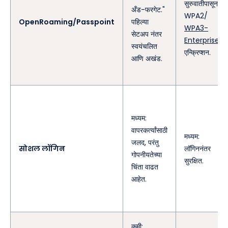
सुरुवातीपासूनच
अँड-फरगेट."
WPA2/
OpenRoaming/Passpoint
पहिल्या
WPA3-
सेटअप नंतर
Enterprise
स्वयंचलित
एन्क्रिप्शन.
आणि अखंड.
मध्यम:
वापरकर्त्यांसाठी
मध्यम:
जलद, परंतु
सोशल लॉगिन
लॉगिननंतर
गोपनीयतेच्या
सुरक्षित.
चिंता वाढत
आहेत.
कमी: