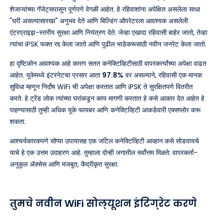
शेजाऱ्यांच्या गॅजेट्सपासून पूर्णपणे वेगळी आहेत. हे रहिवाशांना अपेक्षित असलेला साधा
"घरी असल्यासारखा" अनुभव देते आणि बिल्डिंग ऑपरेटरला आवश्यक असलेली
एंटरप्राइझ-स्तरीय सुरक्षा आणि नियंत्रण देते. जेव्हा एखादा रहिवासी बाहेर जातो, तेव्हा
त्यांचा iPSK फक्त रद्द केला जातो आणि पुढील भाडेकरूसाठी नवीन जनरेट केला जातो.
हा दृष्टिकोन आवश्यक आहे कारण सतत कनेक्टिव्हिटीसाठी वापरकर्त्यांच्या अपेक्षा वाढत
आहेत. यूकेमध्ये इंटरनेटचा प्रसार आता
97.8%
वर असल्याने, रहिवासी एक मानक
सुविधा म्हणून निर्दोष WiFi ची अपेक्षा करतात आणि iPSK ते सुरक्षितपणे वितरीत
करते. हे ट्रेंड लोक त्यांच्या घरांकडून काय मागणी करतात हे कसे आकार देत आहेत हे
पाहण्यासाठी तुम्ही अधिक यूके फायबर आणि कनेक्टिव्हिटी आकडेवारी एक्सप्लोर करू
शकता.
आश्चर्यकारकपणे सोप्या उपायासह एक जटिल कनेक्टिव्हिटी आव्हान कसे सोडवायचे
याचे हे एक उत्तम उदाहरण आहे. तुम्हाला दोन्ही जगातील सर्वोत्तम मिळते: वापरकर्ता-
अनुकूल ॲक्सेस आणि मजबूत, केंद्रीकृत सुरक्षा.
तुमचे नवीन WiFi सोल्यूशन इंटिग्रेट करणे