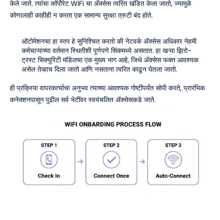
केले जाते. त्यांचा कॉर्पोरेट WiFi चा ॲक्सेस त्वरित खंडित केला जातो, ज्यामुळे
कोणालाही काहीही न करता एक सामान्य सुरक्षा त्रुटी बंद होते.
ऑटोमेशनचा हा स्तर हे सुनिश्चित करतो की नेटवर्क ॲक्सेस अधिकार नेहमी
कर्मचाऱ्याच्या वर्तमान स्थितीशी पूर्णपणे सिंकमध्ये असतात. हा खऱ्या झिरो-
ट्रस्ट सिक्युरिटी मॉडेलचा एक मुख्य भाग आहे, जिथे ॲक्सेस फक्त आवश्यक
असेल तेव्हाच दिला जातो आणि नसताना त्वरित काढून घेतला जातो.
ही प्रक्रिया वापरकर्त्याचा अनुभव त्याच्या आवश्यक गोष्टींपर्यंत सोपी करते, प्रारंभिक
कनेक्शनपासून पुढील सर्व भेटींवर स्वयंचलित ॲक्सेसकडे जाते.