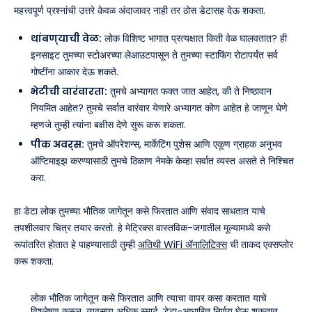
महत्त्वपूर्ण प्रश्नांची उत्तरे केवळ अंदाजावर नाही तर ठोस डेटासह देऊ शकता.
थांबण्याची वेळ:
लोक विशिष्ट भागात प्रत्यक्षात किती वेळ घालवतात? ही
इनसाइट तुमच्या स्टोअरच्या लेआउटपासून ते तुमच्या स्टाफिंग रोटापर्यंत सर्व
गोष्टींना आकार देऊ शकते.
भेटीची वारंवारता:
तुमचे अभ्यागत फक्त जात आहेत, की ते निष्ठावान
नियमित आहेत? तुमचे सर्वात वारंवार येणारे अभ्यागत कोण आहेत हे जाणून घेणे
म्हणजे तुम्ही त्यांना बक्षीस देणे सुरू करू शकता.
पीक अवर्स:
तुमचे ऑपरेशन्स, मार्केटिंग पुशेस आणि एकूण ग्राहक अनुभव
ऑप्टिमाइझ करण्यासाठी तुमचे ठिकाण नेमके केव्हा सर्वात व्यस्त असते ते निश्चित
करा.
हा डेटा लोक तुमच्या भौतिक जागेतून कसे फिरतात आणि संवाद साधतात याचे
तपशीलवार चित्र तयार करतो. हे मेट्रिक्स वास्तविक-जगातील मूल्यामध्ये कसे
रूपांतरित होतात हे पाहण्यासाठी तुम्ही
अतिथी WiFi ॲनालिटिक्स
ची ताकद एक्सप्लोर
करू शकता.
लोक भौतिक जागेतून कसे फिरतात आणि त्याचा वापर कसा करतात याचे
विश्लेषण करून, व्यवसाय अधिक स्मार्ट, डेटा-आधारित निर्णय घेऊ शकतात