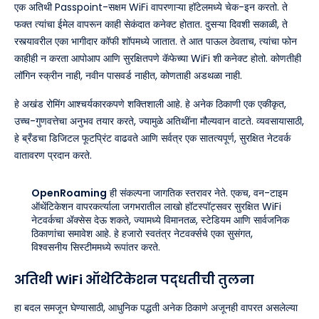
एक अतिथी Passpoint-सक्षम WiFi वापरणाऱ्या हॉटेलमध्ये चेक-इन करतो. ते
फक्त त्यांचा ईमेल वापरून काही सेकंदात कनेक्ट होतात. दुसऱ्या दिवशी सकाळी, ते
रस्त्यावरील एका भागीदार कॉफी शॉपमध्ये जातात. ते आत पाऊल ठेवताच, त्यांचा फोन
काहीही न करता आपोआप आणि सुरक्षितपणे कॅफेच्या WiFi शी कनेक्ट होतो. कोणतीही
लॉगिन स्क्रीन नाही, नवीन पासवर्ड नाहीत, कोणताही अडथळा नाही.
हे अखंड रोमिंग आश्चर्यकारकपणे शक्तिशाली आहे. हे अनेक ठिकाणी एक एकीकृत,
उच्च-गुणवत्तेचा अनुभव तयार करते, ज्यामुळे अतिथींना मौल्यवान वाटते. व्यवसायासाठी,
हे ब्रँडचा डिजिटल फूटप्रिंट वाढवते आणि सर्वत्र एक सातत्यपूर्ण, सुरक्षित नेटवर्क
वातावरण प्रदान करते.
OpenRoaming
ही संकल्पना जागतिक स्तरावर नेते. एकच, वन-टाइम
ऑथेंटिकेशन वापरकर्त्याला जगभरातील लाखो हॉटस्पॉट्सवर सुरक्षित WiFi
नेटवर्कचा ॲक्सेस देऊ शकते, ज्यामध्ये विमानतळ, स्टेडियम आणि सार्वजनिक
ठिकाणांचा समावेश आहे. हे हजारो स्वतंत्र नेटवर्क्सचे एका सुसंगत,
विश्वसनीय सिस्टीममध्ये रूपांतर करते.
अतिथी WiFi ऑथेंटिकेशन पद्धतींची तुलना
हा बदल समजून घेण्यासाठी, आधुनिक पद्धती अनेक ठिकाणे अजूनही वापरत असलेल्या