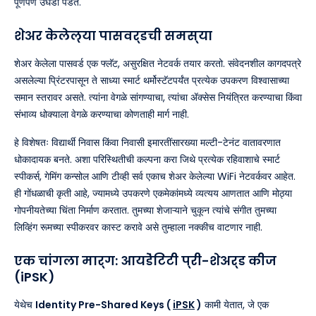
पूर्णपणे उघडी पडते.
शेअर केलेल्या पासवर्डची समस्या
शेअर केलेला पासवर्ड एक फ्लॅट, असुरक्षित नेटवर्क तयार करतो. संवेदनशील कागदपत्रे
असलेल्या प्रिंटरपासून ते साध्या स्मार्ट थर्मोस्टॅटपर्यंत प्रत्येक उपकरण विश्वासाच्या
समान स्तरावर असते. त्यांना वेगळे सांगण्याचा, त्यांचा ॲक्सेस नियंत्रित करण्याचा किंवा
संभाव्य धोक्याला वेगळे करण्याचा कोणताही मार्ग नाही.
हे विशेषतः विद्यार्थी निवास किंवा निवासी इमारतींसारख्या मल्टी-टेनंट वातावरणात
धोकादायक बनते. अशा परिस्थितीची कल्पना करा जिथे प्रत्येक रहिवाशाचे स्मार्ट
स्पीकर्स, गेमिंग कन्सोल आणि टीव्ही सर्व एकाच शेअर केलेल्या WiFi नेटवर्कवर आहेत.
ही गोंधळाची कृती आहे, ज्यामध्ये उपकरणे एकमेकांमध्ये व्यत्यय आणतात आणि मोठ्या
गोपनीयतेच्या चिंता निर्माण करतात. तुमच्या शेजाऱ्याने चुकून त्यांचे संगीत तुमच्या
लिव्हिंग रूमच्या स्पीकरवर कास्ट करावे असे तुम्हाला नक्कीच वाटणार नाही.
एक चांगला मार्ग: आयडेंटिटी प्री-शेअर्ड कीज
(iPSK)
येथेच
Identity Pre-Shared Keys (
iPSK
)
कामी येतात, जे एक