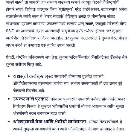
आम्ही पाहतो तो आणखी एक सामान्य अडथळा म्हणजे अंगभूत नेटवर्क वैशिष्ट्यांशी
होणारे संघर्ष, विशेषतः कंझ्युमर किंवा "प्रॉझ्युमर" ग्रेड हार्डवेअरवर. उदाहरणार्थ, अनेक
राउटर्समध्ये त्यांचे स्वतःचे "गेस्ट नेटवर्क" वैशिष्ट्य असते जे योग्यरित्या संवाद
साधण्याचा प्रयत्न करणाऱ्या उपकरणांमध्ये व्यत्यय आणू शकते, ज्यामुळे सर्वकाही योग्य
SSID वर असल्याचे दिसत असतानाही यादृच्छिक ड्रॉप-ऑफ्स होतात. जर तुम्हाला
अनपेक्षित डिस्कनेक्शन्स दिसत असतील, तर तुमच्या राउटरवरील हे दुय्यम गेस्ट मोड्स
अक्षम करणे हा बऱ्याचदा एक त्वरित उपाय असतो.
शेवटी, गोष्टींवर सक्रियपणे लक्ष ठेवा. तुमच्या प्लॅटफॉर्ममधील ॲनालिटिक्स डॅशबोर्ड येथे
तुमचा सर्वोत्तम मित्र आहे.
यशस्वी कनेक्शन्स:
अयशस्वी होण्याच्या तुलनेत यशस्वी
ऑथेंटिकेशन्सच्या प्रमाणाचा मागोवा घ्या. संभाव्य समस्यांसाठी ही एक उत्तम पूर्व
चेतावणी सिस्टीम आहे.
उपकरणांचे प्रकार:
कोणत्या प्रकारची उपकरणे कनेक्ट होत आहेत यावर
नियंत्रण मिळवा. हे तुम्हाला भविष्यातील क्षमतेची योजना आखण्यास आणि सुरक्षा
धोरणांमध्ये बदल करण्यास मदत करते.
थांबण्याची वेळ आणि भेटीची वारंवारता:
अतिथी नेटवर्क्ससाठी, हे
आकडे तुम्हाला अभ्यागतांचे वर्तन आणि एंगेजमेंटबद्दल विलक्षण इनसाइट्स देतात.