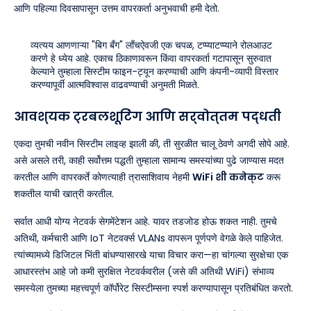
आणि पहिल्या दिवसापासून उत्तम वापरकर्ता अनुभवाची हमी देतो.
व्यत्यय आणणाऱ्या "बिग बँग" लाँचऐवजी एक चपळ, टप्प्याटप्प्याने रोलआउट
करणे हे ध्येय आहे. एकाच ठिकाणावरून किंवा वापरकर्ता गटापासून सुरुवात
केल्याने तुम्हाला सिस्टीम फाइन-ट्यून करण्याची आणि कंपनी-व्यापी विस्तार
करण्यापूर्वी आत्मविश्वास वाढवण्याची अनुमती मिळते.
आवश्यक ट्रबलशूटिंग आणि सर्वोत्तम पद्धती
एकदा तुमची नवीन सिस्टीम लाइव्ह झाली की, ती सुरळीत चालू ठेवणे अगदी सोपे आहे.
असे असले तरी, काही सर्वोत्तम पद्धती तुम्हाला सामान्य समस्यांच्या पुढे जाण्यास मदत
करतील आणि वापरकर्ते कोणत्याही त्रासाशिवाय नेहमी
WiFi शी कनेक्ट
करू
शकतील याची खात्री करतील.
सर्वात आधी योग्य नेटवर्क सेगमेंटेशन आहे. यावर तडजोड होऊ शकत नाही. तुमचे
अतिथी, कर्मचारी आणि IoT नेटवर्क्स VLANs वापरून पूर्णपणे वेगळे केले पाहिजेत.
त्यांच्यामध्ये डिजिटल भिंती बांधण्यासारखे याचा विचार करा—हा चांगल्या सुरक्षेचा एक
आधारस्तंभ आहे जो कमी सुरक्षित नेटवर्कवरील (जसे की अतिथी WiFi) संभाव्य
समस्येला तुमच्या महत्त्वपूर्ण कॉर्पोरेट सिस्टीम्सना स्पर्श करण्यापासून प्रतिबंधित करतो.