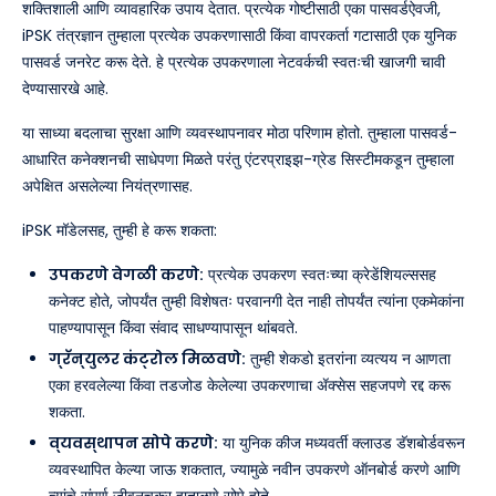
शक्तिशाली आणि व्यावहारिक उपाय देतात. प्रत्येक गोष्टीसाठी एका पासवर्डऐवजी,
iPSK तंत्रज्ञान तुम्हाला प्रत्येक उपकरणासाठी किंवा वापरकर्ता गटासाठी एक युनिक
पासवर्ड जनरेट करू देते. हे प्रत्येक उपकरणाला नेटवर्कची स्वतःची खाजगी चावी
देण्यासारखे आहे.
या साध्या बदलाचा सुरक्षा आणि व्यवस्थापनावर मोठा परिणाम होतो. तुम्हाला पासवर्ड-
आधारित कनेक्शनची साधेपणा मिळते परंतु एंटरप्राइझ-ग्रेड सिस्टीमकडून तुम्हाला
अपेक्षित असलेल्या नियंत्रणासह.
iPSK मॉडेलसह, तुम्ही हे करू शकता:
उपकरणे वेगळी करणे:
प्रत्येक उपकरण स्वतःच्या क्रेडेंशियल्ससह
कनेक्ट होते, जोपर्यंत तुम्ही विशेषतः परवानगी देत नाही तोपर्यंत त्यांना एकमेकांना
पाहण्यापासून किंवा संवाद साधण्यापासून थांबवते.
ग्रॅन्युलर कंट्रोल मिळवणे:
तुम्ही शेकडो इतरांना व्यत्यय न आणता
एका हरवलेल्या किंवा तडजोड केलेल्या उपकरणाचा ॲक्सेस सहजपणे रद्द करू
शकता.
व्यवस्थापन सोपे करणे:
या युनिक कीज मध्यवर्ती क्लाउड डॅशबोर्डवरून
व्यवस्थापित केल्या जाऊ शकतात, ज्यामुळे नवीन उपकरणे ऑनबोर्ड करणे आणि