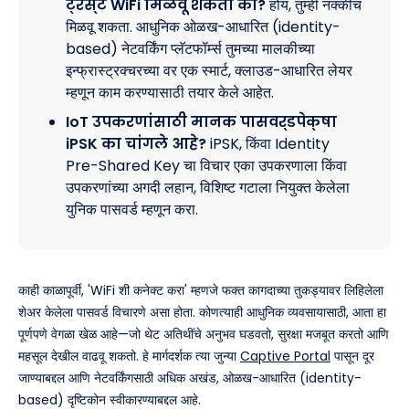
ट्रस्ट WiFi मिळवू शकतो का?
होय, तुम्ही नक्कीच
मिळवू शकता. आधुनिक ओळख-आधारित (identity-
based) नेटवर्किंग प्लॅटफॉर्म्स तुमच्या मालकीच्या
इन्फ्रास्ट्रक्चरच्या वर एक स्मार्ट, क्लाउड-आधारित लेयर
म्हणून काम करण्यासाठी तयार केले आहेत.
IoT उपकरणांसाठी मानक पासवर्डपेक्षा
iPSK का चांगले आहे?
iPSK, किंवा Identity
Pre-Shared Key चा विचार एका उपकरणाला किंवा
उपकरणांच्या अगदी लहान, विशिष्ट गटाला नियुक्त केलेला
युनिक पासवर्ड म्हणून करा.
काही काळापूर्वी, 'WiFi शी कनेक्ट करा' म्हणजे फक्त कागदाच्या तुकड्यावर लिहिलेला
शेअर केलेला पासवर्ड विचारणे असा होता. कोणत्याही आधुनिक व्यवसायासाठी, आता हा
पूर्णपणे वेगळा खेळ आहे—जो थेट अतिथींचे अनुभव घडवतो, सुरक्षा मजबूत करतो आणि
महसूल देखील वाढवू शकतो. हे मार्गदर्शक त्या जुन्या
Captive Portal
पासून दूर
जाण्याबद्दल आणि नेटवर्किंगसाठी अधिक अखंड, ओळख-आधारित (identity-
based) दृष्टिकोन स्वीकारण्याबद्दल आहे.