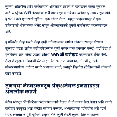
तुमच्या अतिथींना आणि कर्मचाऱ्यांना ऑनलाइन आणणे ही खरोखरच फक्त सुरुवात
आहे. आधुनिक WiFi नेटवर्कची खरी ताकद एकदा सर्वजण कनेक्ट झाल्यावर सुरू होते.
हे WiFi कडे एक साधी सुविधा—एक कॉस्ट सेंटर—म्हणून पाहण्यापासून ते एक
शक्तिशाली धोरणात्मक ॲसेट म्हणून ओळखण्याकडे तुमची मानसिकता बदलण्याबद्दल
आहे.
हे परिवर्तन तेव्हा घडते जेव्हा तुम्ही कनेक्शन्सच्या मागील लोकांना समजून घेण्यास
सुरुवात करता. लॉगिन प्रक्रियेदरम्यान तुम्ही कॅप्चर करू शकणारा फर्स्ट-पार्टी डेटा ही
गुरुकिल्ली आहे. जेव्हा एखादा अतिथी
WiFi शी कनेक्ट
करण्यासाठी ईमेल देतो,
तेव्हा ते तुम्हाला संवादाची थेट लाइन देत असतात. अचानक, निनावी फूटफॉल
ओळखण्यायोग्य, वारंवार येणारे अभ्यागत बनतो, ज्यामुळे बिझनेस इंटेलिजन्सची सोन्याची
खाण उघडते.
तुमच्या नेटवर्कवरून ॲक्शनेबल इनसाइट्स
अनलॉक करणे
येथेच अंगभूत ॲनालिटिक्स प्लॅटफॉर्म्स कामी येतात. ते तो कच्चा डेटा घेतात आणि त्याचे
खरोखर उपयुक्त अशा गोष्टीत रूपांतर करतात, अभ्यागतांच्या वर्तनातील असे पॅटर्न
उघड करतात जे पूर्वी पूर्णपणे अदृश्य होते. तुम्ही शेवटी तुमच्या ठिकाणाबद्दलच्या