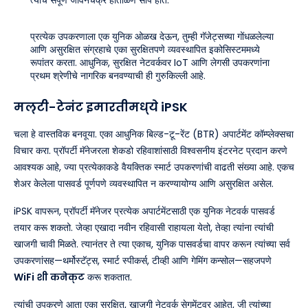
त्यांचे संपूर्ण जीवनचक्र हाताळणे सोपे होते.
प्रत्येक उपकरणाला एक युनिक ओळख देऊन, तुम्ही गॅजेट्सच्या गोंधळलेल्या
आणि असुरक्षित संग्रहाचे एका सुरक्षितपणे व्यवस्थापित इकोसिस्टममध्ये
रूपांतर करता. आधुनिक, सुरक्षित नेटवर्कवर IoT आणि लेगसी उपकरणांना
प्रथम श्रेणीचे नागरिक बनवण्याची ही गुरुकिल्ली आहे.
मल्टी-टेनंट इमारतीमध्ये iPSK
चला हे वास्तविक बनवूया. एका आधुनिक बिल्ड-टू-रेंट (BTR) अपार्टमेंट कॉम्प्लेक्सचा
विचार करा. प्रॉपर्टी मॅनेजरला शेकडो रहिवाशांसाठी विश्वसनीय इंटरनेट प्रदान करणे
आवश्यक आहे, ज्या प्रत्येकाकडे वैयक्तिक स्मार्ट उपकरणांची वाढती संख्या आहे. एकच
शेअर केलेला पासवर्ड पूर्णपणे व्यवस्थापित न करण्यायोग्य आणि असुरक्षित असेल.
iPSK वापरून, प्रॉपर्टी मॅनेजर प्रत्येक अपार्टमेंटसाठी एक युनिक नेटवर्क पासवर्ड
तयार करू शकतो. जेव्हा एखादा नवीन रहिवासी राहायला येतो, तेव्हा त्यांना त्यांची
खाजगी चावी मिळते. त्यानंतर ते त्या एकाच, युनिक पासवर्डचा वापर करून त्यांच्या सर्व
उपकरणांसह—थर्मोस्टॅट्स, स्मार्ट स्पीकर्स, टीव्ही आणि गेमिंग कन्सोल—सहजपणे
WiFi शी कनेक्ट
करू शकतात.
त्यांची उपकरणे आता एका सुरक्षित, खाजगी नेटवर्क सेगमेंटवर आहेत, जी त्यांच्या