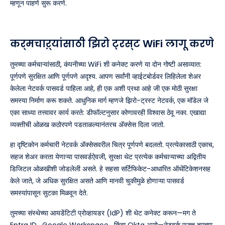
म्हणून पाहणे सुरू करणे.
कर्मचाऱ्यांसाठी झिरो ट्रस्ट WiFi लागू करणे
तुमच्या कर्मचाऱ्यांसाठी, कंपनीच्या WiFi शी कनेक्ट करणे या दोन गोष्टी असाव्यात:
पूर्णपणे सुरक्षित आणि पूर्णपणे अदृश्य. आपण सर्वांनी व्हाईटबोर्डवर लिहिलेला शेअर
केलेला नेटवर्क पासवर्ड पाहिला आहे, ही एक अशी प्रथा आहे जी एक मोठी सुरक्षा
समस्या निर्माण करू शकते. आधुनिक मार्ग म्हणजे झिरो-ट्रस्ट नेटवर्क, एक मॉडेल जे
एका साध्या तत्त्वावर कार्य करते: डीफॉल्टनुसार कोणावरही विश्वास ठेवू नका. एखाद्या
व्यक्तीची ओळख कठोरपणे पडताळल्यानंतरच ॲक्सेस दिला जातो.
हा दृष्टिकोन कर्मचारी नेटवर्क ॲक्सेसवरील चित्र पूर्णपणे बदलतो. प्रत्येकासाठी एकाच,
सहज शेअर करता येणाऱ्या पासवर्डऐवजी, सुरक्षा थेट प्रत्येक कर्मचाऱ्याच्या अद्वितीय
डिजिटल ओळखीशी जोडलेली असते. हे सहसा सर्टिफिकेट-आधारित ऑथेंटिकेशनसह
केले जाते, जे अधिक सुरक्षित असते आणि मानवी चुकीमुळे होणाऱ्या पासवर्ड
समस्यांपासून सुटका मिळवून देते.
तुमच्या संस्थेच्या आयडेंटिटी प्रोव्हायडर (IdP) शी थेट कनेक्ट करून—मग ते