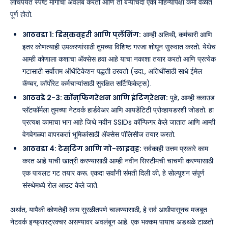
लाँचपर्यंत स्पष्ट मार्गाचा अवलंब करतो आणि तो बऱ्याचदा एका महिन्यापेक्षा कमी वेळात
पूर्ण होतो.
आठवडा 1: डिस्कव्हरी आणि प्लॅनिंग:
आम्ही अतिथी, कर्मचारी आणि
इतर कोणत्याही उपकरणांसाठी तुमच्या विशिष्ट गरजा शोधून सुरुवात करतो. येथेच
आम्ही कोणाला कशाचा ॲक्सेस हवा आहे याचा नकाशा तयार करतो आणि प्रत्येक
गटासाठी सर्वोत्तम ऑथेंटिकेशन पद्धती ठरवतो (उदा., अतिथींसाठी साधे ईमेल
कॅप्चर, कॉर्पोरेट कर्मचाऱ्यांसाठी सुरक्षित सर्टिफिकेट्स).
आठवडे 2-3: कॉन्फिगरेशन आणि इंटिग्रेशन:
पुढे, आम्ही क्लाउड
प्लॅटफॉर्मला तुमच्या नेटवर्क हार्डवेअर आणि आयडेंटिटी प्रोव्हायडरशी जोडतो. हा
प्रत्यक्ष कामाचा भाग आहे जिथे नवीन SSIDs कॉन्फिगर केले जातात आणि आम्ही
वेगवेगळ्या वापरकर्ता भूमिकांसाठी ॲक्सेस पॉलिसीज तयार करतो.
आठवडा 4: टेस्टिंग आणि गो-लाइव्ह:
सर्वकाही उत्तम प्रकारे काम
करत आहे याची खात्री करण्यासाठी आम्ही नवीन सिस्टीमची चाचणी करण्यासाठी
एक पायलट गट तयार करू. एकदा सर्वांनी संमती दिली की, हे सोल्यूशन संपूर्ण
संस्थेमध्ये रोल आउट केले जाते.
अर्थात, यापैकी कोणतेही काम सुरळीतपणे चालण्यासाठी, हे सर्व आधीपासूनच मजबूत
नेटवर्क इन्फ्रास्ट्रक्चर असण्यावर अवलंबून आहे. एक भक्कम पायाच अडथळे टाळतो