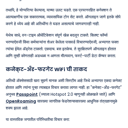
तथापि, हे योग्यरित्या केल्यास, याच्या उलट घडते. एक प्रयत्नरहित कनेक्शन ते
आल्याक्षणीच एक सकारात्मक, व्यावसायिक टोन सेट करते. ऑनलाइन जाणे इतके सोपे
करणे हे ध्येय आहे की अतिथींना ते घडत असल्याचे जाणवणारही नाही.
येथेच साधे, वन-टाइम ऑथेंटिकेशन संपूर्ण खेळ बदलून टाकते. क्लिष्ट फॉर्म्स
भरण्याऐवजी किंवा कर्मचाऱ्यांना शेअर केलेला पासवर्ड विचारण्याऐवजी, अभ्यागत फक्त
त्यांचा ईमेल ॲड्रेस टाकतो. एकदाच. बस इतकेच. ते सुरक्षितपणे ऑनलाइन होतात
आणि तुम्ही कोणताही अडथळा न आणता मौल्यवान, फर्स्ट-पार्टी डेटा कॅप्चर करता.
कनेक्ट-अँड-फरगेट WiFi ची ताकद
अतिथी ॲक्सेससाठी खरा सुवर्ण मानक अशी सिस्टीम आहे जिथे अभ्यागत एकदा कनेक्ट
होतात आणि त्यांना पुन्हा त्याबद्दल विचार करावा लागत नाही. हा "कनेक्ट-अँड-फरगेट"
अनुभव
Passpoint
(ज्याला Hotspot 2.0 म्हणूनही ओळखले जाते) आणि
OpenRoaming
सारख्या जागतिक फेडरेशन्ससारख्या आधुनिक तंत्रज्ञानामुळे
शक्य झाला आहे.
या वास्तविक जगातील परिस्थितीचा विचार करा: