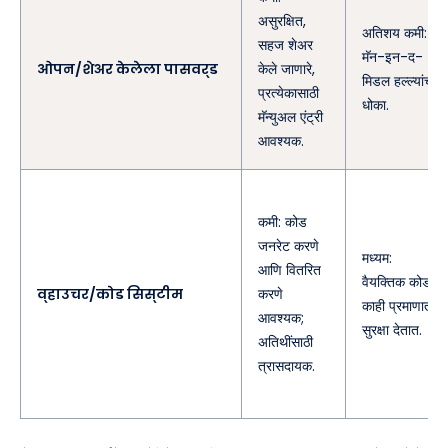
असुरक्षित,
अतिशय कमी:
सहज शेअर
मॅन-इन-द-
ओपन/शेअर केलेला पासवर्ड
केले जाणारे,
मिडल हल्ल्यांचा
प्रत्येकासाठी
धोका.
मॅन्युअल एंट्री
आवश्यक.
कमी: कोड
जनरेट करणे
मध्यम:
आणि वितरित
वैयक्तिक कोड
व्हाउचर/कोड सिस्टीम
करणे
काही प्रमाणात
आवश्यक;
सुरक्षा देतात.
अतिथींसाठी
त्रासदायक.