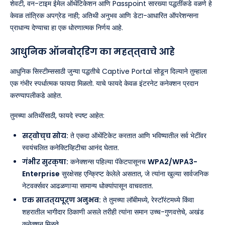
शेवटी, वन-टाइम ईमेल ऑथेंटिकेशन आणि Passpoint सारख्या पद्धतींकडे वळणे हे
केवळ तांत्रिक अपग्रेड नाही; अतिथी अनुभव आणि डेटा-आधारित ऑपरेशन्सना
प्राधान्य देण्याचा हा एक धोरणात्मक निर्णय आहे.
आधुनिक ऑनबोर्डिंग का महत्त्वाचे आहे
आधुनिक सिस्टीम्ससाठी जुन्या पद्धतीचे Captive Portal सोडून दिल्याने तुम्हाला
एक गंभीर स्पर्धात्मक फायदा मिळतो. याचे फायदे केवळ इंटरनेट कनेक्शन प्रदान
करण्यापलीकडे आहेत.
तुमच्या अतिथींसाठी, फायदे स्पष्ट आहेत:
सर्वोच्च सोय:
ते एकदा ऑथेंटिकेट करतात आणि भविष्यातील सर्व भेटींवर
स्वयंचलित कनेक्टिव्हिटीचा आनंद घेतात.
गंभीर सुरक्षा:
कनेक्शन्स पहिल्या पॅकेटपासूनच
WPA2/WPA3-
Enterprise
सुरक्षेसह एन्क्रिप्ट केलेले असतात, जे त्यांना खुल्या सार्वजनिक
नेटवर्क्सवर आढळणाऱ्या सामान्य धोक्यांपासून वाचवतात.
एक सातत्यपूर्ण अनुभव:
ते तुमच्या लॉबीमध्ये, रेस्टॉरंटमध्ये किंवा
शहरातील भागीदार ठिकाणी असले तरीही त्यांना समान उच्च-गुणवत्तेचे, अखंड
कनेक्शन मिळते.