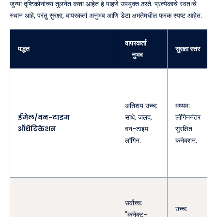
जुन्या दृष्टिकोनांच्या तुलनेत कशा आहेत हे पाहणे उपयुक्त ठरते. प्रत्येकाचे स्वतःचे
स्थान आहे, परंतु सुरक्षा, वापरकर्ता अनुभव आणि डेटा क्षमतेमधील फरक स्पष्ट आहेत.
वापरकर्ता
पद्धत
सुरक्षा स्तर
अनुभव
अतिशय उच्च:
मध्यम:
ईमेल/वन-टाइम
साधे, जलद,
लॉगिननंतर
ऑथेंटिकेशन
वन-टाइम
सुरक्षित
लॉगिन.
कनेक्शन.
सर्वोच्च:
उच्च:
"कनेक्ट-