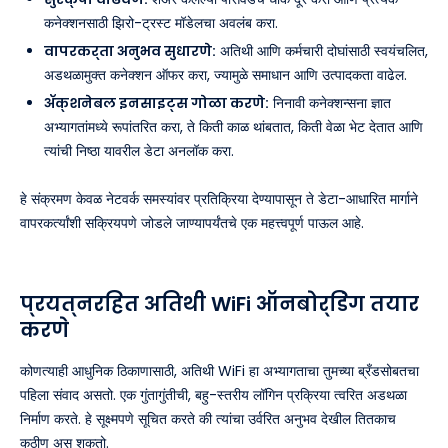
कनेक्शनसाठी झिरो-ट्रस्ट मॉडेलचा अवलंब करा.
वापरकर्ता अनुभव सुधारणे:
अतिथी आणि कर्मचारी दोघांसाठी स्वयंचलित,
अडथळामुक्त कनेक्शन ऑफर करा, ज्यामुळे समाधान आणि उत्पादकता वाढेल.
ॲक्शनेबल इनसाइट्स गोळा करणे:
निनावी कनेक्शन्सना ज्ञात
अभ्यागतांमध्ये रूपांतरित करा, ते किती काळ थांबतात, किती वेळा भेट देतात आणि
त्यांची निष्ठा यावरील डेटा अनलॉक करा.
हे संक्रमण केवळ नेटवर्क समस्यांवर प्रतिक्रिया देण्यापासून ते डेटा-आधारित मार्गाने
वापरकर्त्यांशी सक्रियपणे जोडले जाण्यापर्यंतचे एक महत्त्वपूर्ण पाऊल आहे.
प्रयत्नरहित अतिथी WiFi ऑनबोर्डिंग तयार
करणे
कोणत्याही आधुनिक ठिकाणासाठी, अतिथी WiFi हा अभ्यागताचा तुमच्या ब्रँडसोबतचा
पहिला संवाद असतो. एक गुंतागुंतीची, बहु-स्तरीय लॉगिन प्रक्रिया त्वरित अडथळा
निर्माण करते. हे सूक्ष्मपणे सूचित करते की त्यांचा उर्वरित अनुभव देखील तितकाच
कठीण असू शकतो.