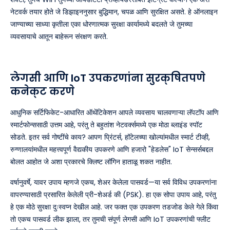
नेटवर्क तयार होते जे डिझाइननुसार बुद्धिमान, चपळ आणि सुरक्षित असते. हे ऑनलाइन
जाण्याच्या साध्या कृतीला एका धोरणात्मक सुरक्षा कार्यामध्ये बदलते जे तुमच्या
व्यवसायाचे आतून बाहेरून संरक्षण करते.
लेगसी आणि IoT उपकरणांना सुरक्षितपणे
कनेक्ट करणे
आधुनिक सर्टिफिकेट-आधारित ऑथेंटिकेशन आपले व्यवसाय चालवणाऱ्या लॅपटॉप आणि
स्मार्टफोन्ससाठी उत्तम आहे, परंतु ते बहुतांश नेटवर्क्समध्ये एक मोठा ब्लाइंड स्पॉट
सोडते. इतर सर्व गोष्टींचे काय? आपण प्रिंटर्स, हॉटेलच्या खोल्यांमधील स्मार्ट टीव्ही,
रुग्णालयांमधील महत्त्वपूर्ण वैद्यकीय उपकरणे आणि हजारो "हेडलेस" IoT सेन्सर्सबद्दल
बोलत आहोत जे अशा प्रकारचे क्लिष्ट लॉगिन हाताळू शकत नाहीत.
वर्षानुवर्षे, यावर उपाय म्हणजे एकच, शेअर केलेला पासवर्ड—या सर्व विविध उपकरणांना
वापरण्यासाठी प्रसारित केलेली प्री-शेअर्ड की (PSK). हा एक सोपा उपाय आहे, परंतु
हे एक मोठे सुरक्षा दुःस्वप्न देखील आहे. जर फक्त एक उपकरण तडजोड केले गेले किंवा
तो एकच पासवर्ड लीक झाला, तर तुमची संपूर्ण लेगसी आणि IoT उपकरणांची फ्लीट