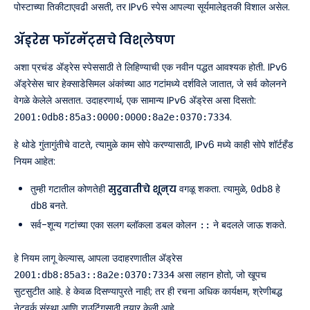
पोस्टाच्या तिकीटाएवढी असती, तर IPv6 स्पेस आपल्या सूर्यमालेइतकी विशाल असेल.
ॲड्रेस फॉरमॅट्सचे विश्लेषण
अशा प्रचंड ॲड्रेस स्पेससाठी ते लिहिण्याची एक नवीन पद्धत आवश्यक होती. IPv6
ॲड्रेसेस चार हेक्साडेसिमल अंकांच्या आठ गटांमध्ये दर्शविले जातात, जे सर्व कोलनने
वेगळे केलेले असतात. उदाहरणार्थ, एक सामान्य IPv6 ॲड्रेस असा दिसतो:
.
2001:0db8:85a3:0000:0000:8a2e:0370:7334
हे थोडे गुंतागुंतीचे वाटते, त्यामुळे काम सोपे करण्यासाठी, IPv6 मध्ये काही सोपे शॉर्टहँड
नियम आहेत:
तुम्ही गटातील कोणतेही
सुरुवातीचे शून्य
वगळू शकता. त्यामुळे,
हे
0db8
बनते.
db8
सर्व-शून्य गटांच्या एका सलग ब्लॉकला डबल कोलन
ने बदलले जाऊ शकते.
::
हे नियम लागू केल्यास, आपला उदाहरणातील ॲड्रेस
असा लहान होतो, जो खूपच
2001:db8:85a3::8a2e:0370:7334
सुटसुटीत आहे. हे केवळ दिसण्यापुरते नाही; तर ही रचना अधिक कार्यक्षम, श्रेणीबद्ध
नेटवर्क संस्था आणि राउटिंगसाठी तयार केली आहे.