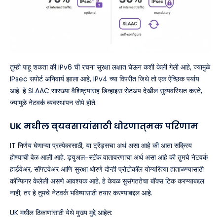
तुम्ही पाहू शकता की IPv6 ची रचना सुरक्षा लक्षात घेऊन कशी केली गेली आहे, ज्यामुळे
IPsec सपोर्ट अनिवार्य झाला आहे, IPv4 च्या विपरीत जिथे तो एक ऐच्छिक पर्याय
आहे. हे SLAAC सारख्या वैशिष्ट्यांसह डिव्हाइस सेटअप देखील सुव्यवस्थित करते,
ज्यामुळे नेटवर्क व्यवस्थापन सोपे होते.
UK मधील व्यवसायांसाठी धोरणात्मक परिणाम
IT निर्णय घेणाऱ्या प्रत्येकासाठी, या ट्रेंड्सचा अर्थ असा आहे की आता सक्रिय
होण्याची वेळ आली आहे. ड्युअल-स्टॅक वातावरणाचा अर्थ असा आहे की तुमचे नेटवर्क
हार्डवेअर, सॉफ्टवेअर आणि सुरक्षा धोरणे दोन्ही प्रोटोकॉल योग्यरित्या हाताळण्यासाठी
कॉन्फिगर केलेली असणे आवश्यक आहे. हे केवळ सुसंगततेचा बॉक्स टिक करण्याबद्दल
नाही; तर हे तुमचे नेटवर्क भविष्यासाठी तयार करण्याबद्दल आहे.
UK मधील ठिकाणांसाठी येथे मुख्य मुद्दे आहेत: