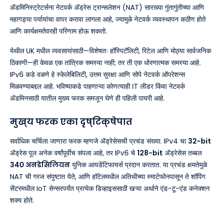
ॲडमिनिस्ट्रेटर्सना नेटवर्क ॲड्रेस ट्रान्सलेशन (NAT) सारख्या गुंतागुंतीच्या आणि
महागड्या पर्यायांचा वापर करावा लागला आहे, ज्यामुळे नेटवर्क व्यवस्थापन कठीण होते
आणि कार्यक्षमतेवरही परिणाम होऊ शकतो.
येथील UK मधील व्यवसायांसाठी—विशेषतः हॉस्पिटॅलिटी, रिटेल आणि मोठ्या सार्वजनिक
ठिकाणी—ही केवळ एक तांत्रिक समस्या नाही; तर ती एक धोरणात्मक समस्या आहे.
IPv6 कडे वळणे हे स्केलेबिलिटी, उत्तम सुरक्षा आणि सोपे नेटवर्क ऑपरेशन्स
मिळवण्याबद्दल आहे. भविष्याकडे पाहणाऱ्या कोणत्याही IT लीडर किंवा नेटवर्क
ॲडमिनसाठी यातील मुख्य फरक समजून घेणे ही पहिली पायरी आहे.
मुख्य फरक एका दृष्टिक्षेपात
सर्वाधिक चर्चिला जाणारा फरक म्हणजे ॲड्रेसेसची प्रचंड संख्या. IPv4 चा
32-bit
ॲड्रेस पूल अनेक वर्षांपूर्वीच संपला आहे, तर IPv6 चे
128-bit
ॲड्रेसेस तब्बल
340 अनडेसिलियन
युनिक आयडेंटिफायर्स प्रदान करतात. या प्रचंड क्षमतेमुळे
NAT ची गरज संपुष्टात येते, आणि हॉटेलमधील अतिथीच्या स्मार्टफोनपासून ते शॉपिंग
सेंटरमधील IoT सेन्सरपर्यंत प्रत्येक डिव्हाइससाठी खऱ्या अर्थाने एंड-टू-एंड कनेक्शन
शक्य होते.