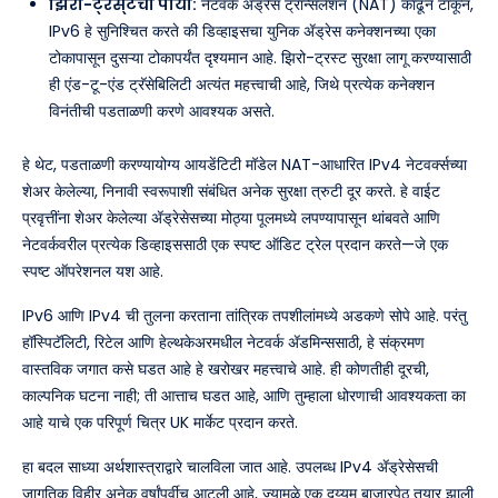
झिरो-ट्रस्टचा पाया:
नेटवर्क ॲड्रेस ट्रान्सलेशन (NAT) काढून टाकून,
IPv6 हे सुनिश्चित करते की डिव्हाइसचा युनिक ॲड्रेस कनेक्शनच्या एका
टोकापासून दुसऱ्या टोकापर्यंत दृश्यमान आहे. झिरो-ट्रस्ट सुरक्षा लागू करण्यासाठी
ही एंड-टू-एंड ट्रॅसेबिलिटी अत्यंत महत्त्वाची आहे, जिथे प्रत्येक कनेक्शन
विनंतीची पडताळणी करणे आवश्यक असते.
हे थेट, पडताळणी करण्यायोग्य आयडेंटिटी मॉडेल NAT-आधारित IPv4 नेटवर्क्सच्या
शेअर केलेल्या, निनावी स्वरूपाशी संबंधित अनेक सुरक्षा त्रुटी दूर करते. हे वाईट
प्रवृत्तींना शेअर केलेल्या ॲड्रेसेसच्या मोठ्या पूलमध्ये लपण्यापासून थांबवते आणि
नेटवर्कवरील प्रत्येक डिव्हाइससाठी एक स्पष्ट ऑडिट ट्रेल प्रदान करते—जे एक
स्पष्ट ऑपरेशनल यश आहे.
IPv6 आणि IPv4 ची तुलना करताना तांत्रिक तपशीलांमध्ये अडकणे सोपे आहे. परंतु
हॉस्पिटॅलिटी, रिटेल आणि हेल्थकेअरमधील नेटवर्क ॲडमिन्ससाठी, हे संक्रमण
वास्तविक जगात कसे घडत आहे हे खरोखर महत्त्वाचे आहे. ही कोणतीही दूरची,
काल्पनिक घटना नाही; ती आत्ताच घडत आहे, आणि तुम्हाला धोरणाची आवश्यकता का
आहे याचे एक परिपूर्ण चित्र UK मार्केट प्रदान करते.
हा बदल साध्या अर्थशास्त्राद्वारे चालविला जात आहे. उपलब्ध IPv4 ॲड्रेसेसची
जागतिक विहीर अनेक वर्षांपूर्वीच आटली आहे, ज्यामुळे एक दुय्यम बाजारपेठ तयार झाली