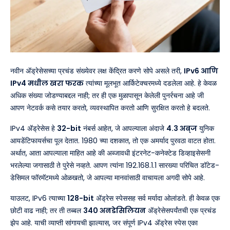
नवीन ॲड्रेसेसच्या प्रचंड संख्येवर लक्ष केंद्रित करणे सोपे असले तरी,
IPv6 आणि
IPv4 मधील खरा फरक
त्यांच्या मूलभूत आर्किटेक्चरमध्ये दडलेला आहे. हे केवळ
अधिक संख्या जोडण्याबद्दल नाही; तर ही एक मुळापासून केलेली पुनर्रचना आहे जी
आपण नेटवर्क कसे तयार करतो, व्यवस्थापित करतो आणि सुरक्षित करतो हे बदलते.
IPv4 ॲड्रेसेस हे
32-bit
नंबर्स आहेत, जे आपल्याला अंदाजे
4.3 अब्ज
युनिक
आयडेंटिफायर्सचा पूल देतात. 1980 च्या दशकात, तो एक अमर्याद पुरवठा वाटत होता.
अर्थात, आता आपल्याला माहित आहे की अब्जावधी इंटरनेट-कनेक्टेड डिव्हाइसेसनी
भरलेल्या जगासाठी ते पुरेसे नव्हते. आपण त्यांना 192.168.1.1 सारख्या परिचित डॉटेड-
डेसिमल फॉरमॅटमध्ये ओळखतो, जे आपल्या मानवांसाठी वाचायला अगदी सोपे आहे.
याउलट, IPv6 त्याच्या
128-bit
ॲड्रेस स्पेससह सर्व मर्यादा ओलांडते. ही केवळ एक
छोटी वाढ नाही; तर ती तब्बल
340 अनडेसिलियन
ॲड्रेसेसपर्यंतची एक प्रचंड
झेप आहे. याची व्याप्ती सांगायची झाल्यास, जर संपूर्ण IPv4 ॲड्रेस स्पेस एका