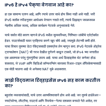
IPv6 हे IPv4 पेक्षा वेगवान आहे का?
हा एक सामान्य प्रश्न आहे, आणि त्याचे उत्तर साधे होय किंवा नाही असे नाही. जरी
IPv6 क्लॉक स्पीडनुसार आपोआप वेगवान नसले तरी, त्याचे डिझाइन जवळजवळ
नेहमीच अधिक जलद, अधिक कार्यक्षम नेटवर्क अनुभवाकडे नेते.
याचे सर्वात मोठे कारण म्हणजे IPv6 मधील सुव्यवस्थित, निश्चित-लांबीचे प्रोटोकॉल
हेडर. राउटर्ससाठी यावर प्रक्रिया करणे खूप सोपे आहे, ज्यामुळे लेटन्सी कमी होते.
याचा विचार तुमच्या डेटा पॅकेट्ससाठी एक्सप्रेस लेन म्हणून करा. IPv6 नेटवर्क ॲड्रेस
ट्रान्सलेशन (NAT) ची गरज देखील पूर्णपणे काढून टाकते, जो IPv4 च्या जगातील
एक आवश्यक परंतु गुंतागुंतीचा उपाय आहे. याचा अर्थ डिव्हाइसेस थेट कनेक्ट होऊ
शकतात, जे VoIP आणि व्हिडिओ कॉन्फरन्सिंग सारख्या रिअल-टाइम ॲप्लिकेशन्ससाठी
एक मोठी चालना आहे जे अनेकदा NAT मुळे अडकतात.
माझे विद्यमान डिव्हाइसेस IPv6 सह काम करतील
का?
बहुतांश व्यवसायांसाठी, याचे उत्तर आत्मविश्वासाने होय असे आहे. जर तुमचे हार्डवेअर—
स्मार्टफोन्स, लॅपटॉप्स, राउटर्स आणि स्विचेस—गेल्या दशकात बनवले गेले असेल, तर