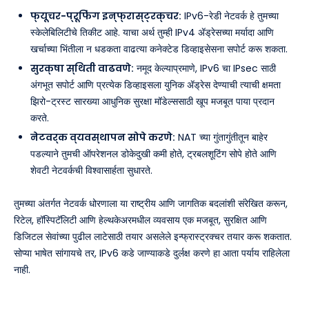
फ्यूचर-प्रूफिंग इन्फ्रास्ट्रक्चर:
IPv6-रेडी नेटवर्क हे तुमच्या
स्केलेबिलिटीचे तिकीट आहे. याचा अर्थ तुम्ही IPv4 ॲड्रेसच्या मर्यादा आणि
खर्चाच्या भिंतीला न धडकता वाढत्या कनेक्टेड डिव्हाइसेसना सपोर्ट करू शकता.
सुरक्षा स्थिती वाढवणे:
नमूद केल्याप्रमाणे, IPv6 चा IPsec साठी
अंगभूत सपोर्ट आणि प्रत्येक डिव्हाइसला युनिक ॲड्रेस देण्याची त्याची क्षमता
झिरो-ट्रस्ट सारख्या आधुनिक सुरक्षा मॉडेल्ससाठी खूप मजबूत पाया प्रदान
करते.
नेटवर्क व्यवस्थापन सोपे करणे:
NAT च्या गुंतागुंतीतून बाहेर
पडल्याने तुमची ऑपरेशनल डोकेदुखी कमी होते, ट्रबलशूटिंग सोपे होते आणि
शेवटी नेटवर्कची विश्वासार्हता सुधारते.
तुमच्या अंतर्गत नेटवर्क धोरणाला या राष्ट्रीय आणि जागतिक बदलांशी संरेखित करून,
रिटेल, हॉस्पिटॅलिटी आणि हेल्थकेअरमधील व्यवसाय एक मजबूत, सुरक्षित आणि
डिजिटल सेवांच्या पुढील लाटेसाठी तयार असलेले इन्फ्रास्ट्रक्चर तयार करू शकतात.
सोप्या भाषेत सांगायचे तर, IPv6 कडे जाण्याकडे दुर्लक्ष करणे हा आता पर्याय राहिलेला
नाही.