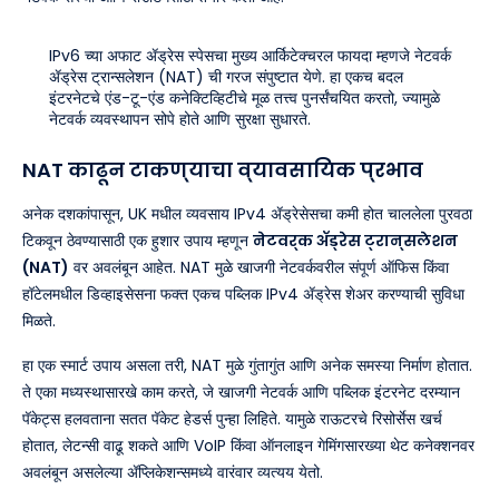
IPv6 च्या अफाट ॲड्रेस स्पेसचा मुख्य आर्किटेक्चरल फायदा म्हणजे नेटवर्क
ॲड्रेस ट्रान्सलेशन (NAT) ची गरज संपुष्टात येणे. हा एकच बदल
इंटरनेटचे एंड-टू-एंड कनेक्टिव्हिटीचे मूळ तत्त्व पुनर्संचयित करतो, ज्यामुळे
नेटवर्क व्यवस्थापन सोपे होते आणि सुरक्षा सुधारते.
NAT काढून टाकण्याचा व्यावसायिक प्रभाव
अनेक दशकांपासून, UK मधील व्यवसाय IPv4 ॲड्रेसेसचा कमी होत चाललेला पुरवठा
टिकवून ठेवण्यासाठी एक हुशार उपाय म्हणून
नेटवर्क ॲड्रेस ट्रान्सलेशन
(NAT)
वर अवलंबून आहेत. NAT मुळे खाजगी नेटवर्कवरील संपूर्ण ऑफिस किंवा
हॉटेलमधील डिव्हाइसेसना फक्त एकच पब्लिक IPv4 ॲड्रेस शेअर करण्याची सुविधा
मिळते.
हा एक स्मार्ट उपाय असला तरी, NAT मुळे गुंतागुंत आणि अनेक समस्या निर्माण होतात.
ते एका मध्यस्थासारखे काम करते, जे खाजगी नेटवर्क आणि पब्लिक इंटरनेट दरम्यान
पॅकेट्स हलवताना सतत पॅकेट हेडर्स पुन्हा लिहिते. यामुळे राऊटरचे रिसोर्सेस खर्च
होतात, लेटन्सी वाढू शकते आणि VoIP किंवा ऑनलाइन गेमिंगसारख्या थेट कनेक्शनवर
अवलंबून असलेल्या ॲप्लिकेशन्समध्ये वारंवार व्यत्यय येतो.