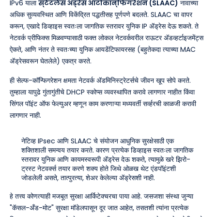
IPv6 याला
स्टेटलेस ॲड्रेस ऑटोकॉन्फिगरेशन (SLAAC)
नावाच्या
अधिक सुव्यवस्थित आणि विकेंद्रित पद्धतीसह पूर्णपणे बदलते. SLAAC चा वापर
करून, एखादे डिव्हाइस स्वतःला जागतिक स्तरावर युनिक IP ॲड्रेस देऊ शकते. ते
नेटवर्क प्रीफिक्स मिळवण्यासाठी फक्त लोकल नेटवर्कवरील राऊटर ॲडव्हर्टाइजमेंट्स
ऐकते, आणि नंतर ते स्वतःच्या युनिक आयडेंटिफायरसह (बहुतेकदा त्याच्या MAC
ॲड्रेसवरून घेतलेले) एकत्र करते.
ही सेल्फ-कॉन्फिगरेशन क्षमता नेटवर्क ॲडमिनिस्ट्रेटर्सचे जीवन खूप सोपे करते.
तुम्हाला यापुढे गुंतागुंतीचे DHCP स्कोप्स व्यवस्थापित करावे लागणार नाहीत किंवा
सिंगल पॉइंट ऑफ फेल्युअर म्हणून काम करणाऱ्या मध्यवर्ती सर्व्हरची काळजी करावी
लागणार नाही.
नेटिव्ह IPsec आणि SLAAC चे संयोजन आधुनिक सुरक्षेसाठी एक
शक्तिशाली समन्वय तयार करते. कारण प्रत्येक डिव्हाइस स्वतःला जागतिक
स्तरावर युनिक आणि कायमस्वरूपी ॲड्रेस देऊ शकते, त्यामुळे खरे झिरो-
ट्रस्ट नेटवर्क्स तयार करणे शक्य होते जिथे ओळख थेट एंडपॉइंटशी
जोडलेली असते, तात्पुरत्या, शेअर केलेल्या ॲड्रेसशी नाही.
हे तत्त्व कोणत्याही मजबूत सुरक्षा आर्किटेक्चरचा पाया आहे. जसजशा संस्था जुन्या
"कॅसल-अँड-मोट" सुरक्षा मॉडेलपासून दूर जात आहेत, तसतशी त्यांना प्रत्येक