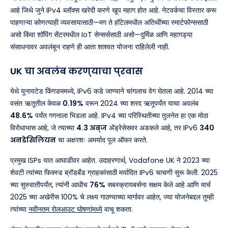
आहे जिथे जुने IPv4 ब्लॉक्स खरेदी करणे खूप महाग होत आहे. नेटवर्कचा विस्तार करू
पाहणाऱ्या कोणत्याही व्यवसायासाठी—मग ते हॉटेलमधील अतिथींच्या स्मार्टफोन्ससाठी
असो किंवा शॉपिंग सेंटरमधील IoT सेन्सर्ससाठी असो—दुर्मिळ आणि महागड्या
संसाधनावर अवलंबून राहणे ही आता शाश्वत योजना राहिलेली नाही.
UK चा अवलंब करण्याचा प्रवास
येथे युनायटेड किंगडममध्ये, IPv6 कडे जाण्याने चांगलाच वेग घेतला आहे. 2014 च्या
वसंत ऋतूतील केवळ
0.19%
वरून 2024 च्या शरद ऋतूपर्यंत याचा अवलंब
48.6%
पर्यंत गगनाला भिडला आहे. IPv4 च्या परिस्थितीच्या तुलनेत हा एक मोठा
विरोधाभास आहे, जे त्याच्या
4.3 अब्ज
ॲड्रेसेसवर अडकले आहे, तर IPv6
340
अनडेसिलियन
चा अक्षरशः अमर्याद पूल ऑफर करते.
प्रमुख ISPs यात आघाडीवर आहेत. उदाहरणार्थ, Vodafone UK ने 2023 च्या
शेवटी त्यांच्या फिक्स्ड ब्रॉडबँड ग्राहकांसाठी मर्यादित IPv6 चाचणी सुरू केली. 2025
च्या सुरुवातीपर्यंत, त्यांनी आधीच
76%
सबस्क्रायबर्सना सक्षम केले आहे आणि मार्च
2025 च्या अखेरीस 100% चे लक्ष्य गाठण्याच्या मार्गावर आहेत, ज्या योजनेबद्दल तुम्ही
त्यांच्या
नवीनतम रोलआउट घोषणांमध्ये
वाचू शकता.