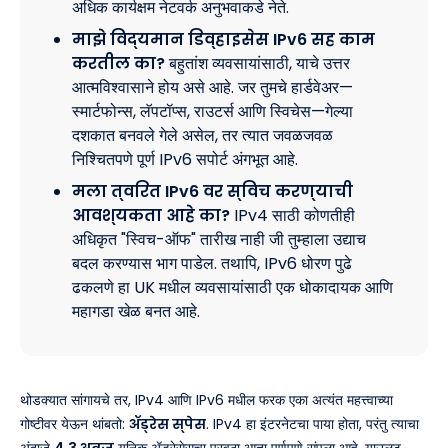
अधिक कार्यक्षम नेटवर्क अनुभवाकडे नेते.
माझे विद्यमान डिव्हाइसेस IPv6 सह काम
करतील का?
बहुतांश व्यवसायांसाठी, याचे उत्तर
आत्मविश्वासाने होय असे आहे. जर तुमचे हार्डवेअर—
स्मार्टफोन्स, लॅपटॉप्स, राउटर्स आणि स्विचेस—गेल्या
दशकात बनवले गेले असेल, तर त्यात जवळजवळ
निश्चितपणे पूर्ण IPv6 सपोर्ट अंगभूत आहे.
मला त्वरित IPv6 वर स्विच करण्याची
आवश्यकता आहे का?
IPv4 साठी कोणतीही
अधिकृत "स्विच-ऑफ" तारीख नाही जी तुम्हाला उद्याच
बदल करण्यास भाग पाडेल. तथापि, IPv6 धोरण पुढे
ढकलणे हा UK मधील व्यवसायांसाठी एक धोकादायक आणि
महागडा खेळ बनत आहे.
थोडक्यात सांगायचे तर, IPv4 आणि IPv6 मधील फरक एका अत्यंत महत्त्वाच्या
गोष्टीवर येऊन थांबतो:
ॲड्रेस स्पेस
. IPv4 हा इंटरनेटचा पाया होता, परंतु त्याचा
अंदाजे
4.3 अब्ज
युनिक ॲड्रेसेसचा पुरवठा आता पूर्णपणे संपला आहे. याउलट,