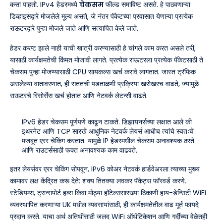
कसा पाहतो. IPv4 हेडरमध्ये
चेकसम
फील्ड समाविष्ट असते. हे पाठवणाऱ्या
डिव्हाइसद्वारे मोजलेले मूल्य असते, जे नंतर पॅकेटच्या प्रवासात येणाऱ्या प्रत्येक
राऊटरद्वारे पुन्हा मोजले जाते आणि सत्यापित केले जाते.
हेडर करप्ट झाले नाही याची खात्री करण्यासाठी हे चांगले काम करत असले तरी,
यासाठी कार्यक्षमतेची किंमत मोजावी लागते. प्रत्येक राऊटरला प्रत्येक पॅकेटसाठी ते
चेकसम पुन्हा मोजण्यासाठी CPU सायकल्स खर्च करावे लागतात. जास्त ट्रॅफिक
असलेल्या वातावरणात, ही सततची पडताळणी प्रक्रिया खरोखरच वाढते, ज्यामुळे
राऊटरचे रिसोर्सेस खर्च होतात आणि नेटवर्क लेटन्सी वाढते.
IPv6 हेडर चेकसम पूर्णपणे काढून टाकते. डिझायनर्सच्या लक्षात आले की
इथरनेट आणि TCP सारखे आधुनिक नेटवर्क लेयर्स आधीच त्यांचे स्वतःचे
मजबूत एरर चेकिंग करतात. यामुळे IP हेडरमधील चेकसम अनावश्यक ठरते
आणि राउटर्ससाठी फक्त अनावश्यक काम वाढवते.
इतर लेयर्सवर एरर चेकिंग सोपवून, IPv6 कोअर नेटवर्क हार्डवेअरला त्याच्या मुख्य
कामावर लक्ष केंद्रित करू देते: शक्य तितक्या लवकर पॅकेट्स फॉरवर्ड करणे.
स्टेडियम्स, ट्रान्सपोर्ट हब्स किंवा मोठ्या हॉटेल्ससारख्या ठिकाणी हाय-डेन्सिटी WiFi
व्यवस्थापित करणाऱ्या UK मधील व्यवसायांसाठी, ही कार्यक्षमतेतील वाढ मूर्त फायदे
प्रदान करते. याचा अर्थ अतिथींसाठी जलद WiFi ऑथेंटिकेशन आणि गर्दीच्या वेळेतही