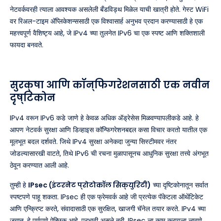
नेटवर्कवरही त्याला आवश्यक असलेली बँडविड्थ मिळेल याची खात्री होते. गेस्ट WiFi
वर रिअल-टाइम ॲप्लिकेशन्ससाठी एक विश्वासार्ह अनुभव प्रदान करण्यासाठी हे एक
महत्त्वपूर्ण वैशिष्ट्य आहे, जे IPv4 च्या तुलनेत IPv6 चा एक स्पष्ट आणि शक्तिशाली
फायदा बनवते.
सुरक्षा आणि कॉन्फिगरेशनसाठी एक नवीन
दृष्टिकोन
IPv4 वरून IPv6 कडे जाणे हे केवळ अधिक ॲड्रेसेस मिळवण्यापलीकडे आहे. हे
आपण नेटवर्क सुरक्षा आणि डिव्हाइस कॉन्फिगरेशनबद्दल कसा विचार करतो यातील एक
मूलभूत बदल दर्शवते. जिथे IPv4 सुरक्षा अनेकदा जुन्या सिस्टीमवर नंतर
जोडल्यासारखी वाटते, तिथे IPv6 ची रचना मुळापासूनच आधुनिक सुरक्षा तत्त्वे अंगभूत
ठेवून करण्यात आली आहे.
तुम्ही हे
IPsec (इंटरनेट प्रोटोकॉल सिक्युरिटी)
च्या दृष्टिकोनातून सर्वात
स्पष्टपणे पाहू शकता. IPsec ही एक फ्रेमवर्क आहे जी प्रत्येक पॅकेटला ऑथेंटिकेट
आणि एन्क्रिप्ट करते, संवादासाठी एक सुरक्षित, खाजगी चॅनेल तयार करते. IPv4 च्या
जगात, हे पूर्णपणे ऐच्छिक आहे. प्रभावी असले तरी, IPsec ला काम करायला लावणे