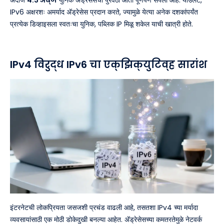
IPv6 अक्षरशः अमर्याद ॲड्रेसेस प्रदान करते, ज्यामुळे येत्या अनेक दशकांपर्यंत
प्रत्येक डिव्हाइसला स्वतःचा युनिक, पब्लिक IP मिळू शकेल याची खात्री होते.
IPv4 विरुद्ध IPv6 चा एक्झिक्युटिव्ह सारांश
इंटरनेटची लोकप्रियता जसजशी प्रचंड वाढली आहे, तसतशा IPv4 च्या मर्यादा
व्यवसायांसाठी एक मोठी डोकेदुखी बनल्या आहेत. ॲड्रेसेसच्या कमतरतेमुळे नेटवर्क