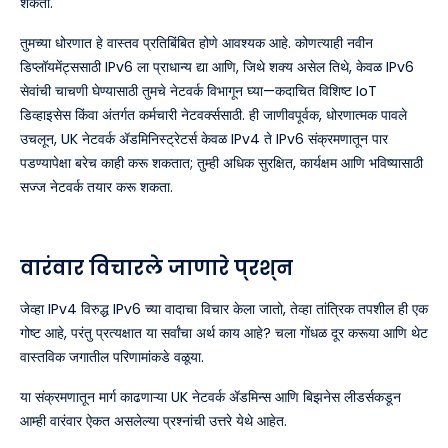
शकता.
तुमच्या धोरणात हे वास्तव प्रतिबिंबित होणे आवश्यक आहे. कोणत्याही नवीन
डिप्लॉयमेंट्ससाठी IPv6 ला प्राधान्य द्या आणि, जिथे शक्य असेल तिथे, केवळ IPv6
सेवांची चाचणी घेण्यासाठी तुमचे नेटवर्क विभागून घ्या—कदाचित विशिष्ट IoT
डिव्हाइसेस किंवा अंतर्गत कर्मचारी नेटवर्क्ससाठी. ही जाणीवपूर्वक, धोरणात्मक पावले
उचलून, UK नेटवर्क ॲडमिनिस्ट्रेटर्स केवळ IPv4 ते IPv6 संक्रमणातून पार
पडण्यापेक्षा बरेच काही करू शकतात; तुम्ही अधिक सुरक्षित, कार्यक्षम आणि भविष्यासाठी
सज्ज नेटवर्क तयार करू शकता.
वारंवार विचारले जाणारे प्रश्न
जेव्हा IPv4 विरुद्ध IPv6 च्या वादाचा विचार केला जातो, तेव्हा तांत्रिक तपशील ही एक
गोष्ट आहे, परंतु प्रत्यक्षात या सर्वांचा अर्थ काय आहे? चला गोंधळ दूर करूया आणि थेट
वास्तविक जगातील परिणामांकडे वळूया.
या संक्रमणातून मार्ग काढणाऱ्या UK नेटवर्क ॲडमिन्स आणि बिझनेस लीडर्सकडून
आम्ही वारंवार ऐकत असलेल्या प्रश्नांची उत्तरे येथे आहेत.