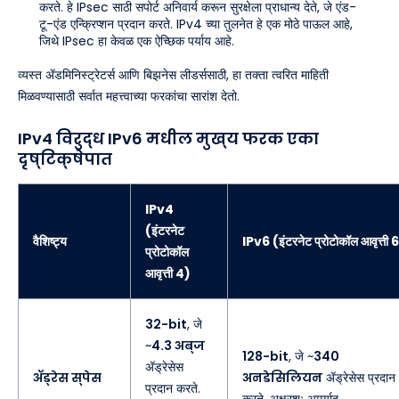
करते. हे IPsec साठी सपोर्ट अनिवार्य करून सुरक्षेला प्राधान्य देते, जे एंड-
टू-एंड एन्क्रिप्शन प्रदान करते. IPv4 च्या तुलनेत हे एक मोठे पाऊल आहे,
जिथे IPsec हा केवळ एक ऐच्छिक पर्याय आहे.
व्यस्त ॲडमिनिस्ट्रेटर्स आणि बिझनेस लीडर्ससाठी, हा तक्ता त्वरित माहिती
मिळवण्यासाठी सर्वात महत्त्वाच्या फरकांचा सारांश देतो.
IPv4 विरुद्ध IPv6 मधील मुख्य फरक एका
दृष्टिक्षेपात
IPv4
(इंटरनेट
वैशिष्ट्य
IPv6 (इंटरनेट प्रोटोकॉल आवृत्ती 
प्रोटोकॉल
आवृत्ती 4)
32-bit
, जे
~
4.3 अब्ज
128-bit
, जे ~
340
ॲड्रेसेस
ॲड्रेस स्पेस
अनडेसिलियन
ॲड्रेसेस प्रदान
प्रदान करते.