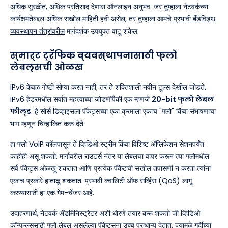
अधिक सुरळीत, अधिक प्रतिसाद देणारा ऑनलाइन अनुभव. जर तुम्हाला नेटवर्कच्या
कार्यक्षमतेबद्दल अधिक सखोल माहिती हवी असेल, तर तुम्हाला आमचे
प्रभावी बँडविड्थ
व्यवस्थापन तंत्रांवरील
मार्गदर्शक उपयुक्त वाटू शकेल.
स्मार्ट ट्रॅफिक व्यवस्थापनासाठी फ्लो
लेबल्सची ओळख
IPv6 केवळ गोष्टी सोप्या करत नाही; तर ते शक्तिशाली नवीन टूल्स देखील जोडते.
IPv6 हेडरमधील सर्वात महत्त्वाच्या जोडणींपैकी एक म्हणजे
20-bit फ्लो लेबल
फील्ड
. हे सोर्स डिव्हाइसला पॅकेट्सच्या एका क्रमाला एकाच "फ्लो" किंवा संभाषणाचा
भाग म्हणून चिन्हांकित करू देते.
हा फ्लो VoIP कॉलपासून ते व्हिडिओ स्ट्रीम किंवा विशिष्ट ॲप्लिकेशन सेशनपर्यंत
काहीही असू शकतो. मार्गावरील राउटर्स नंतर या लेबलचा वापर करून त्या फ्लोमधील
सर्व पॅकेट्स ओळखू शकतात आणि प्रत्येक पॅकेटची सखोल तपासणी न करता त्यांना
एकाच प्रकारे हाताळू शकतात. प्रभावी क्वालिटी ऑफ सर्व्हिस (QoS) लागू
करण्यासाठी हा एक गेम-चेंजर आहे.
उदाहरणार्थ, नेटवर्क ॲडमिनिस्ट्रेटर अशी धोरणे तयार करू शकतो जी व्हिडिओ
कॉन्फरन्ससाठी फ्लो लेबल असलेल्या पॅकेट्सना उच्च प्राधान्य देतात, ज्यामुळे गर्दीच्या