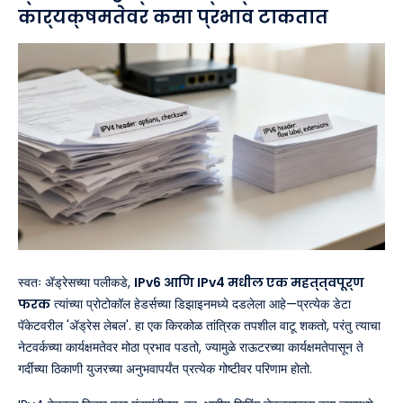
कार्यक्षमतेवर कसा प्रभाव टाकतात
स्वतः ॲड्रेसच्या पलीकडे,
IPv6 आणि IPv4 मधील एक महत्त्वपूर्ण
फरक
त्यांच्या प्रोटोकॉल हेडर्सच्या डिझाइनमध्ये दडलेला आहे—प्रत्येक डेटा
पॅकेटवरील 'ॲड्रेस लेबल'. हा एक किरकोळ तांत्रिक तपशील वाटू शकतो, परंतु त्याचा
नेटवर्कच्या कार्यक्षमतेवर मोठा प्रभाव पडतो, ज्यामुळे राऊटरच्या कार्यक्षमतेपासून ते
गर्दीच्या ठिकाणी युजरच्या अनुभवापर्यंत प्रत्येक गोष्टीवर परिणाम होतो.