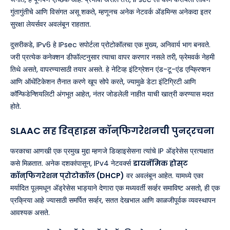
गुंतागुंतीचे आणि विसंगत असू शकते, म्हणूनच अनेक नेटवर्क ॲडमिन्स अनेकदा इतर
सुरक्षा लेयर्सवर अवलंबून राहतात.
दुसरीकडे, IPv6 हे IPsec सपोर्टला प्रोटोकॉलचा एक मुख्य, अनिवार्य भाग बनवते.
जरी प्रत्येक कनेक्शन डीफॉल्टनुसार त्याचा वापर करणार नसले तरी, फ्रेमवर्क नेहमी
तिथे असते, वापरण्यासाठी तयार असते. हे नेटिव्ह इंटिग्रेशन एंड-टू-एंड एन्क्रिप्शन
आणि ऑथेंटिकेशन तैनात करणे खूप सोपे करते, ज्यामुळे डेटा इंटिग्रिटी आणि
कॉन्फिडेन्शियलिटी अंगभूत आहेत, नंतर जोडलेली नाहीत याची खात्री करण्यास मदत
होते.
SLAAC सह डिव्हाइस कॉन्फिगरेशनची पुनर्रचना
फरकाचा आणखी एक प्रमुख मुद्दा म्हणजे डिव्हाइसेसना त्यांचे IP ॲड्रेसेस प्रत्यक्षात
कसे मिळतात. अनेक दशकांपासून, IPv4 नेटवर्क्स
डायनॅमिक होस्ट
कॉन्फिगरेशन प्रोटोकॉल (DHCP)
वर अवलंबून आहेत. यामध्ये एका
मर्यादित पूलमधून ॲड्रेसेस भाड्याने देणारा एक मध्यवर्ती सर्व्हर समाविष्ट असतो, ही एक
प्रक्रिया आहे ज्यासाठी समर्पित सर्व्हर, सतत देखभाल आणि काळजीपूर्वक व्यवस्थापन
आवश्यक असते.