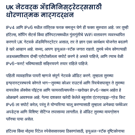
UK नेटवर्क ॲडमिनिस्ट्रेटर्ससाठी
धोरणात्मक मार्गदर्शन
IPv4 आणि IPv6 मधील तांत्रिक फरक समजून घेणे ही फक्त सुरुवात आहे. जर तुम्ही
हॉटेल्स, शॉपिंग सेंटर्स किंवा हॉस्पिटल्समधील गुंतागुंतीचे WiFi वातावरण व्यवस्थापित
करणारे UK नेटवर्क ॲडमिनिस्ट्रेटर असाल, तर ते ज्ञान एका कार्यक्षम योजनेत बदलणे
हे खरे आव्हान आहे. सध्या, आपण ड्युअल-स्टॅक जगात राहतो. तुमचे ध्येय कोणत्याही
अडथळ्याशिवाय दोन्ही प्रोटोकॉलला सपोर्ट करणे हे असले पाहिजे, आणि त्याच वेळी
IPv6-फर्स्ट भविष्यासाठी सक्रियपणे तयार राहिले पाहिजे.
पहिली व्यावहारिक पायरी म्हणजे संपूर्ण नेटवर्क ऑडिट करणे. तुम्हाला तुमच्या
इन्फ्रास्ट्रक्चरचे कोणते भाग—तुमच्या कोअर राउटर्स आणि स्विचेसपासून ते तुमच्या
वायरलेस ॲक्सेस पॉइंट्स आणि फायरवॉल्सपर्यंत—खरोखर IPv6-सक्षम आहेत हे
ओळखणे आवश्यक आहे. गेल्या दशकात खरेदी केलेले बहुतांश एंटरप्राइझ-ग्रेड किट
IPv6 ला सपोर्ट करेल, परंतु ते योग्यरित्या चालू करण्यासाठी तुम्हाला अनेकदा फर्मवेअर
अपडेट्स आणि विशिष्ट सेटिंग्ज तपासाव्या लागतील. हे ऑडिट तुमच्या मायग्रेशन
प्लॅनचा पाया असेल.
हॉटेल्स किंवा मोठ्या रिटेल स्पेसेससारख्या ठिकाणांसाठी, ड्युअल-स्टॅक दृष्टिकोनाचा