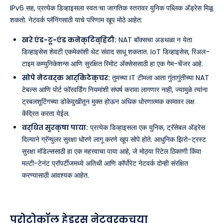
IPv6 सह, प्रत्येक डिव्हाइसला स्वतःचा जागतिक स्तरावर युनिक पब्लिक ॲड्रेस मिळू
शकतो. नेटवर्क प्लॅनिंगसाठी याचे परिणाम खूप मोठे आहेत:
खरे एंड-टू-एंड कनेक्टिव्हिटी:
NAT बॉक्सचा अडथळा न येता
डिव्हाइसेस शेवटी एकमेकांशी थेट संवाद साधू शकतात. IoT डिव्हाइसेस, रिअल-
टाइम कम्युनिकेशन्स आणि सुरक्षित रिमोट ॲक्सेससाठी हा एक गेम-चेंजर आहे.
सोपे नेटवर्क आर्किटेक्चर:
तुमच्या IT टीमला आता गुंतागुंतीच्या NAT
टेबल्स आणि पोर्ट फॉरवर्डिंग नियमांशी संघर्ष करावा लागणार नाही, ज्यामुळे त्यांना
ट्रबलशूटिंगच्या डोकेदुखीतून मुक्त होऊन अधिक धोरणात्मक कामावर लक्ष
केंद्रित करता येईल.
वर्धित सुरक्षा पाया:
प्रत्येक डिव्हाइसला एक युनिक, ट्रॅसेबल ॲड्रेस
दिल्याने ग्रॅन्युलर सुरक्षा धोरणे लागू करणे खूप सोपे होते. आधुनिक झिरो-ट्रस्ट
सुरक्षा मॉडेल्ससाठी हा एक महत्त्वाचा पाया आहे, जे मोठ्या रिटेल ठिकाणी किंवा
मल्टी-टेनंट प्रॉपर्टीजमध्ये अतिथी आणि कॉर्पोरेट नेटवर्क दोन्ही संरक्षित
करण्यासाठी आवश्यक आहेत.
प्रोटोकॉल हेडर्स नेटवर्कच्या