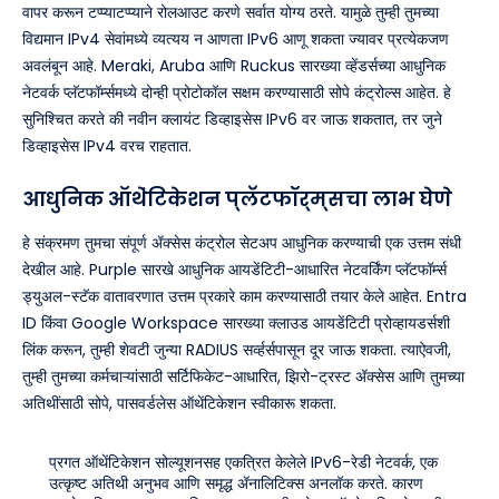
वापर करून टप्प्याटप्प्याने रोलआउट करणे सर्वात योग्य ठरते. यामुळे तुम्ही तुमच्या
विद्यमान IPv4 सेवांमध्ये व्यत्यय न आणता IPv6 आणू शकता ज्यावर प्रत्येकजण
अवलंबून आहे. Meraki, Aruba आणि Ruckus सारख्या व्हेंडर्सच्या आधुनिक
नेटवर्क प्लॅटफॉर्म्समध्ये दोन्ही प्रोटोकॉल सक्षम करण्यासाठी सोपे कंट्रोल्स आहेत. हे
सुनिश्चित करते की नवीन क्लायंट डिव्हाइसेस IPv6 वर जाऊ शकतात, तर जुने
डिव्हाइसेस IPv4 वरच राहतात.
आधुनिक ऑथेंटिकेशन प्लॅटफॉर्म्सचा लाभ घेणे
हे संक्रमण तुमचा संपूर्ण ॲक्सेस कंट्रोल सेटअप आधुनिक करण्याची एक उत्तम संधी
देखील आहे. Purple सारखे आधुनिक आयडेंटिटी-आधारित नेटवर्किंग प्लॅटफॉर्म्स
ड्युअल-स्टॅक वातावरणात उत्तम प्रकारे काम करण्यासाठी तयार केले आहेत. Entra
ID किंवा Google Workspace सारख्या क्लाउड आयडेंटिटी प्रोव्हायडर्सशी
लिंक करून, तुम्ही शेवटी जुन्या RADIUS सर्व्हर्सपासून दूर जाऊ शकता. त्याऐवजी,
तुम्ही तुमच्या कर्मचाऱ्यांसाठी सर्टिफिकेट-आधारित, झिरो-ट्रस्ट ॲक्सेस आणि तुमच्या
अतिथींसाठी सोपे, पासवर्डलेस ऑथेंटिकेशन स्वीकारू शकता.
प्रगत ऑथेंटिकेशन सोल्यूशनसह एकत्रित केलेले IPv6-रेडी नेटवर्क, एक
उत्कृष्ट अतिथी अनुभव आणि समृद्ध ॲनालिटिक्स अनलॉक करते. कारण