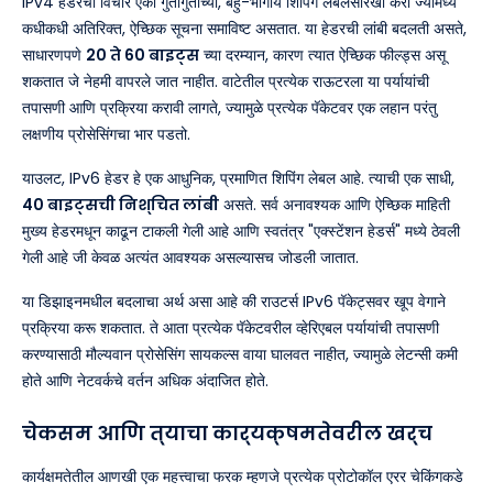
IPv4 हेडरचा विचार एका गुंतागुंतीच्या, बहु-भागीय शिपिंग लेबलसारखा करा ज्यामध्ये
कधीकधी अतिरिक्त, ऐच्छिक सूचना समाविष्ट असतात. या हेडरची लांबी बदलती असते,
साधारणपणे
20 ते 60 बाइट्स
च्या दरम्यान, कारण त्यात ऐच्छिक फील्ड्स असू
शकतात जे नेहमी वापरले जात नाहीत. वाटेतील प्रत्येक राऊटरला या पर्यायांची
तपासणी आणि प्रक्रिया करावी लागते, ज्यामुळे प्रत्येक पॅकेटवर एक लहान परंतु
लक्षणीय प्रोसेसिंगचा भार पडतो.
याउलट, IPv6 हेडर हे एक आधुनिक, प्रमाणित शिपिंग लेबल आहे. त्याची एक साधी,
40 बाइट्सची निश्चित लांबी
असते. सर्व अनावश्यक आणि ऐच्छिक माहिती
मुख्य हेडरमधून काढून टाकली गेली आहे आणि स्वतंत्र "एक्स्टेंशन हेडर्स" मध्ये ठेवली
गेली आहे जी केवळ अत्यंत आवश्यक असल्यासच जोडली जातात.
या डिझाइनमधील बदलाचा अर्थ असा आहे की राउटर्स IPv6 पॅकेट्सवर खूप वेगाने
प्रक्रिया करू शकतात. ते आता प्रत्येक पॅकेटवरील व्हेरिएबल पर्यायांची तपासणी
करण्यासाठी मौल्यवान प्रोसेसिंग सायकल्स वाया घालवत नाहीत, ज्यामुळे लेटन्सी कमी
होते आणि नेटवर्कचे वर्तन अधिक अंदाजित होते.
चेकसम आणि त्याचा कार्यक्षमतेवरील खर्च
कार्यक्षमतेतील आणखी एक महत्त्वाचा फरक म्हणजे प्रत्येक प्रोटोकॉल एरर चेकिंगकडे