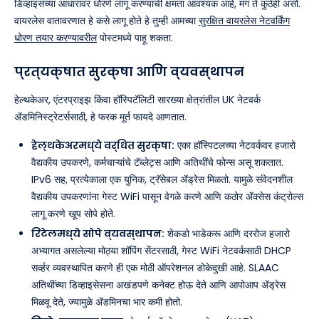
डिव्हाइसच्या आधारावर धोरणे लागू करण्याची क्षमता आवश्यक आहे, मग ते कुठेही असो.
वायरलेस वातावरणात हे कसे लागू होते हे तुम्ही आमच्या
सुरक्षित वायरलेस नेटवर्किंग
धोरण तयार करण्यावरील
पोस्टमध्ये पाहू शकता.
प्रत्यक्षात सुरक्षा आणि व्यवस्थापन
हेल्थकेअर, एंटरप्राइझ किंवा हॉस्पिटॅलिटी सारख्या क्षेत्रांतील UK नेटवर्क
ॲडमिनिस्ट्रेटर्ससाठी, हे फरक मूर्त फायदे आणतात.
हेल्थकेअरमध्ये वर्धित सुरक्षा:
एका हॉस्पिटलच्या नेटवर्कवर हजारो
वैद्यकीय उपकरणे, कर्मचाऱ्यांचे टॅब्लेट्स आणि अतिथींचे फोन्स असू शकतात.
IPv6 सह, प्रत्येकाला एक युनिक, ट्रॅसेबल ॲड्रेस मिळतो. यामुळे संवेदनशील
वैद्यकीय उपकरणांना गेस्ट WiFi पासून वेगळे करणे आणि कठोर ॲक्सेस कंट्रोल्स
लागू करणे खूप सोपे होते.
रिटेलमध्ये सोपे व्यवस्थापन:
शेकडो भाडेकरू आणि दररोज हजारो
अभ्यागत असलेल्या मोठ्या शॉपिंग सेंटरसाठी, गेस्ट WiFi नेटवर्कसाठी DHCP
सर्व्हर व्यवस्थापित करणे ही एक मोठी ऑपरेशनल डोकेदुखी आहे. SLAAC
अतिथींच्या डिव्हाइसेसना अखंडपणे कनेक्ट होऊ देते आणि आपोआप ॲड्रेस
मिळवू देते, ज्यामुळे ॲडमिनचा भार कमी होतो.