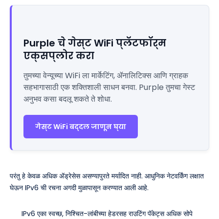
Purple चे गेस्ट WiFi प्लॅटफॉर्म
एक्सप्लोर करा
तुमच्या वेन्यूच्या WiFi ला मार्केटिंग, ॲनालिटिक्स आणि ग्राहक
सहभागासाठी एक शक्तिशाली साधन बनवा. Purple तुमचा गेस्ट
अनुभव कसा बदलू शकते ते शोधा.
गेस्ट WiFi बद्दल जाणून घ्या
परंतु हे केवळ अधिक ॲड्रेसेस असण्यापुरते मर्यादित नाही. आधुनिक नेटवर्किंग लक्षात
घेऊन IPv6 ची रचना अगदी मुळापासून करण्यात आली आहे.
IPv6 एका स्वच्छ, निश्चित-लांबीच्या हेडरसह राउटिंग पॅकेट्स अधिक सोपे