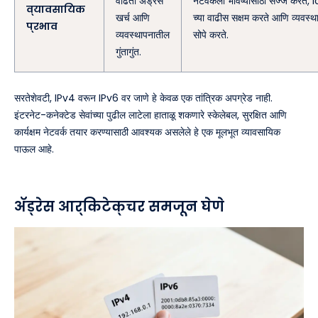
वाढता ॲड्रेस
नेटवर्कला भविष्यासाठी सज्ज करते, 
व्यावसायिक
खर्च आणि
च्या वाढीस सक्षम करते आणि व्यवस्थ
प्रभाव
व्यवस्थापनातील
सोपे करते.
गुंतागुंत.
सरतेशेवटी, IPv4 वरून IPv6 वर जाणे हे केवळ एक तांत्रिक अपग्रेड नाही.
इंटरनेट-कनेक्टेड सेवांच्या पुढील लाटेला हाताळू शकणारे स्केलेबल, सुरक्षित आणि
कार्यक्षम नेटवर्क तयार करण्यासाठी आवश्यक असलेले हे एक मूलभूत व्यावसायिक
पाऊल आहे.
ॲड्रेस आर्किटेक्चर समजून घेणे