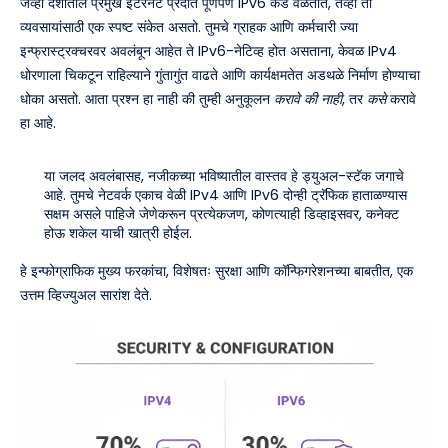
जेव्हा देशातील प्रमुख इंटरनेट प्रदाते पूर्णपणे IPv6 कडे वळतात, तेव्हा तो
व्यवसायांसाठी एक स्पष्ट संकेत असतो. तुमचे ग्राहक आणि कर्मचारी ज्या
इन्फ्रास्ट्रक्चरवर अवलंबून आहेत ते IPv6-नेटिव्ह होत असताना, केवळ IPv4
धोरणाला चिकटून राहिल्याने गुंतागुंत वाढते आणि कार्यक्षमतेत अडथळे निर्माण होण्याचा
धोका असतो. आता प्रश्न हा नाही की तुम्ही अनुकूलन
करावे की नाही
, तर
कसे
करावे
हा आहे.
या जलद अवलंबासह, नजीकच्या भविष्यातील वास्तव हे ड्युअल-स्टॅक जगाचे
आहे. तुमचे नेटवर्क एकाच वेळी IPv4 आणि IPv6 दोन्ही ट्रॅफिक हाताळण्यास
सक्षम असले पाहिजे जेणेकरून प्रत्येकजण, कोणत्याही डिव्हाइसवर, कनेक्ट
होऊ शकेल याची खात्री होईल.
हे इन्फोग्राफिक मुख्य फरकांचा, विशेषतः सुरक्षा आणि कॉन्फिगरेशनच्या बाबतीत, एक
उत्तम व्हिज्युअल सारांश देते.