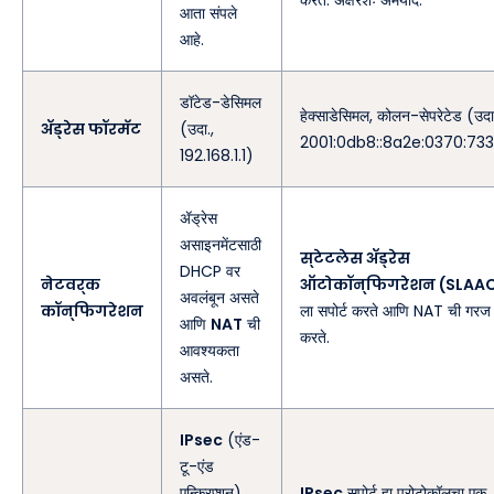
करते. अक्षरशः अमर्याद.
आता संपले
आहे.
डॉटेड-डेसिमल
हेक्साडेसिमल, कोलन-सेपरेटेड (उदा
ॲड्रेस फॉरमॅट
(उदा.,
2001:0db8::8a2e:0370:73
192.168.1.1)
ॲड्रेस
असाइनमेंटसाठी
स्टेटलेस ॲड्रेस
DHCP वर
नेटवर्क
ऑटोकॉन्फिगरेशन (SLAA
अवलंबून असते
कॉन्फिगरेशन
ला सपोर्ट करते आणि NAT ची गरज 
आणि
NAT
ची
करते.
आवश्यकता
असते.
IPsec
(एंड-
टू-एंड
एन्क्रिप्शन)
IPsec
सपोर्ट हा प्रोटोकॉलचा एक