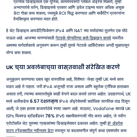
प्रत्येक डिव्हाइसला एक युनिक, कायमस्वरूपी ग्लोबल ॲड्रेस मिळतो, तुम्ही
अभ्यागतांचे वर्तन, डिव्हाइसचे प्रकार आणि ड्वेल टाइम्स यावर अधिक अचूक
डेटा गोळा करू शकता, ज्यामुळे ROI सिद्ध करण्यात आणि मार्केटिंग प्रयत्नांना
वैयक्तिकृत करण्यात मदत होते.
हे थेट डिव्हाइस आयडेंटिफिकेशन IPv4 आणि NAT च्या मर्यादांच्या तुलनेत एक मोठे
पाऊल आहे. आजच्या मागण्यांसाठी
नेटवर्क योग्यरित्या कसे डिझाइन करावे
यावरील
आमच्या मार्गदर्शकाचे अनुसरण करून तुम्ही तुमचे नेटवर्क आर्किटेक्चर अगदी मुळापासून
योग्य करू शकता.
UK च्या अवलंबाच्या वास्तवाशी संरेखित करणे
अनुकूलन करण्याचा दबाव खूप वास्तविक आहे, विशेषतः जेव्हा तुम्ही UK मध्ये काय
घडत आहे ते पाहता. जरी IPv4 अजूनही राजा असला आणि बहुतेक ट्रॅफिक हाताळत
असला तरी, त्याच्या कमतरतेमुळे काही वेगाने बदल करावे लागत आहेत. उदाहरणार्थ, UK
मध्ये अलीकडेच
6.57 दशलक्ष
IPv4 ॲड्रेसेसची सर्वाधिक जागतिक वाढ दिसून
आली, जे एका हताश बाजारपेठेचे स्पष्ट लक्षण आहे. याउलट, Vodafone सारखे UK
ISPs फिक्स्ड ब्रॉडबँडवर
76%
IPv6 सक्षमीकरणाची नोंद करत आहेत, जे नवीन
प्रोटोकॉल थेट तुमच्या ग्राहकांच्या डिव्हाइसेसवर ढकलत आहेत. तुम्ही
IP ॲड्रेस
वाटप ट्रेंड्सवरील नवीनतम डेटा
तपासून या बदलामागील संपूर्ण कथा एक्सप्लोर करू