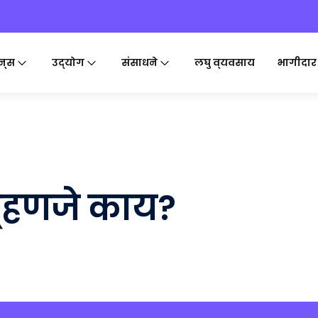
न्स
उद्योग
संसाधने
लघु व्यवसाय
भागीदार
्हणजे काय?