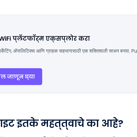
 WiFi प्लॅटफॉर्म एक्सप्लोर करा
ला मार्केटिंग, ॲनालिटिक्स आणि ग्राहक सहभागासाठी एक शक्तिशाली साधन बनवा. P
दल जाणून घ्या
इट इतके महत्त्वाचे का आहे?