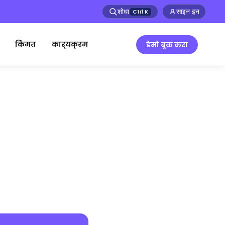
शोधा
साइन इन
Ctrl
K
किंमत
कार्यक्रम
डेमो बुक करा