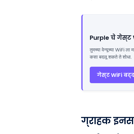
Purple चे गेस्ट
तुमच्या वेन्यूच्या WiFi 
कसा बदलू शकते ते शोधा.
गेस्ट WiFi बद्
ग्राहक इनसा