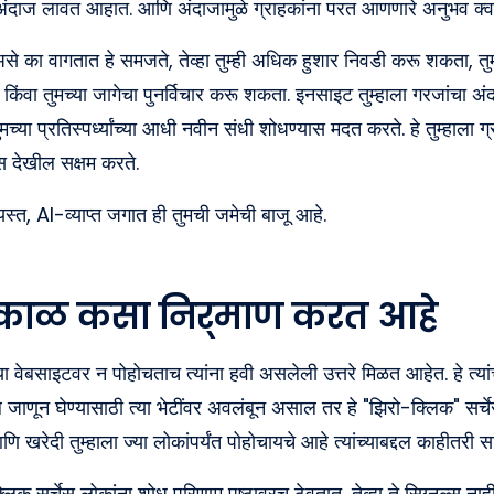
 अंदाज लावत आहात. आणि अंदाजामुळे ग्राहकांना परत आणणारे अनुभव क
क असे का वागतात हे समजते, तेव्हा तुम्ही अधिक हुशार निवडी करू शकता, तुम
िंवा तुमच्या जागेचा पुनर्विचार करू शकता. इनसाइट तुम्हाला गरजांचा अंदा
्या प्रतिस्पर्ध्यांच्या आधी नवीन संधी शोधण्यास मदत करते. हे तुम्हाला ग
 देखील सक्षम करते.
यस्त, AI-व्याप्त जगात ही तुमची जमेची बाजू आहे.
ुष्काळ कसा निर्माण करत आहे
ा वेबसाइटवर न पोहोचताच त्यांना हवी असलेली उत्तरे मिळत आहेत. हे त्यांच
ंबद्दल जाणून घेण्यासाठी त्या भेटींवर अवलंबून असाल तर हे "झिरो-क्लिक" सर
ि खरेदी तुम्हाला ज्या लोकांपर्यंत पोहोचायचे आहे त्यांच्याबद्दल काहीतरी सा
लिक सर्चेस लोकांना शोध परिणाम पृष्ठावरच ठेवतात, तेव्हा ते सिग्नल्स नाह