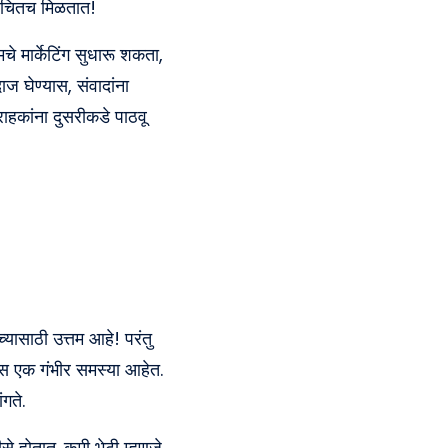
्वचितच मिळतात!
चे मार्केटिंग सुधारू शकता,
ज घेण्यास, संवादांना
्राहकांना दुसरीकडे पाठवू
्यासाठी उत्तम आहे! परंतु
्चेस एक गंभीर समस्या आहेत.
ंगते.
ीसे होतात. कमी भेटी म्हणजे