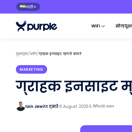
मराठी
🇮🇳
WiFi
सोल्यूश
मुख्यपृष्ठ
/
ब्लॉग
/
ग्राहक इनसाइट म्हणजे काय?
MARKETING
ग्राहक इनसाइट म
Iain Jewitt द्वारे
·
9 August 2025
·
5 मिनिटांचे वाचन