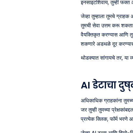
इनसाइटशिवाय, तुम्ही फक्त
जेव्हा तुम्हाला तुमचे ग्राह
तुमची सेवा उत्तम करू शकता क
वैयक्तिकृत करण्यास आणि तुमच
शकणारे अडथळे दूर करण्यास
थोडक्यात सांगायचे तर, या व्
AI डेटाचा द
अधिकाधिक ग्राहकांना तुमच्य
जर तुम्ही तुमच्या प्रेक्षका
प्रत्येक क्लिक, फॉर्म भरणे आण
जेव्हा AI टूल्स आणि झिरो-क्