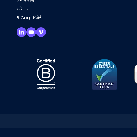
आमच्याबद्दल
करिअर
B Corp रिपोर्ट