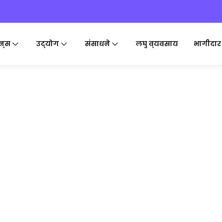
न्स
उद्योग
संसाधने
लघु व्यवसाय
भागीदार
ORT