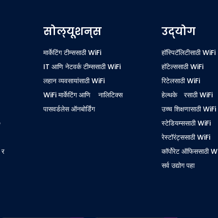
सोल्यूशन्स
उद्योग
मार्केटिंग टीम्ससाठी WiFi
हॉस्पिटॅलिटीसाठी WiFi
IT आणि नेटवर्क टीम्ससाठी WiFi
हॉटेल्ससाठी WiFi
लहान व्यवसायांसाठी WiFi
रिटेलसाठी WiFi
WiFi मार्केटिंग आणि ॲनालिटिक्स
हेल्थकेअरसाठी WiFi
पासवर्डलेस ऑनबोर्डिंग
उच्च शिक्षणासाठी WiFi
e
स्टेडियम्ससाठी WiFi
रेस्टॉरंट्ससाठी WiFi
अर
कॉर्पोरेट ऑफिससाठी W
सर्व उद्योग पहा