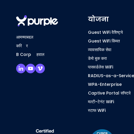
योजना
Guest WiFi वैशिष्ट्ये
आमच्याबद्दल
Guest WiFi किंमत
करिअर
व्यावसायिक सेवा
B Corp अहवाल
डेमो बुक करा
पासवर्डलेस WiFi
RADIUS-as-a-Servic
WPA-Enterprise
Captive Portal सॉफ्टवे
मल्टी-टेनंट WiFi
स्टाफ WiFi