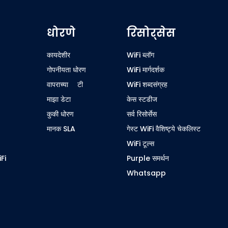
धोरणे
रिसोर्सेस
कायदेशीर
WiFi ब्लॉग
गोपनीयता धोरण
WiFi मार्गदर्शक
वापराच्या अटी
WiFi शब्दसंग्रह
माझा डेटा
केस स्टडीज
कुकी धोरण
सर्व रिसोर्सेस
मानक SLA
गेस्ट WiFi वैशिष्ट्ये चेकलिस्ट
WiFi टूल्स
iFi
Purple समर्थन
Whatsapp