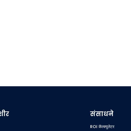
शीर
संसाधने
ROI कॅल्क्युलेटर