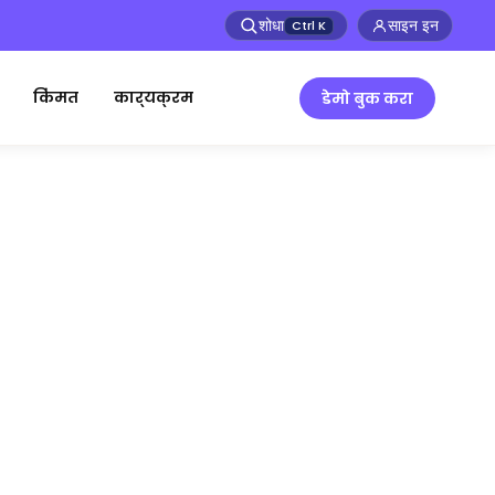
शोधा
साइन इन
Ctrl
K
किंमत
कार्यक्रम
डेमो बुक करा