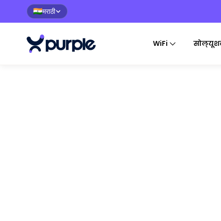
मराठी
🇮🇳
WiFi
सोल्यूश
FIRST PARTY DATA REP