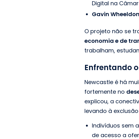
Digital na Câmar
Gavin Wheeldo
O projeto não se t
economia e de tra
trabalham, estudam
Enfrentando o 
Newcastle é há muit
fortemente no
dese
explicou, a conect
levando à exclusão 
Indivíduos sem a
de acesso a ofer