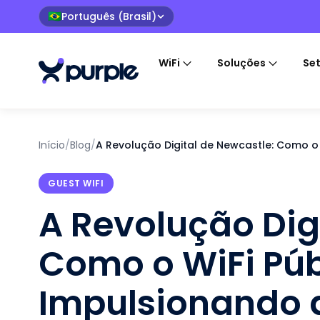
Português (Brasil)
🇧🇷
WiFi
Soluções
Se
Início
/
Blog
/
A Revolução Digital de Newcastle: Como o
GUEST WIFI
A Revolução Dig
Como o WiFi Púb
Impulsionando a