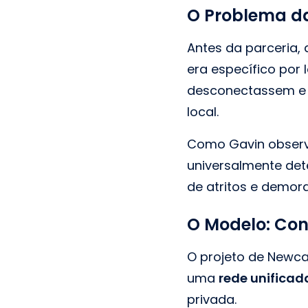
O Problema d
Antes da parceria,
era específico por 
desconectassem e
local.
Como Gavin observo
universalmente de
de atritos e demor
O Modelo: Con
O projeto de Newca
uma
rede unificad
privada.