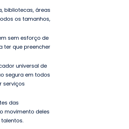
, bibliotecas, áreas
e todos os tamanhos,
uem sem esforço de
a ter que preencher
ador universal de
ão segura em todos
r serviços
tes das
a o movimento deles
talentos.