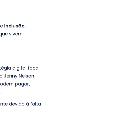
de
inclusão,
que vivem,
égia digital foca
o Jenny Nelson
 podem pagar,
.
te devido à falta