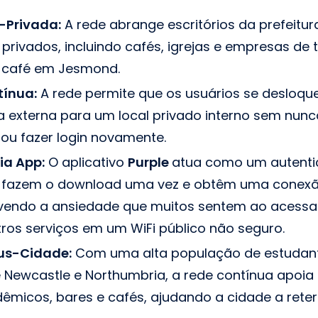
o-Privada:
A rede abrange escritórios da prefeitura
s privados, incluindo cafés, igrejas e empresas d
 café em Jesmond.
tínua:
A rede permite que os usuários se desloq
 externa para um local privado interno sem nunc
 ou fazer login novamente.
ia App:
O aplicativo
Purple
atua como um autentic
os fazem o download uma vez e obtêm uma conex
olvendo a ansiedade que muitos sentem ao acessa
ros serviços em um WiFi público não seguro.
us-Cidade:
Com uma alta população de estudan
e Newcastle e Northumbria, a rede contínua apoi
êmicos, bares e cafés, ajudando a cidade a reter 