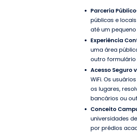
Parceria Públic
públicas e locai
até um pequeno
Experiência Con
uma área pública
outro formulário
Acesso Seguro v
WiFi. Os usuári
os lugares, res
bancários ou out
Conceito Camp
universidades d
por prédios acad