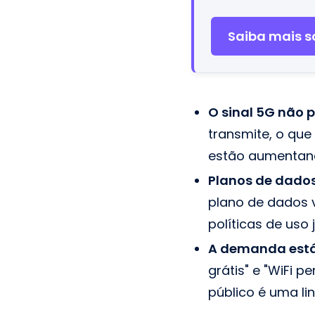
Saiba mais so
O sinal 5G não 
transmite, o que
estão aumentand
Planos de dados
plano de dados 
políticas de uso
A demanda está
grátis" e "WiFi 
público é uma lin