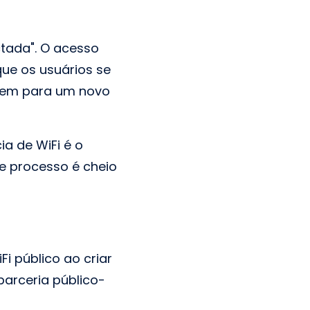
ctada". O acesso
que os usuários se
sem para um novo
a de WiFi é o
se processo é cheio
i público ao criar
arceria público-