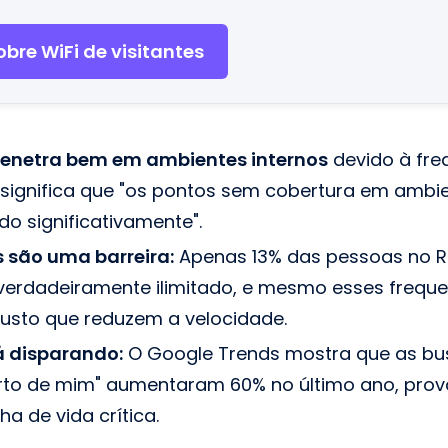
bre WiFi de visitantes
penetra bem em ambientes internos
devido à fre
 significa que "os pontos sem cobertura em ambie
o significativamente".
 são uma barreira:
Apenas 13% das pessoas no R
verdadeiramente ilimitado, e mesmo esses freq
 justo que reduzem a velocidade.
 disparando:
O Google Trends mostra que as bus
perto de mim" aumentaram 60% no último ano, prov
ha de vida crítica.