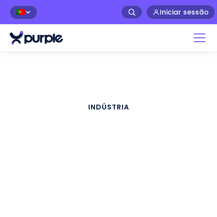
Iniciar sessão
🇵🇹
INDÚSTRIA
Guest WiFi para
Escritório/Empresa
Transforme a experiência dos
convidados nos seus locais de
escritório/empresa com o Purple WiFi.