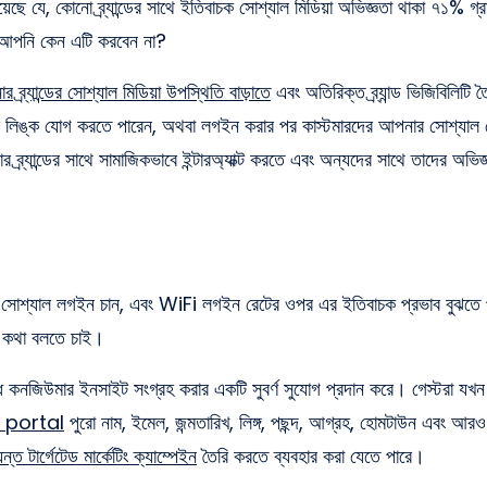
 কোনো ব্র্যান্ডের সাথে ইতিবাচক সোশ্যাল মিডিয়া অভিজ্ঞতা থাকা ৭১% গ্রা
 আপনি কেন এটি করবেন না?
 ব্র্যান্ডের সোশ্যাল মিডিয়া উপস্থিতি বাড়াতে
এবং অতিরিক্ত ব্র্যান্ড ভিজিবিলিট
াল লিঙ্ক যোগ করতে পারেন, অথবা লগইন করার পর কাস্টমারদের আপনার সোশ্যাল প
ব্র্যান্ডের সাথে সামাজিকভাবে ইন্টারঅ্যাক্ট করতে এবং অন্যদের সাথে তাদের অভি
া সোশ্যাল লগইন চান, এবং WiFi লগইন রেটের ওপর এর ইতিবাচক প্রভাব বুঝতে 
কটু কথা বলতে চাই।
কনজিউমার ইনসাইট সংগ্রহ করার একটি সুবর্ণ সুযোগ প্রদান করে। গেস্টরা যখন স
 portal
পুরো নাম, ইমেল, জন্মতারিখ, লিঙ্গ, পছন্দ, আগ্রহ, হোমটাউন এবং আ
ন্ত টার্গেটেড মার্কেটিং ক্যাম্পেইন
তৈরি করতে ব্যবহার করা যেতে পারে।