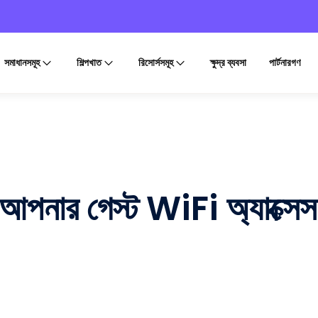
সমাধানসমূহ
শিল্পখাত
রিসোর্সসমূহ
ক্ষুদ্র ব্যবসা
পার্টনারগণ
পনার গেস্ট WiFi অ্যাক্সেস জ