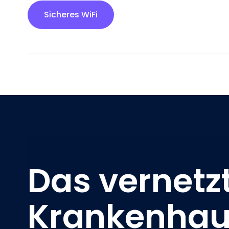
Sicheres WiFi
Das vernetz
Krankenha