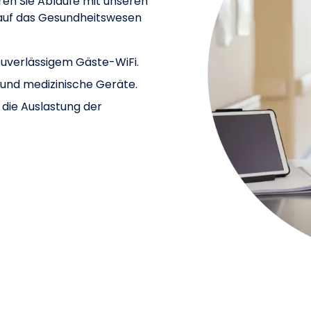
ren Sie Abläufe mit unseren
l auf das Gesundheitswesen
zuverlässigem Gäste-WiFi.
l und medizinische Geräte.
 die Auslastung der