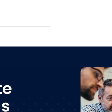
te
us